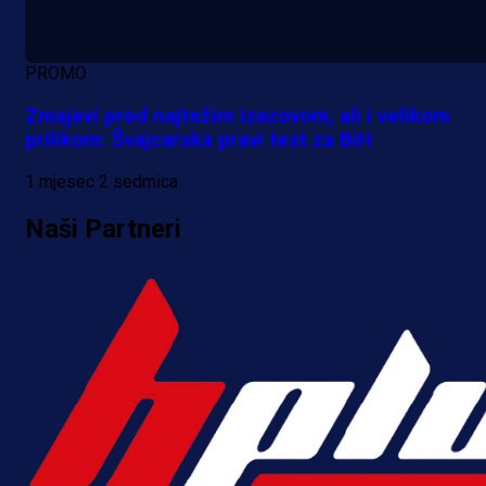
PROMO
Zmajevi pred najtežim izazovom, ali i velikom
prilikom: Švajcarska pravi test za BiH
1 mjesec 2 sedmica
Naši Partneri