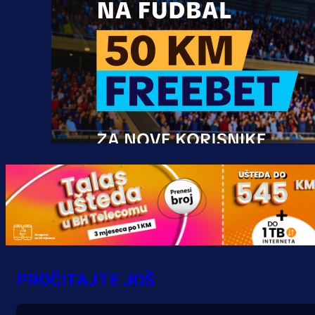
Promo vijesti
MrBit: Isprati kvalifikacije za elitn
evropska takmičenja i preuzmi
PROČITAJTE JOŠ
bonus dobrodošlice!