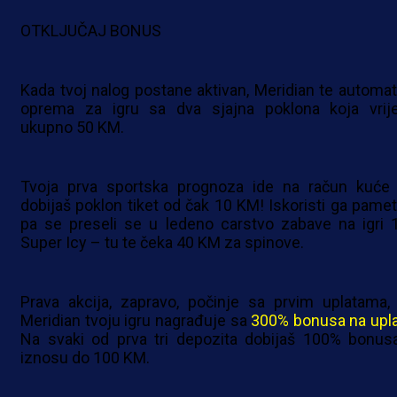
OTKLJUČAJ BONUS
Kada tvoj nalog postane aktivan, Meridian te automat
oprema za igru sa dva sjajna poklona koja vrij
ukupno 50 KM.
Tvoja prva sportska prognoza ide na račun kuće 
dobijaš poklon tiket od čak 10 KM! Iskoristi ga pamet
pa se preseli se u ledeno carstvo zabave na igri 
Super Icy – tu te čeka 40 KM za spinove.
Prava akcija, zapravo, počinje sa prvim uplatama, 
Meridian tvoju igru nagrađuje sa
300% bonusa na upl
Na svaki od prva tri depozita dobijaš 100% bonus
iznosu do 100 KM.