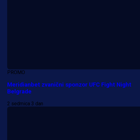
13 h 56 min
PROMO
Meridianbet zvanični sponzor UFC Fight Night
Belgrade
2 sedmica 3 dan