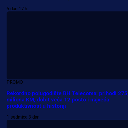
6 dan 17 h
PROMO
Rekordno polugodište BH Telecoma: prihodi 275
miliona KM, dobit veća 12 posto i najveća
produktivnost u historiji
1 sedmica 3 dan