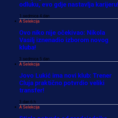
odluku, evo gdje nastavlja karijeru
1 sedmica 4 dan
A Selekcija
Ovo niko nije očekivao: Nikola
Vasilj iznenadio izborom novog
kluba!
3 sedmica 5 dan
A Selekcija
Jovo Lukić ima novi klub: Trener
Cluja praktično potvrdio veliki
transfer!
3 dan 6 h
A Selekcija