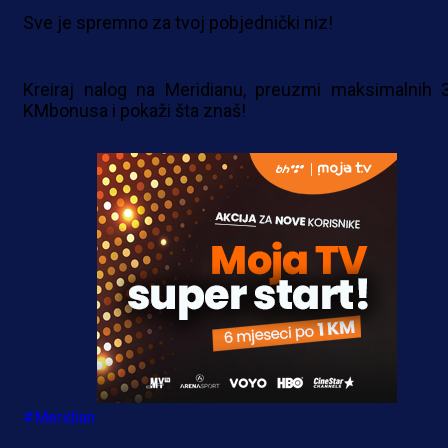
Sve je spremno za tvoj pobjednički niz!
Kreiraj nalog na Meridianu, preuzmi maksimalnih 
KMbonusa i pokaži šta znaš!
#Meridian