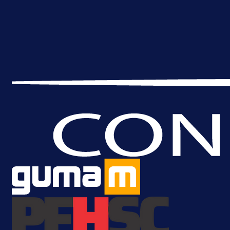
A Selekcija
Brat Kerima Alajbegovića pozvan 
reprezentaciju Njemačke!
1 dan 12 h
Više vijesti