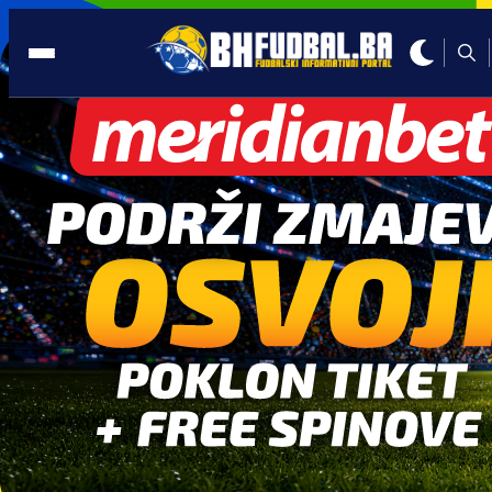
PROMO
10:00, 28.06.2026
ZAPOČNI IGRU SA STILOM: Meridian
časti sa 350 KM na startu!
Autor:
Sponzorirano