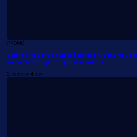
PROMO
Veliko finale pred nama: Španija i Argentina u bo
za najprestižniji trofej prvaka svijeta
2 sedmica 4 dan