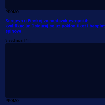
PROMO
Sarajevo u Finskoj za nastavak evropskih
kvalifikacija: Osiguraj se uz poklon tiket i bespla
spinove
3 sedmica 14 h
A Selekcija
Lukić seli u Bundesligu? Dva
njemačka kluba krenula po bh.
reprezentativca!
1 dan 12 h
PROMO