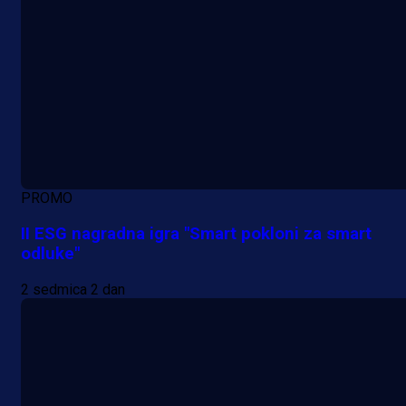
PROMO
II ESG nagradna igra "Smart pokloni za smart
odluke"
2 sedmica 2 dan