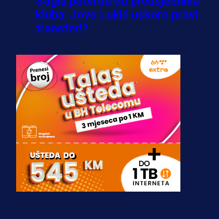
Stigla potvrda od predsjednika
kluba: Jovo Lukić uskoro pravi
transfer!?
3 sedmica 4 dan
A Selekcija
Zmajevi dobili veliko pojačanje:
Fudbaler Olympiacosa želi obući
dres BiH!
3 sedmica 3 dan
Premijer liga BiH
Misimović priveden: SIPA ga tereti
za pranje novca, pretresaju
prostorije FK Borac!
1 sedmica 6 dan