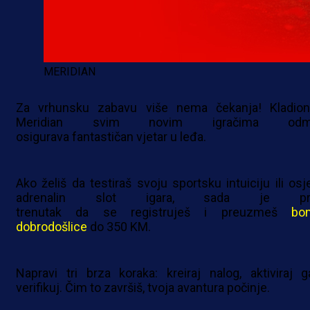
MERIDIAN
Za vrhunsku zabavu više nema čekanja! Kladion
Meridian svim novim igračima odm
osigurava fantastičan vjetar u leđa.
Ako želiš da testiraš svoju sportsku intuiciju ili osje
adrenalin slot igara, sada je pra
trenutak da se registruješ i preuzmeš
bo
dobrodošlice
do 350 KM.
Napravi tri brza koraka: kreiraj nalog, aktiviraj g
verifikuj. Čim to završiš, tvoja avantura počinje.