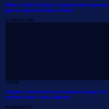
Bitka za finale: Španija i Engleska žele da pokvar
plan za reprizom finala iz Katara
3 sedmica 2 dan
PROMO
Sarajevo i Velež kreću na evropsku turneju: Prvi
protivnici Inter Turku i Milsami
4 sedmica 12 h