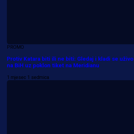
PROMO
Protiv Katara biti ili ne biti: Gledaj i kladi se uživo
na BiH uz poklon tiket na Meridianu
1 mjesec 1 sedmica