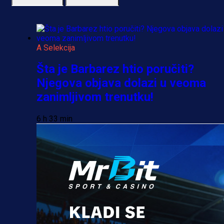
A Selekcija
Šta je Barbarez htio poručiti?
Njegova objava dolazi u veoma
zanimljivom trenutku!
6 h 33 min