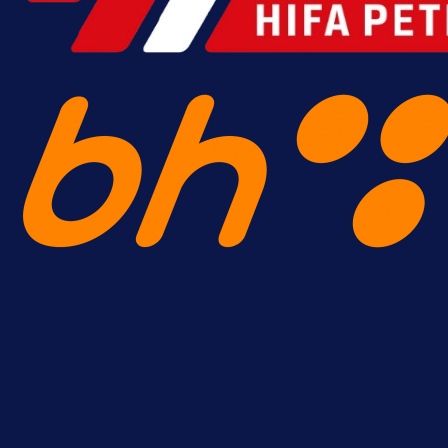
A Selekcija
Reprezentativac BiH bi mogao
postati novo pojačanje Hajduka!