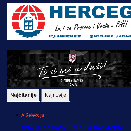
Najčitanije
Najnovije
A Selekcija
Sve je gotovo: Edin Džeko donio