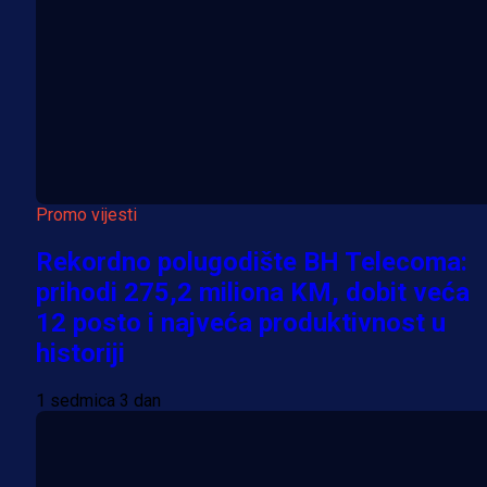
Promo vijesti
Rekordno polugodište BH Telecoma:
prihodi 275,2 miliona KM, dobit veća
12 posto i najveća produktivnost u
historiji
1 sedmica 3 dan