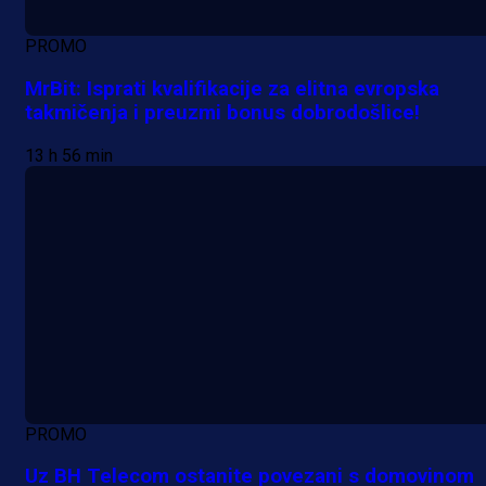
PROMO
MrBit: Isprati kvalifikacije za elitna evropska
takmičenja i preuzmi bonus dobrodošlice!
13 h 56 min
PROMO
Uz BH Telecom ostanite povezani s domovinom