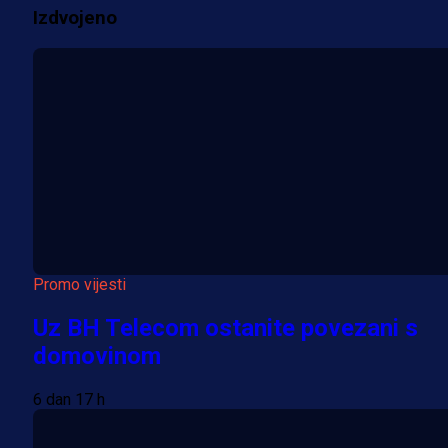
Izdvojeno
Više vijesti
Promo vijesti
Uz BH Telecom ostanite povezani s
domovinom
6 dan 17 h