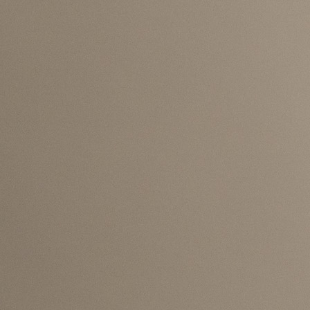
jednom od najvažnijih igrača reprezentacije i fudbal
koji godinama nosi igru svog nacionalnog tima.
Davies je do sada za reprezentaciju Kanade odigrao
utakmica i postigao 15 pogodaka. Iako mu je priro
pozicija lijevi bek, često igra i kao lijevo krilo, gdje sv
brzinom i tehničkim kvalitetama predstavlja sta
prijetnju protivničkim odbranama.
Dvadesetpetogodišnji fudbaler član je Bayerna od 20
godine, a sa bavarskim velikanom osvojio je čak
trofeja, uključujući i UEFA Ligu prvaka.
Podsjetimo, Bosna i Hercegovina će upravo pro
Kanade otvoriti nastup na Svjetskom prvenstvu
izostanak najveće kanadske zvijezde mogao bi b
značajna prednost za izabranike Sergeja Barbarez
jednom od najvažnijih susreta grupne faze.