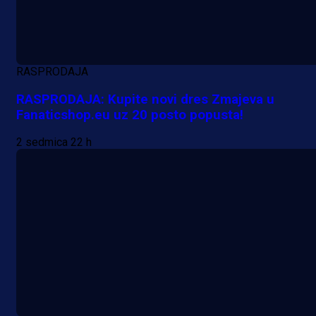
A Selekcija
RASPRODAJA
Da li je selektor zadovoljan: Evo š
RASPRODAJA: Kupite novi dres Zmajeva u
je Barbarez rekao o transferu
Fanaticshop.eu uz 20 posto popusta!
Alajbegovića u Juventus!
2 sedmica 22 h
1 dan 19 h