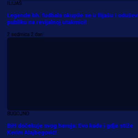
ILIJAŠ
Legende bh. fudbala okupile se u Ilijašu i odušev
publiku na revijalnoj utakmici!
2 sedmica 2 dan
BUGOJNO
BiH dočekuje svog heroja: Evo kada i gdje stiže
Kerim Alajbegović!