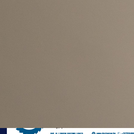
#BiH
#Svjetsko prvenstvo
#Kanada
#Alphonso Davies