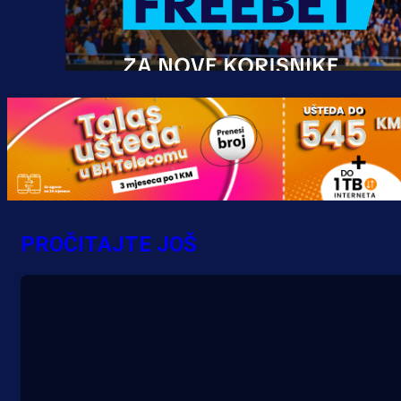
Promo vijesti
MrBit: Isprati kvalifikacije za elitn
evropska takmičenja i preuzmi
PROČITAJTE JOŠ
bonus dobrodošlice!
20 h 36 min