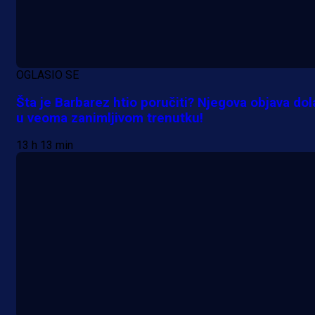
OGLASIO SE
Šta je Barbarez htio poručiti? Njegova objava dol
u veoma zanimljivom trenutku!
13 h 13 min