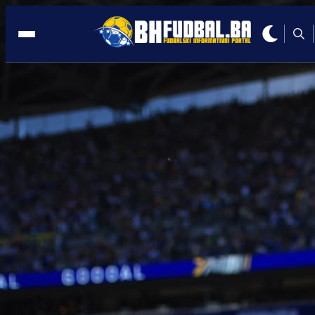
MUNDIJAL
19:25, 02.06.2026
Najveća zvijezda Kanade neće igrati
protiv Zmajeva!
Autor:
Redakcija