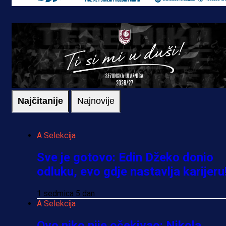
Najčitanije
Najnovije
A Selekcija
Sve je gotovo: Edin Džeko donio
odluku, evo gdje nastavlja karijeru
1 sedmica 5 dan
A Selekcija
Ovo niko nije očekivao: Nikola