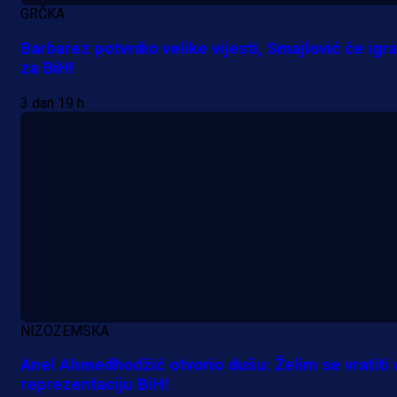
GRČKA
Barbarez potvrdio velike vijesti, Smajlović će igra
za BiH!
3 dan 19 h
NIZOZEMSKA
Anel Ahmedhodžić otvorio dušu: Želim se vratiti 
reprezentaciju BiH!