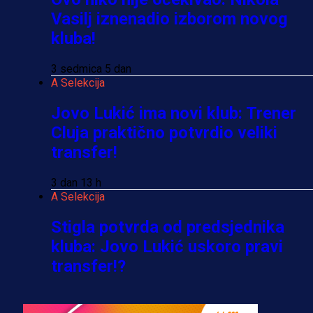
Vasilj iznenadio izborom novog
kluba!
3 sedmica 5 dan
A Selekcija
Jovo Lukić ima novi klub: Trener
Cluja praktično potvrdio veliki
transfer!
3 dan 13 h
A Selekcija
Stigla potvrda od predsjednika
kluba: Jovo Lukić uskoro pravi
transfer!?
3 sedmica 4 dan
A Selekcija