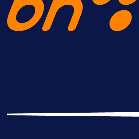
A Selekcija
Reprezentativac BiH bi mogao
postati novo pojačanje Hajduka!
1 dan 19 h