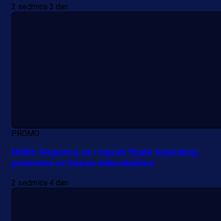
2 sedmica 3 dan
PROMO
MrBit: Registruj se i isprati finale Svjetskog
prvenstva uz bonus dobrodošlice
2 sedmica 4 dan