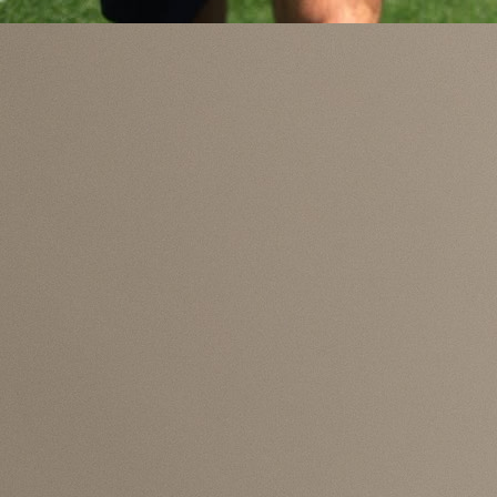
moći računati na svog kapitena i najveću zvije
Alphonsa Daviesa.
Fudbaler Bayerna potvrdio je kako zbog povrede n
biti spreman za prvi nastup svoje reprezentacije
Mundijalu, što predstavlja veliki udarac za dom
selekciju pred duel sa Zmajevima 12. juna u Torontu.
„Neću biti u mogućnosti igrati prvu utakmicu. Ip
vidjet ćemo šta će biti u drugoj ili trećoj utakmici
možda i ako prođemo grupnu fazu. Sve zavisi
procesa rehabilitacije i kako će moje tijelo reagov
na tretman. Cilj je da se oporavim, ali da ništa
rizikujem“
, rekao je Davies kanadskim medijima.
Njegovo odsustvo sigurno će predstavljati vel
problem za selektora Kanade, budući da je rije