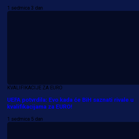
1 sedmica 3 dan
A Selekcija
Lukić seli u Bundesligu? Dva
njemačka kluba krenula po bh.
reprezentativca!
1 dan 19 h
KVALIFIKACIJE ZA EURO
UEFA potvrdila: Evo kada će BiH saznati rivale u
kvalifikacijama za EURO!
1 sedmica 5 dan