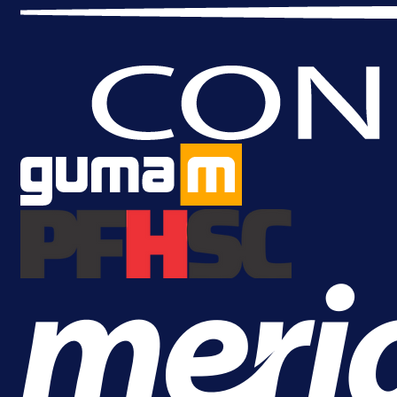
A Selekcija
Brat Kerima Alajbegovića pozvan 
reprezentaciju Njemačke!
1 dan 19 h
Više vijesti