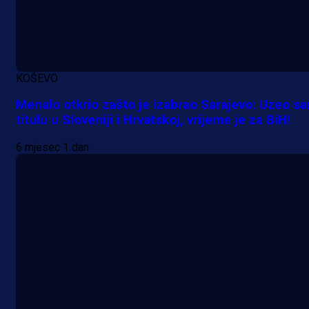
Potencijalni reprezentativac BiH
pred velikim transferom: Ide kod
Demirovića u Stuttgart!
KOŠEVO
23 h 1 min
Menalo otkrio zašto je izabrao Sarajevo: Uzeo s
titulu u Sloveniji i Hrvatskoj, vrijeme je za BiH!
6 mjesec 1 dan