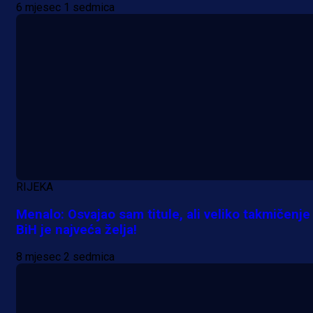
6 mjesec 1 sedmica
A Selekcija
Nova sezona, stari problemi: Esmi
Bajraktarević ponovo bez minuta 
PSV-u!
1 dan 59 min
RIJEKA
Menalo: Osvajao sam titule, ali veliko takmičenje
BiH je najveća želja!
8 mjesec 2 sedmica