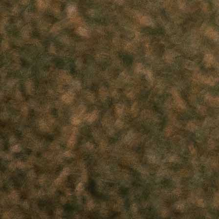
Prva liga Federacije BiH
HNK
Čapljina
se nakon pet godina vraća u druš