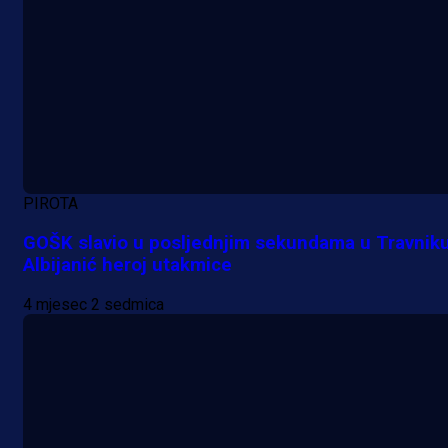
PIROTA
GOŠK slavio u posljednjim sekundama u Travniku
Albijanić heroj utakmice
4 mjesec 2 sedmica
A Selekcija