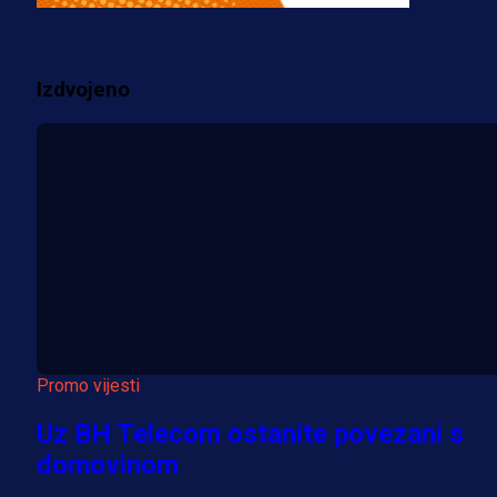
3 sedmica 3 dan
Izdvojeno
Više vijesti
Promo vijesti
Uz BH Telecom ostanite povezani s
domovinom