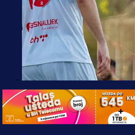
Premijer liga BiH
Borac do pobjede, ali scene iz
Banje Luke zgrozile javnost: Preki
zbog skandiranja Ratku Mladiću!
16 h 1 min