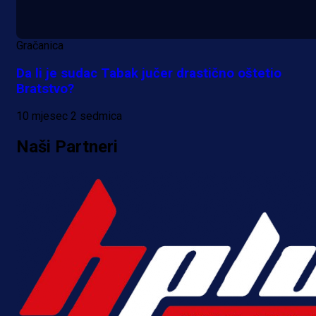
Gračanica
Da li je sudac Tabak jučer drastično oštetio
Bratstvo?
10 mjesec 2 sedmica
Naši Partneri