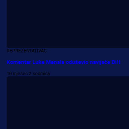
REPREZENTATIVAC
Komentar Luke Menala oduševio navijače BiH
10 mjesec 2 sedmica