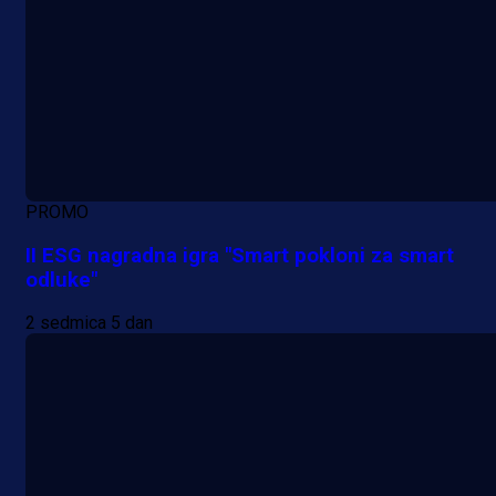
PROMO
II ESG nagradna igra "Smart pokloni za smart
odluke"
2 sedmica 5 dan