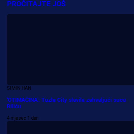
PROČITAJTE JOŠ
SIMIN HAN
'OTIMAČINA': Tuzla City slavila zahvaljući sucu
Biliću
4 mjesec 1 dan