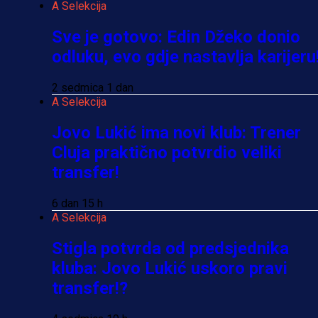
A Selekcija
Sve je gotovo: Edin Džeko donio
odluku, evo gdje nastavlja karijeru
2 sedmica 1 dan
A Selekcija
Jovo Lukić ima novi klub: Trener
Cluja praktično potvrdio veliki
transfer!
6 dan 15 h
A Selekcija
Stigla potvrda od predsjednika
kluba: Jovo Lukić uskoro pravi
transfer!?