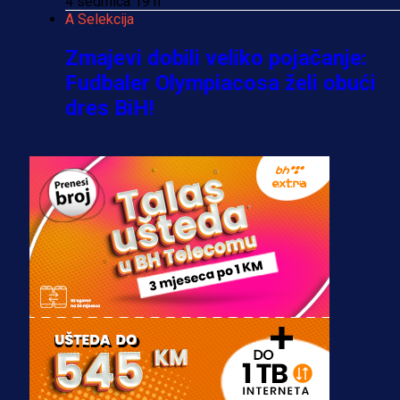
4 sedmica 19 h
A Selekcija
Zmajevi dobili veliko pojačanje:
Fudbaler Olympiacosa želi obući
dres BiH!
3 sedmica 6 dan
Premijer liga BiH
Misimović priveden: SIPA ga tereti
za pranje novca, pretresaju
prostorije FK Borac!
2 sedmica 3 dan
Reprezentacije
Bio je uhapšen s Tijanom Ajfon u
BiH, a sada sudi finale Svjetskog
prvenstva!