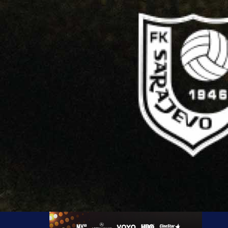
nogometa u Čapljini, jer klub nakon nekoliko god
ponovo dobija priliku igrati protiv jakih protivnika u P
ligi FBiH. Povratak Čapljine je potvrda dobrog ra
ozbiljnog pristupa i vjere u domaći nogomet.
Čapljina se vraća na federalnu scenu, a Pero Men
može biti ponosan na sezonu u kojoj je klub ostvario c
i napravio veliki korak naprijed.