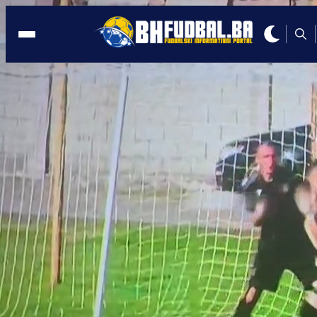
ČAPLJINA
20:03, 31.05.2026
Pero Menalo vratio Čapljinu u Prvu ligu
FBiH nakon pet godina čekanja
Autor:
Redakcija