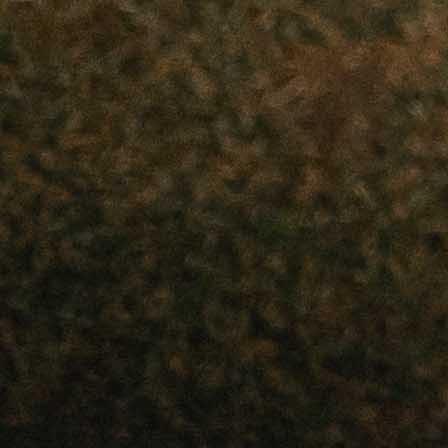
federalnih prvoligaša, a veliki dio zasluga za ovaj usp
pripada sportskom direktoru
Peri
Menalu
, starijem b
reprezentativca
Luke
Menala
.
Čapljina je ove sezone osvojila Drugu ligu FBiH gr
Jug i tako izborila direktan plasman u Prvu l
Federacije BiH. Klub se na taj način vratio tamo gdje
tradiciji i nogometnom imenu pripada, među kvalitetn
klubove federalnog ranga takmičenja.
Pero Menalo je preuzeo važnu ulogu u sports
segmentu kluba i zajedno s ljudima iz Čapljine us
složiti priču koja je donijela rezultat. Sezona je zavr
na najbolji mogući način, osvajanjem prvog mjest
povratkom u viši rang.
Ovaj uspjeh posebno znači navijačima i svim ljubitelj