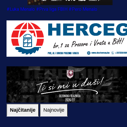
#Luka Menalo
#Prva liga FBIH
#Pero Menalo
Najčitanije
Najnovije