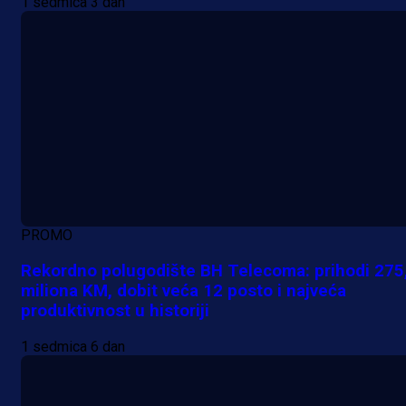
1 sedmica 3 dan
PROMO
Rekordno polugodište BH Telecoma: prihodi 275
miliona KM, dobit veća 12 posto i najveća
produktivnost u historiji
1 sedmica 6 dan