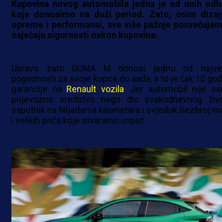
Kupovina novog automobila jedna je od onih odl
koje donosimo na duži period. Zato, osim dizaj
opreme i performansi, sve više pažnje posvećujem
osjećaju sigurnosti nakon kupovine.
Upravo zato GUMA M donosi jednu od najve
pogodnosti za svoje kupce do sada, a to je čak 10 god
garancije na
Renault vozila
. Jer automobil nije s
prijevozno sredstvo nego dio svakodnevnog živo
saputnik na hiljadama kilometara i svjedok bezbroj ma
i velikih priča koje stvaramo usput.