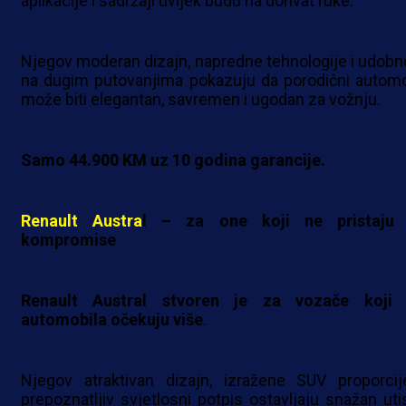
aplikacije i sadržaji uvijek budu na dohvat ruke.
Njegov moderan dizajn, napredne tehnologije i udobn
na dugim putovanjima pokazuju da porodični automo
može biti elegantan, savremen i ugodan za vožnju.
Samo 44.900 KM uz 10 godina garancije.
Renault Austra
l – za one koji ne pristaju
kompromise
Renault Austral stvoren je za vozače koji
automobila očekuju više
.
Njegov atraktivan dizajn, izražene SUV proporcij
prepoznatljiv svjetlosni potpis ostavljaju snažan uti