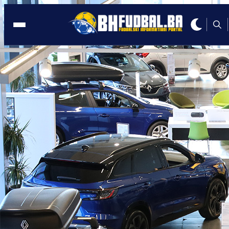
PROMO
17:31, 25.05.2026
GUMA M kupcima u BiH donosi 10
godina garancije na Renault vozila
Autor:
Promo