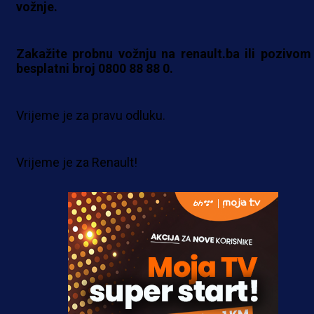
vožnje.
Zakažite probnu vožnju na renault.ba ili pozivom
besplatni broj 0800 88 88 0.
Vrijeme je za pravu odluku.
Vrijeme je za Renault!