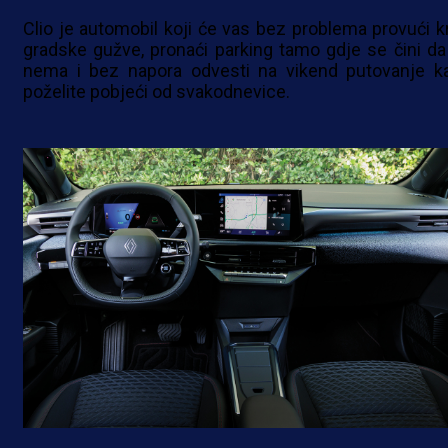
Clio je automobil koji će vas bez problema provući k
gradske gužve, pronaći parking tamo gdje se čini da
nema i bez napora odvesti na vikend putovanje k
poželite pobjeći od svakodnevice.