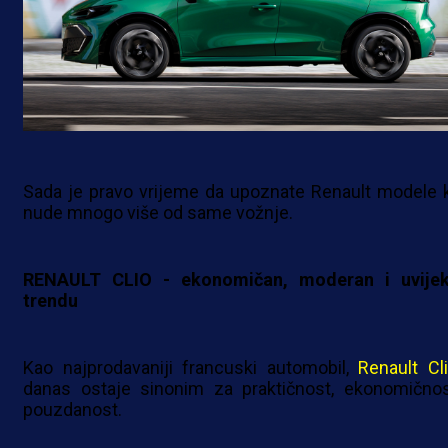
Sada je pravo vrijeme da upoznate Renault modele k
nude mnogo više od same vožnje.
RENAULT CLIO - ekonomičan, moderan i uvije
trendu
Kao najprodavaniji francuski automobil,
Renault Cl
danas ostaje sinonim za praktičnost, ekonomičnos
pouzdanost.