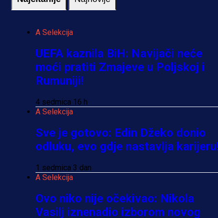
A Selekcija
UEFA kaznila BiH: Navijači neće
moći pratiti Zmajeve u Poljskoj i
Rumuniji!
4 sedmica 16 h
A Selekcija
Sve je gotovo: Edin Džeko donio
odluku, evo gdje nastavlja karijeru
1 sedmica 3 dan
A Selekcija
Ovo niko nije očekivao: Nikola
Vasilj iznenadio izborom novog