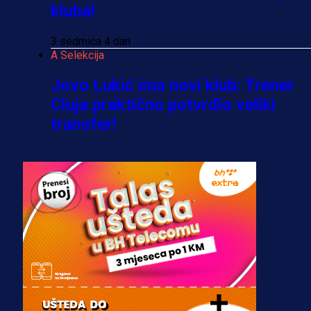
kluba!
3 sedmica 4 dan
A Selekcija
Jovo Lukić ima novi klub: Trener
Cluja praktično potvrdio veliki
transfer!
2 dan 10 h
A Selekcija
Stigla potvrda od predsjednika
kluba: Jovo Lukić uskoro pravi
transfer!?
3 sedmica 3 dan
A Selekcija