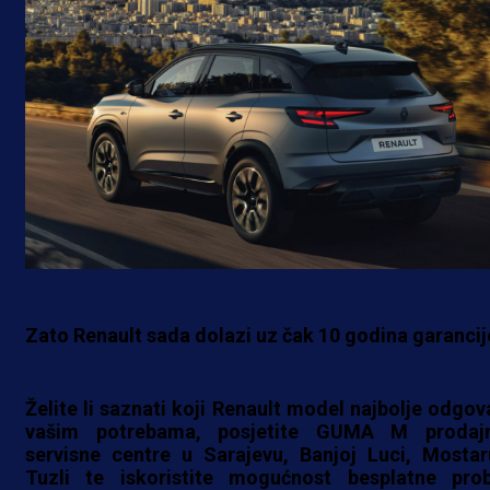
Zato Renault sada dolazi uz čak 10 godina garancij
Želite li saznati koji Renault model najbolje odgov
vašim potrebama, posjetite GUMA M prodaj
servisne centre u Sarajevu, Banjoj Luci, Mostar
Tuzli te iskoristite mogućnost besplatne pro