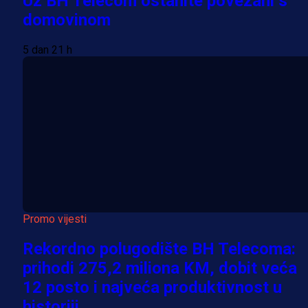
Uz BH Telecom ostanite povezani s
domovinom
5 dan 21 h
Promo vijesti
Rekordno polugodište BH Telecoma:
prihodi 275,2 miliona KM, dobit veća
12 posto i najveća produktivnost u
historiji