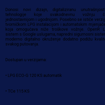
Donosi novi dizajn, digitaliziranu unutrašnjos
tehnologije koje svakodnevnu vožnju č
jednostavnijom i ugodnijom. Posebno se ističe verzij
tvorničkom LPG instalacijom i automatskim mjenjač
koja omogućava niže troškove vožnje. OpenR L
sistem s Google uslugama, napredni sigurnosni sistem
moderno digitalno okruženje dodatno podižu kvalit
svakog putovanja.
Dostupan u verzijama:
• LPG ECO-G 120 KS automatik
• TCe 115 KS