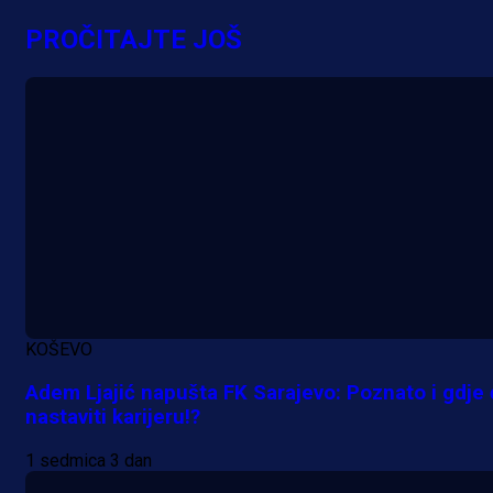
ponudu
PROČITAJTE JOŠ
4 h 18 min
A Selekcija
Šta je Barbarez htio poručiti?
Njegova objava dolazi u veoma
zanimljivom trenutku!
18 h 46 min
KOŠEVO
Adem Ljajić napušta FK Sarajevo: Poznato i gdje
nastaviti karijeru!?
1 sedmica 3 dan