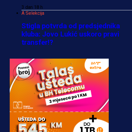
3 dan 18 h
A Selekcija
Stigla potvrda od predsjednika
kluba: Jovo Lukić uskoro pravi
transfer!?
3 sedmica 4 dan
A Selekcija
Zmajevi dobili veliko pojačanje:
Fudbaler Olympiacosa želi obući
dres BiH!
3 sedmica 3 dan
Premijer liga BiH
Misimović priveden: SIPA ga tereti
za pranje novca, pretresaju