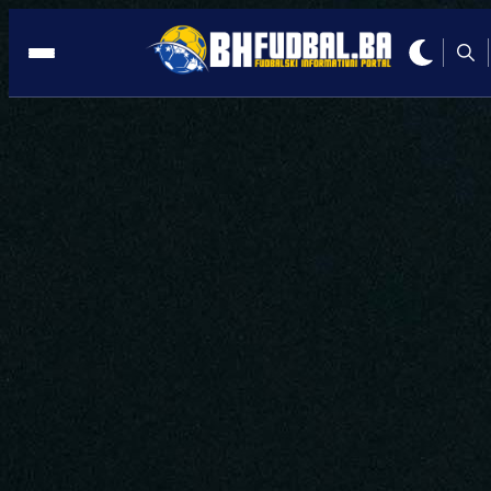
SARAJEVO
17:41, 20.05.2026
Spektakl u Sarajevu: MYTV CUP okupi
velikane bh. i regionalnog fudbala!
Autor:
Redakcija