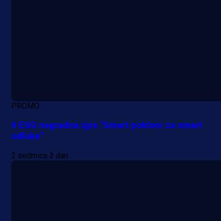
PROMO
II ESG nagradna igra "Smart pokloni za smart
odluke"
2 sedmica 3 dan