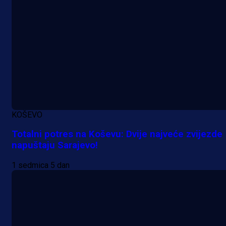
KOŠEVO
Totalni potres na Koševu: Dvije najveće zvijezde
napuštaju Sarajevo!
1 sedmica 5 dan
Promo vijesti
MrBit: Isprati kvalifikacije za elitn
evropska takmičenja i preuzmi
bonus dobrodošlice!