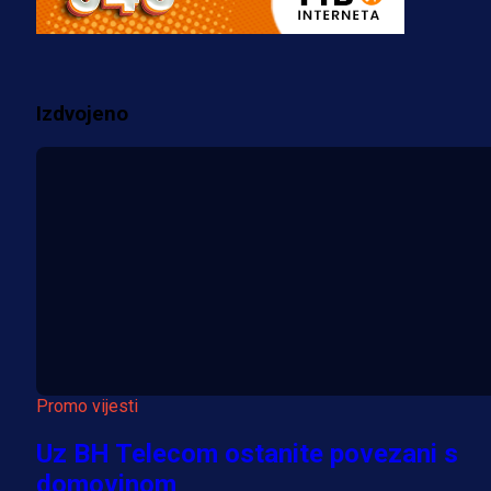
prostorije FK Borac!
2 sedmica 4 h
Izdvojeno
Više vijesti
Promo vijesti
Uz BH Telecom ostanite povezani s
domovinom