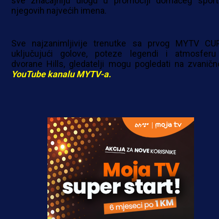
sve značajniju ulogu u promociji domaćeg sport
njegovih najvećih imena.
Sve najzanimljivije trenutke sa prvog MYTV CUP
uključujući golove, poteze legendi i atmosferu
dvorane Hills, gledatelji mogu pogledati na zvanič
YouTube kanalu MYTV-a.