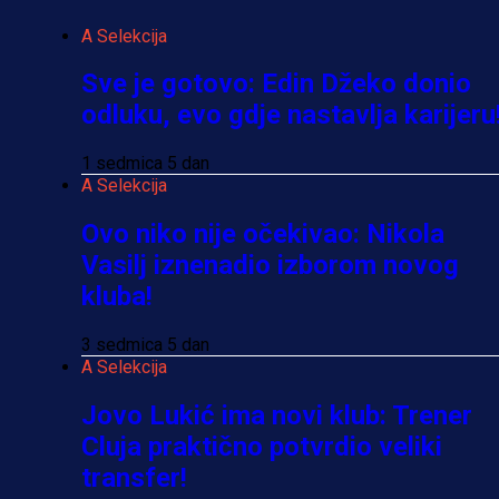
A Selekcija
Sve je gotovo: Edin Džeko donio
odluku, evo gdje nastavlja karijeru
1 sedmica 5 dan
A Selekcija
Ovo niko nije očekivao: Nikola
Vasilj iznenadio izborom novog
kluba!
3 sedmica 5 dan
A Selekcija
Jovo Lukić ima novi klub: Trener
Cluja praktično potvrdio veliki
transfer!