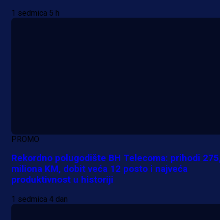
1 sedmica 5 h
PROMO
Rekordno polugodište BH Telecoma: prihodi 275
miliona KM, dobit veća 12 posto i najveća
produktivnost u historiji
1 sedmica 4 dan