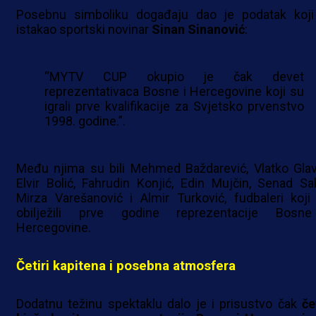
Posebnu simboliku događaju dao je podatak koji
istakao sportski novinar
Sinan Sinanović
:
“MYTV CUP okupio je čak devet
reprezentativaca Bosne i Hercegovine koji su
igrali prve kvalifikacije za Svjetsko prvenstvo
1998. godine.”.
Među njima su bili Mehmed Baždarević, Vlatko Glav
Elvir Bolić, Fahrudin Konjić, Edin Mujčin, Senad Sab
Mirza Varešanović i Almir Turković, fudbaleri koji
obilježili prve godine reprezentacije Bosn
Hercegovine.
Četiri kapitena i posebna atmosfera
Dodatnu težinu spektaklu dalo je i prisustvo čak
čet