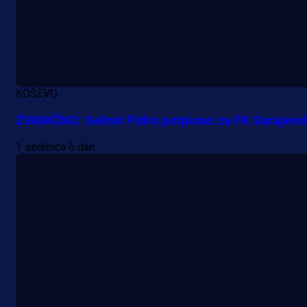
1 dan 2 h
KOŠEVO
ZVANIČNO: Selmir Pidro potpisao za FK Sarajevo
1 sedmica 6 dan