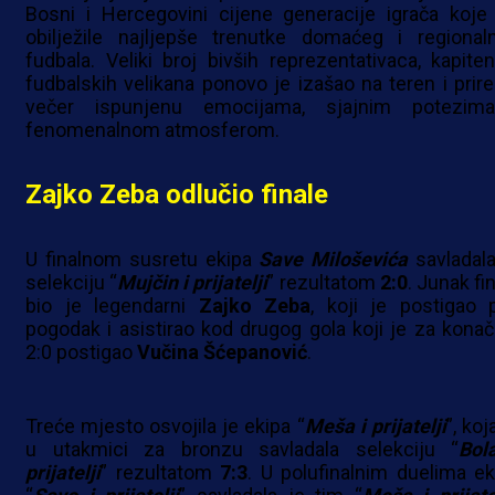
Bosni i Hercegovini cijene generacije igrača koje
obilježile najljepše trenutke domaćeg i regional
fudbala. Veliki broj bivših reprezentativaca, kapiten
fudbalskih velikana ponovo je izašao na teren i prire
večer ispunjenu emocijama, sjajnim potezim
fenomenalnom atmosferom.
Zajko Zeba odlučio finale
U finalnom susretu ekipa
Save Miloševića
savladala
selekciju “
Mujčin i prijatelji
” rezultatom
2:0
. Junak fi
bio je legendarni
Zajko Zeba
, koji je postigao p
pogodak i asistirao kod drugog gola koji je za konač
2:0 postigao
Vučina Šćepanović
.
Treće mjesto osvojila je ekipa “
Meša i prijatelji
”, koj
u utakmici za bronzu savladala selekciju “
Bol
prijatelji
” rezultatom
7:3
. U polufinalnim duelima ek