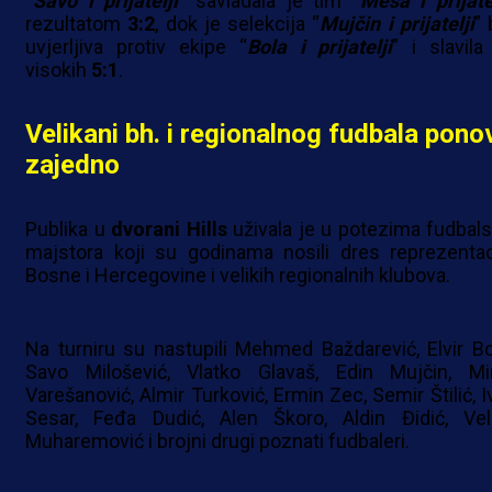
“
Savo i prijatelji
” savladala je tim “
Meša i prijate
rezultatom
3:2
, dok je selekcija “
Mujčin i prijatelji
” 
uvjerljiva protiv ekipe “
Bola i prijatelji
” i slavila
visokih
5:1
.
Velikani bh. i regionalnog fudbala pono
zajedno
Publika u
dvorani Hills
uživala je u potezima fudbals
majstora koji su godinama nosili dres reprezentac
Bosne i Hercegovine i velikih regionalnih klubova.
Na turniru su nastupili Mehmed Baždarević, Elvir Bol
Savo Milošević, Vlatko Glavaš, Edin Mujčin, Mi
Varešanović, Almir Turković, Ermin Zec, Semir Štilić, I
Sesar, Feđa Dudić, Alen Škoro, Aldin Đidić, Vel
Muharemović i brojni drugi poznati fudbaleri.