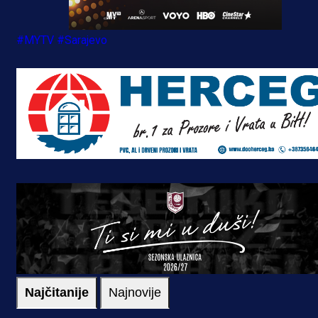
#MYTV
#Sarajevo
Najčitanije
Najnovije