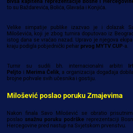
bivša kapitena reprezentacije Bosne i Hercegovin
to su Baždarevića, Bolića, Glavaša i Konjića.
Velike simpatije publike izazvao je i dolazak S
Miloševića, koji je zbog turnira doputovao iz Beograd
istog dana se vraćao nazad. Upravo je njegova ekipa
kraju podigla pobjednički pehar
prvog MYTV CUP
-a.
Turnir su sudili bh. internacionalni arbitri
Ir
Peljto
i
Merima Čelik
, a organizacija događaja dobila
brojne pohvale svih učesnika i gostiju.
Milošević poslao poruku Zmajevima
Nakon finala Savo Milošević se obratio prisutnim
poslao
snažnu poruku podrške
reprezentaciji Bosn
Hercegovine pred nastup na Svjetskom prvenstvu.