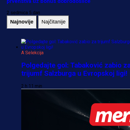
prvenstva uz bonus dobrodošlice
2 sedmica 5 dan
Najnovije
Najčitanije
A Selekcija
Polgedajte gol: Tabaković zabio z
trijumf Salzburga u Evropskoj ligi!
2 h 11 min