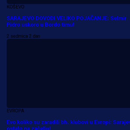
KOŠEVO
SARAJEVO DOVODI VELIKO POJAČANJE: Selmir
Pidro uskoro u Bordo timu!
2 sedmica 2 dan
EVROPA
Evo koliko su zaradili bh. klubovi u Evropi: Saraje
ostalo na začelju!