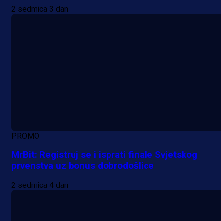
2 sedmica 3 dan
PROMO
MrBit: Registruj se i isprati finale Svjetskog
prvenstva uz bonus dobrodošlice
2 sedmica 4 dan