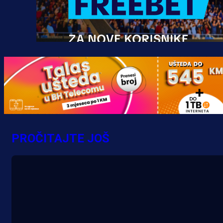
Promo vijesti
MrBit: Isprati kvalifikacije za elitn
evropska takmičenja i preuzmi
PROČITAJTE JOŠ
bonus dobrodošlice!
10 h 22 min