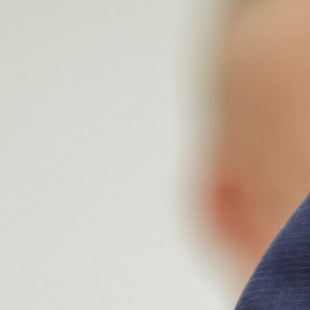
Sinoćnje gostovanje Nebojše Vukanovića i Sevl
Hurtića u emisiji Senada Hadžifejzovića na FACE T
obilježila je žustra rasprava, ali i zanimljiv trenutak
samom početku emisije.
Naime, Hurtić je odlučio Vukanoviću pokloniti d
fudbalske reprezentacije Bosne i Hercegovine
njegovim prezimenom ispisanim ćirilicom i bro
devet na leđima.
„Izvoli, centarfor devetka – Vukanović na ćirilici. Ćiri
je moje pismo. Ovo je mali dres, kada odrasteš dobit 
veliki“, rekao je Hurtić tokom emisije.
Vukanović je nakon toga kroz osmijeh poručio Hurt
kako se „vidi da ima štampariju“, na šta je uslijedio 