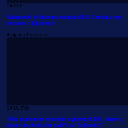
CARDIFF
Vukanović kritikovao navijače BiH: Smetaju mu
zastave s ljiljanima!
4 mjesec 1 sedmica
SARAJEVO
“Ako postanem ministar sigurnosti BiH, idem u
Savez da vidim šta radi Vico Zeljković!”