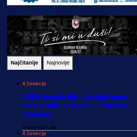
Najčitanije
Najnovije
A Selekcija
UEFA kaznila BiH: Navijači neće
moći pratiti Zmajeve u Poljskoj i
Rumuniji!
4 sedmica 1 dan
A Selekcija