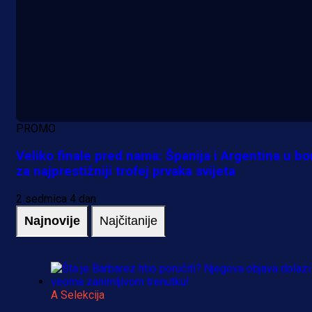
PROMO
Veliko finale pred nama: Španija i Argentina u bo
za najprestižniji trofej prvaka svijeta
2 sedmica 4 dan
Najnovije
Najčitanije
A Selekcija