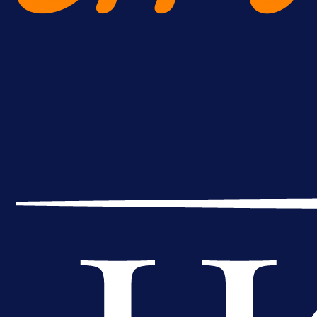
A Selekcija
Da li je selektor zadovoljan: Evo š
je Barbarez rekao o transferu
Alajbegovića u Juventus!
1 dan 9 h