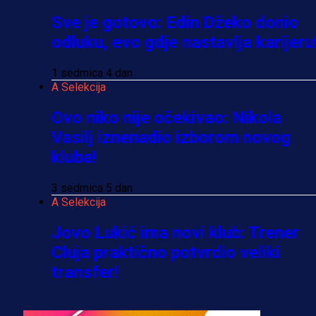
Sve je gotovo: Edin Džeko donio
odluku, evo gdje nastavlja karijeru
1 sedmica 4 dan
A Selekcija
Ovo niko nije očekivao: Nikola
Vasilj iznenadio izborom novog
kluba!
3 sedmica 5 dan
A Selekcija
Jovo Lukić ima novi klub: Trener
Cluja praktično potvrdio veliki
transfer!
3 dan 3 h