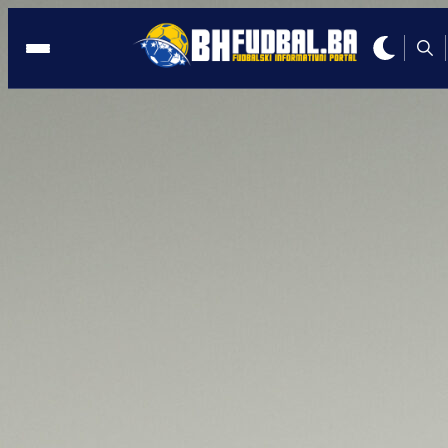
ZANIMLJIVO
20:55, 17.05.2026
Vukanović dobio dres reprezentacije B
od Hurtića: Evo šta je rekao!
Autor:
Redakcija