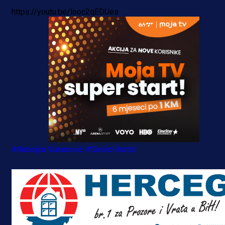
https://youtu.be/looc2qEDUes
#Nebojša Vukanović
#Sevlid Hurtić