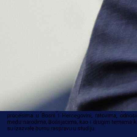
odgovor ministra.
Hurtić mu je kazao da nema štampariju, nego izdava
kuću.
„Kad se učiš, moraš naučiti šta je izdavačka kuća, a 
štamparija“, odgovorio je Hurtić Vukanoviću.
Nakon uvodnog dijela emisije uslijedilo je žest
sučeljavanje dvojice političara uz brojne međuso
replike i neslaganja.
Tokom emisije razgovaralo se o aktuelnim politič
procesima u Bosni i Hercegovini, ratovima, odnos
među narodima, Bošnjacima, kao i drugim temama k
su izazvale burnu raspravu u studiju.