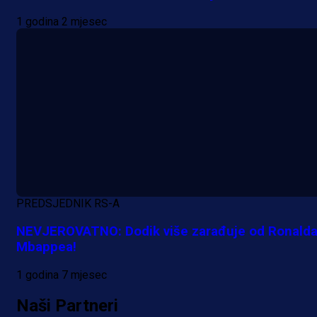
1 godina 2 mjesec
A Selekcija
Lukić seli u Bundesligu? Dva
njemačka kluba krenula po bh.
reprezentativca!
1 dan 9 h
PREDSJEDNIK RS-A
NEVJEROVATNO: Dodik više zarađuje od Ronalda
Mbappea!
1 godina 7 mjesec
Naši Partneri