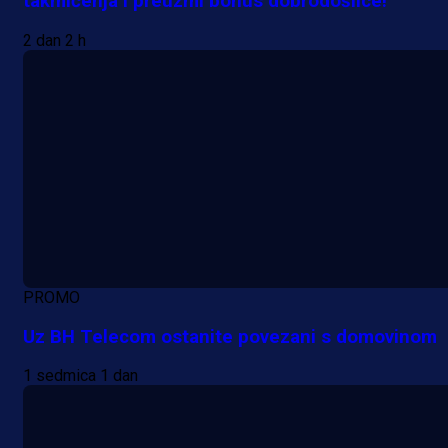
takmičenja i preuzmi bonus dobrodošlice!
2 dan 2 h
PROMO
Uz BH Telecom ostanite povezani s domovinom
1 sedmica 1 dan