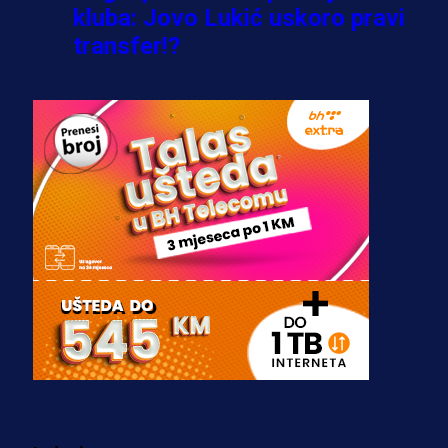
kluba: Jovo Lukić uskoro pravi
transfer!?
3 sedmica 5 dan
A Selekcija
Zmajevi dobili veliko pojačanje:
Fudbaler Olympiacosa želi obući
dres BiH!
3 sedmica 4 dan
Premijer liga BiH
Misimović priveden: SIPA ga tereti
za pranje novca, pretresaju
prostorije FK Borac!
2 sedmica 1 dan