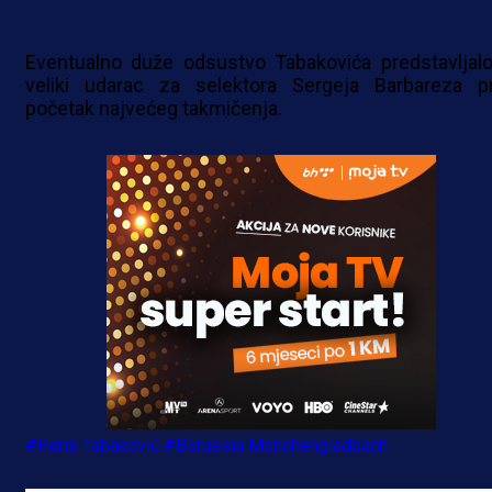
Eventualno duže odsustvo Tabakovića predstavljalo
veliki udarac za selektora Sergeja Barbareza p
početak najvećeg takmičenja.
#Haris Tabaković
#Borussia Mönchengladbach