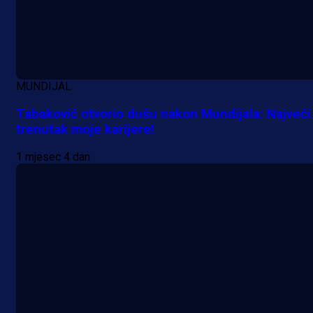
MUNDIJAL
Tabaković otvorio dušu nakon Mundijala: Najveći
trenutak moje karijere!
1 mjesec 4 dan
Promo vijesti
Počinje Premijer liga BiH: Pronađi
specijale i iskoristi jedinstvenu
ponudu