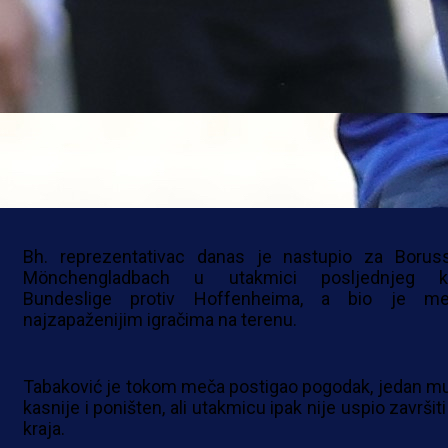
BH. GOLGETER
Loše vijesti stižu za reprezentaciju Bosn
Hercegovine iz Njemačke, gdje se manje od mje
prije početka Svjetskog prvenstva povrijedio Ha
Tabaković.
Bh. reprezentativac danas je nastupio za Boruss
Mönchengladbach u utakmici posljednjeg k
Bundeslige protiv Hoffenheima, a bio je m
najzapaženijim igračima na terenu.
Tabaković je tokom meča postigao pogodak, jedan mu
kasnije i poništen, ali utakmicu ipak nije uspio završit
kraja.