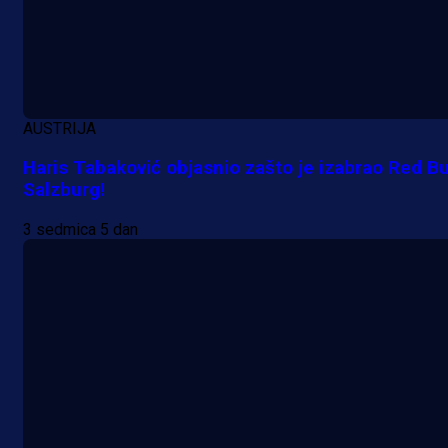
Grbavici!
18 h 39 min
AUSTRIJA
Haris Tabaković objasnio zašto je izabrao Red Bu
Salzburg!
3 sedmica 5 dan