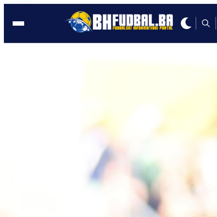
NJEMAČKA
17:26, 16.05.2026
Veliki šok za BiH pred Mundijal:
Povrijedio se Haris Tabaković!
Autor:
Redakcija