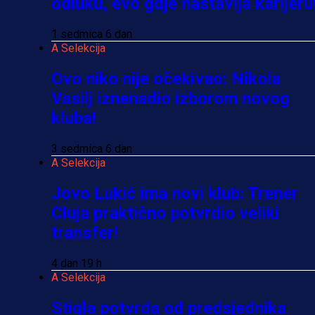
odluku, evo gdje nastavlja karijeru
1 sedmica 6 dan
A Selekcija
Ovo niko nije očekivao: Nikola
Vasilj iznenadio izborom novog
kluba!
3 sedmica 6 dan
A Selekcija
Jovo Lukić ima novi klub: Trener
Cluja praktično potvrdio veliki
transfer!
4 dan 19 h
A Selekcija
Stigla potvrda od predsjednika