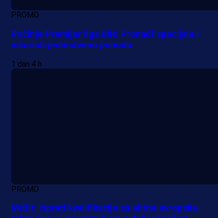
PROMO
Počinje Premijer liga BiH: Pronađi specijale i
iskoristi jedinstvenu ponudu
1 dan 4 h
PROMO
MrBit: Isprati kvalifikacije za elitna evropska