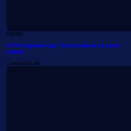
PROMO
II ESG nagradna igra "Smart pokloni za smart
odluke"
2 sedmica 4 dan