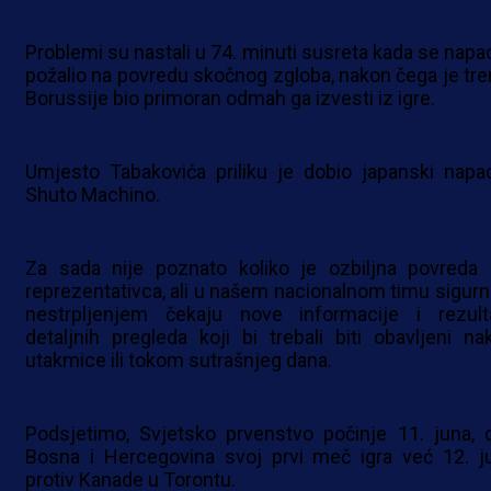
Problemi su nastali u 74. minuti susreta kada se napa
požalio na povredu skočnog zgloba, nakon čega je tre
Borussije bio primoran odmah ga izvesti iz igre.
Umjesto Tabakovića priliku je dobio japanski napa
Shuto Machino.
Za sada nije poznato koliko je ozbiljna povreda 
reprezentativca, ali u našem nacionalnom timu sigurn
nestrpljenjem čekaju nove informacije i rezult
detaljnih pregleda koji bi trebali biti obavljeni na
utakmice ili tokom sutrašnjeg dana.
Podsjetimo, Svjetsko prvenstvo počinje 11. juna, 
Bosna i Hercegovina svoj prvi meč igra već 12. j
protiv Kanade u Torontu.