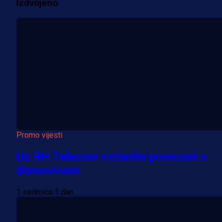
Izdvojeno
Više vijesti
Promo vijesti
Uz BH Telecom ostanite povezani s
domovinom
1 sedmica 1 dan