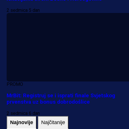
2 sedmica 5 dan
PROMO
MrBit: Registruj se i isprati finale Svjetskog
prvenstva uz bonus dobrodošlice
2 sedmica 6 dan
Najnovije
Najčitanije