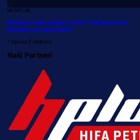
1 dan 4 h
MUNDIJAL
Više vijesti
Barbarez čeka odluku: Hoće li Tabaković biti
spreman za važan duel?
1 mjesec 3 sedmica
Naši Partneri