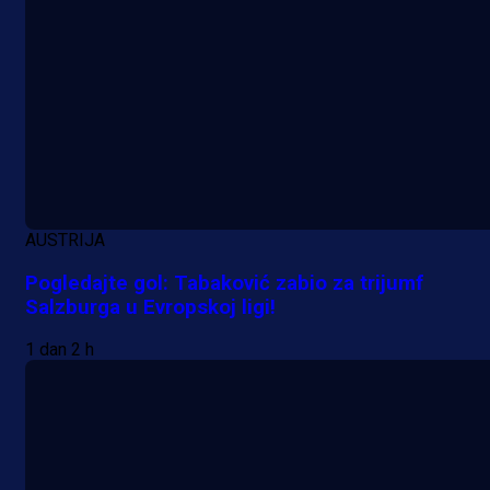
AUSTRIJA
Pogledajte gol: Tabaković zabio za trijumf
Salzburga u Evropskoj ligi!
1 dan 2 h
Premijer liga BiH
Željo uprkos svim problemima
krenuo pobjedom: Plavi slavili na