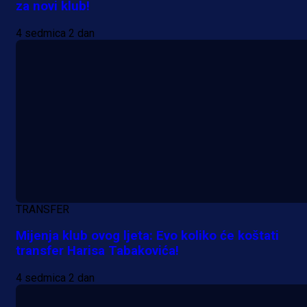
za novi klub!
19 h 27 min
4 sedmica 2 dan
TRANSFER
Mijenja klub ovog ljeta: Evo koliko će koštati
transfer Harisa Tabakovića!
A Selekcija
4 sedmica 2 dan
Samed Baždar predstavljen u