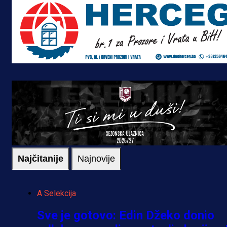
Najčitanije
Najnovije
A Selekcija
Sve je gotovo: Edin Džeko donio