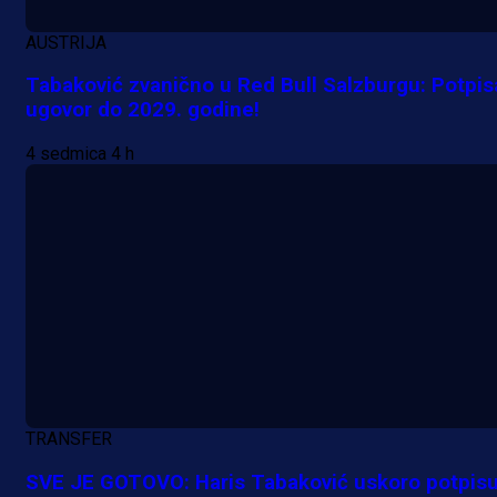
AUSTRIJA
Tabaković zvanično u Red Bull Salzburgu: Potpis
ugovor do 2029. godine!
4 sedmica 4 h
Premijer liga BiH
Grbavica se prisjetila Izeta Nanića
TRANSFER
Manijaci razvili posebnu parolu!
SVE JE GOTOVO: Haris Tabaković uskoro potpisu