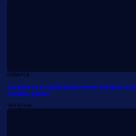
Premijer liga BiH
Željo uprkos svim problemima
krenuo pobjedom: Plavi slavili na
Grbavici!
17 h 59 min
GRBAVICA
Grbavica se prisjetila Izeta Nanića: Manijaci razvil
posebnu parolu!
18 h 47 min