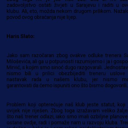
zadovoljstvo ostati živjeti u Sarajevu i raditi u o
klubu. Ali, eto, možda nekom drugom prilikom. Nažalo
povod ovog obraćanja nije lijep.
Haris Slato:
Jako sam razočaran zbog ovakve odluke trenera S
Miloševića, ali ga u potpunosti razumijemo i ja i gospo
Mirvić, s kojim smo sinoć dugo razgovarali. Jednostav
nismo bili u prilici obezbijediti treneru uslove
nastavak rada u našem klubu, jer nismo mo
garantovati da ćemo ispuniti ono što bismo dogovorili.
Problem koji opterećuje naš klub jeste statut, koji 
uvijek nije riješen. Zbog toga izražavam veliko žalje
što naš trener odlazi, iako smo imali ozbiljne planove
ostane ovdje, radi i pomaže nam u razvoju kluba. Tre