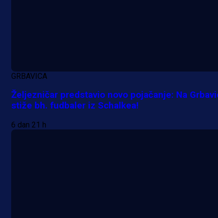
GRBAVICA
Željezničar predstavio novo pojačanje: Na Grbav
stiže bh. fudbaler iz Schalkea!
6 dan 21 h