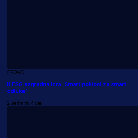
PROMO
II ESG nagradna igra "Smart pokloni za smart
odluke"
2 sedmica 4 dan