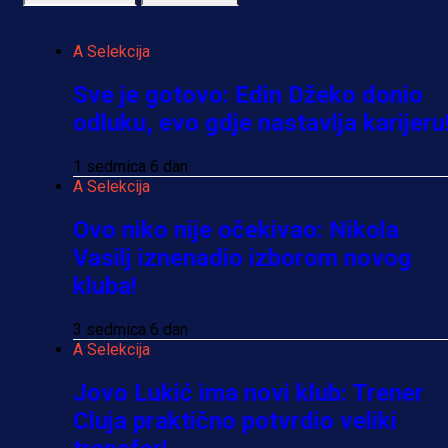
A Selekcija
Sve je gotovo: Edin Džeko donio
odluku, evo gdje nastavlja karijeru
1 sedmica 6 dan
A Selekcija
Ovo niko nije očekivao: Nikola
Vasilj iznenadio izborom novog
kluba!
3 sedmica 6 dan
A Selekcija
Jovo Lukić ima novi klub: Trener
Cluja praktično potvrdio veliki