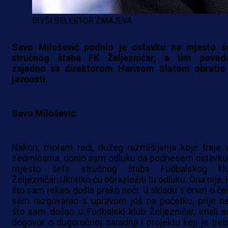
BIVŠI SELEKTOR ZMAJEVA
Savo Milošević podnio je ostavku na mjesto š
stručnog štaba FK Željezničar, a tim povo
zajedno sa direktorom Harisom Slatom obratio
javnosti.
Savo Milošević:
Nakon, moram reći, dužeg razmišljanja koje traje 
sedmicama, donio sam odluku da podnesem ostavku
mjesto šefa stručnog štaba Fudbalskog kl
Željezničar. Ukratko ću obrazložiti tu odluku. Ona nije,
što sam rekao, došla preko noći. U skladu s onim o č
sam razgovarao s upravom još na početku, prije n
što sam došao u Fudbalski klub Željezničar, imali 
dogovor o dugoročnoj saradnji i projektu koji je treb