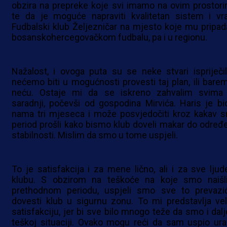
obzira na prepreke koje svi imamo na ovim prostori
te da je moguće napraviti kvalitetan sistem i vrat
Fudbalski klub Željezničar na mjesto koje mu pripad
bosanskohercegovačkom fudbalu, pa i u regionu.
Nažalost, i ovoga puta su se neke stvari ispriječil
nećemo biti u mogućnosti provesti taj plan, ili barem
neću. Ostaje mi da se iskreno zahvalim svima
saradnji, počevši od gospodina Mirvića. Haris je bi
nama tri mjeseca i može posvjedočiti kroz kakav 
period prošli kako bismo klub doveli makar do određ
stabilnosti. Mislim da smo u tome uspjeli.
To je satisfakcija i za mene lično, ali i za sve ljud
klubu. S obzirom na teškoće na koje smo naišl
prethodnom periodu, uspjeli smo sve to prevazić
dovesti klub u sigurnu zonu. To mi predstavlja vel
satisfakciju, jer bi sve bilo mnogo teže da smo i dalj
teškoj situaciji. Ovako mogu reći da sam uspio urad