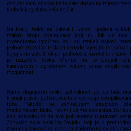
ono što sam obećao kada sam došao na mjesto tren
Fudbalskog kluba Željezničar.
Na kraju, želim se zahvaliti upravi, ljudima u klub
malom broju operativaca koji su bili uz nas, 
prvenstveno igračima, koji su iznijeli najveći tere
jednom izuzetno teškom periodu. Vjerujte mi, situacij
kojoj smo zatekli ekipu, psihološki, mentalno i fizički, 
je izuzetno teška. Momci su to uspjeli iznij
karakterom i ogromnom voljom, iznad svojih real
mogućnosti.
Njima dugujemo veliku zahvalnost, jer da tada ni
krenuli pravim putem, sve bi bilo mnogo komplikovanij
teže. Također se zahvaljujem stručnom šta
medicinskom bloku i svim ljudima oko ekipe. Svi su d
svoj maksimum da sve pokrenemo u pravom smje
Zahvalan sam svakom čovjeku koji je u prethodna 
mjeseca dao sve od sebe da izađemo na svjetlo dana