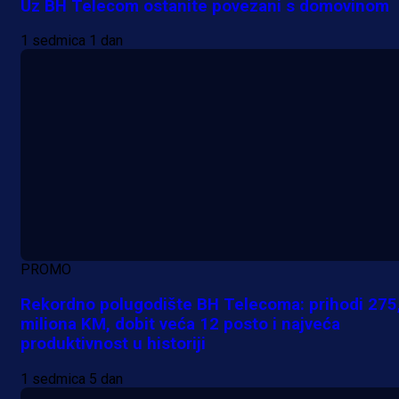
Uz BH Telecom ostanite povezani s domovinom
1 sedmica 1 dan
PROMO
Rekordno polugodište BH Telecoma: prihodi 275
miliona KM, dobit veća 12 posto i najveća
produktivnost u historiji
1 sedmica 5 dan