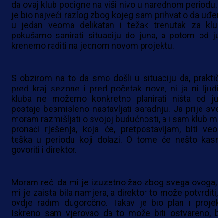
da ovaj klub podigne na viši nivo u narednom periodu.
je bio najveći razlog zbog kojeg sam prihvatio da uđ
u jedan veoma delikatan i težak trenutak za klu
pokušamo sanirati situaciju do juna, a potom od j
krenemo raditi na jednom novom projektu.
S obzirom na to da smo došli u situaciju da, prakti
pred kraj sezone i pred početak nove, ni ja ni ljudi
kluba ne možemo konkretno planirati ništa od ju
postaje besmisleno nastavljati saradnju. Ja prije sv
moram razmišljati o svojoj budućnosti, a i sam klub m
pronaći rješenja, koja će, pretpostavljam, biti ve
teška u periodu koji dolazi. O tome će nešto kasn
govoriti i direktor.
Moram reći da mi je izuzetno žao zbog svega ovoga, 
mi je zaista bila namjera, a direktor to može potvrditi
ovdje radim dugoročno. Takav je bio plan i projek
Iskreno sam vjerovao da to može biti ostvareno, 