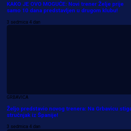
KAKO JE OVO MOGUĆE: Novi trener Želje prije
samo 10 dana predstavljen u drugom klubu!
A Selekcija
3 sedmica 4 dan
Samed Baždar predstavljen u
novom klubu, nosit će kultni broj
devet!
21 h 57 min
A Selekcija
Pogledajte gol: Tabaković zabio z
trijumf Salzburga u Evropskoj ligi!
GRBAVICA
Željo predstavio novog trenera: Na Grbavicu stig
1 dan 1 h
stručnjak iz Španije!
3 sedmica 4 dan