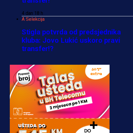
transfer!
4 dan 18 h
A Selekcija
Stigla potvrda od predsjednika
kluba: Jovo Lukić uskoro pravi
transfer!?
3 sedmica 5 dan
A Selekcija
Zmajevi dobili veliko pojačanje:
Fudbaler Olympiacosa želi obući
dres BiH!
3 sedmica 4 dan
Premijer liga BiH
Misimović priveden: SIPA ga tereti