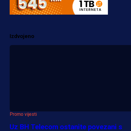
za pranje novca, pretresaju
prostorije FK Borac!
2 sedmica 1 dan
Izdvojeno
Više vijesti
Promo vijesti
Uz BH Telecom ostanite povezani s