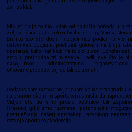
je došao u, kako je i sam rekao, najdelikatnijem trenu
za naš klub.
Mislim da je to bio jedan od najtežih perioda u histor
Željezničara. Zato veliko hvala treneru, Vama, Nenad
Branku što ste došli i uspjeli nas podići na viši ni
ostvarivati pobjede, postizati golove i na kraju izbor
opstanak, kako naš klub ne bi bio u zoni ugroženosti.
smo u prethodna tri mjeseca uradili sve što je bil
našoj moći, i administrativno i organizaciono,
otkočimo procese koji su bili pokrenuti.
Dodatno sam razočaran jer znam koliko smo truda uloži
i u ekonomskom i u sportskom smislu, da napreduje
Vidjeli ste da smo prošle sedmice bili zajedn
Hrasnici, gdje smo razmatrali potencijalne mogućno
premještanja našeg sportskog razvojnog segment
razvoja sportske akademije.