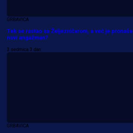
Premijer liga BiH
Grbavica se prisjetila Izeta Nanića
GRBAVICA
Manijaci razvili posebnu parolu!
Tek se rastao sa Željezničarom, a već je pronaš
novi angažman?
18 h 47 min
3 sedmica 3 dan
GRBAVICA