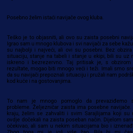
Posebno želim istaći navijače ovog kluba.
Teško je to objasniti, ali ovo su zaista posebni navija
Igrao sam u mnogo klubova i svi navijači za sebe kažu
su najbolji i najveći, ali ovi su posebni. Bez obzira
situaciju, stanje na tabeli i stanje u ekipi, bili su uz
iskreno i bezrezervno. Taj pritisak je, s obzirom
rezultate, mogao biti mnogo veći i teži. Imali smo sr
da su navijači prepoznali situaciju i pružali nam podrš
kod kuće i na gostovanjima.
To nam je mnogo pomoglo da prevaziđemo 
probleme. Željezničar zaista ima posebne navijače.
kraju, želim se zahvaliti i svim Sarajlijama koji su
ovdje dočekali na zaista poseban način. Dijelom sam
očekivao, ali sam u nekim situacijama bio i iznenađ
Zbog toga mi je još više žao. Bila bi mi čas