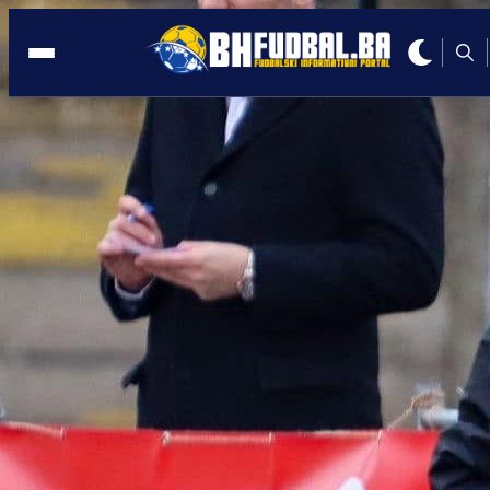
GRBAVICA
10:40, 14.05.2026
Bomba s Grbavice: Savo Milošević
napustio FK Željezničar!
Autor:
Redakcija