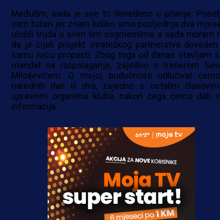
Međutim, sada je sve to dovedeno u pitanje. Pose
sam tužan jer znam koliko smo posljednja dva mjes
uložili truda u svim tim segmentima, a sada moram r
da je cijeli projekt strateškog partnerstva doveden
samu ivicu propasti. Zbog toga od danas stavljam s
mandat na raspolaganje, zajedno s trenerom Sa
Miloševićem. O mojoj budućnosti odlučivat ćem
narednih dan ili dva, zajedno s ostalim članovim
upravnim organima kluba, nakon čega ćemo dati v
informacija.