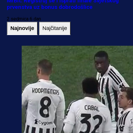
MrBit: Registruj se i isprati finale Svjetskog
prvenstva uz bonus dobrodošlice
2 sedmica 6 dan
Najnovije
Najčitanije