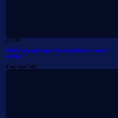
PROMO
II ESG nagradna igra "Smart pokloni za smart
odluke"
2 sedmica 1 dan