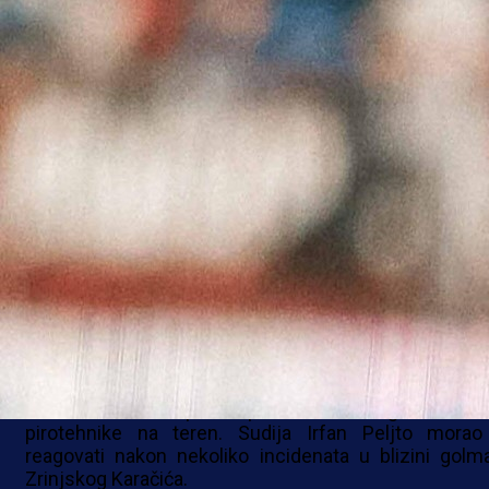
uspio izbjeći poraz golom Spahića u 96. minuti.
Zrinjski je poveo već na samom otvaranju utakmi
Nemanja Bilbija iskoristio je veliku gre
golmana Karića koji je oklijevao s ispucavanjem lop
nakon čega ga je napadač Plemića izblokirao i pos
loptu u mrežu za 0:1.
Velež je nakon toga krenuo po izjednačenje i i
nekoliko veoma dobrih prilika. Najbliže golu domaći
bili sredinom prvog poluvremena kada je Šarić pogo
prečku gola Zrinjskog.
Rođeni su nastavili pritiskati i u drugom dijelu, ali
utakmica više puta prekidana zbog ubaciva
pirotehnike na teren. Sudija Irfan Peljto morao
reagovati nakon nekoliko incidenata u blizini golm
Zrinjskog Karačića.