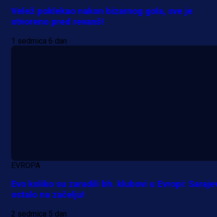
Velež poklekao nakon bizarnog gola, sve je
otvoreno pred revanš!
1 sedmica 6 dan
EVROPA
Evo koliko su zaradili bh. klubovi u Evropi: Saraje
ostalo na začelju!
2 sedmica 5 dan