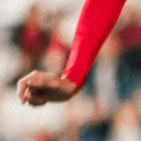
KUP BIH
Zrinjski je osvojio Kup Bosne i Hercegovine na
dramatičnog revanša protiv Veleža na stadi
Rođeni, gdje je susret završen rezultatom 1:1.
Plemići su zahvaljujući pobjedi od 1:0 iz prve utakm
stigli do novog trofeja, iako je Velež u samoj završn