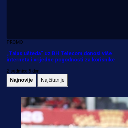
PROMO
„Talas ušteda“ uz BH Telecom donosi više
interneta i vrijedne pogodnosti za korisnike
2 sedmica 5 dan
Najnovije
Najčitanije