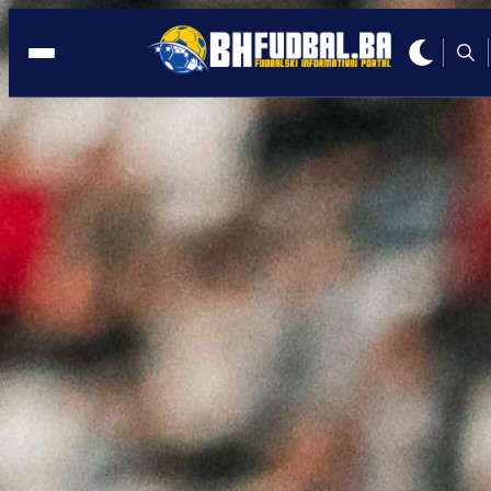
MOSTAR
20:16, 13.05.2026
Zrinjski osvojio Kup Bosne i
Hercegovine!
Autor:
Redakcija