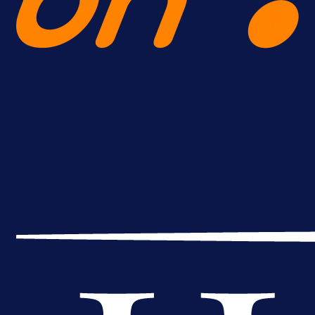
A Selekcija
Brat Kerima Alajbegovića pozvan 
reprezentaciju Njemačke!
21 h 14 min