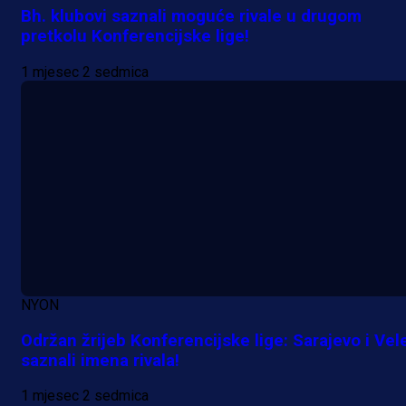
Bh. klubovi saznali moguće rivale u drugom
pretkolu Konferencijske lige!
1 mjesec 2 sedmica
A Selekcija
Reprezentativac BiH bi mogao
postati novo pojačanje Hajduka!
NYON
21 h 11 min
Održan žrijeb Konferencijske lige: Sarajevo i Vel
saznali imena rivala!
1 mjesec 2 sedmica