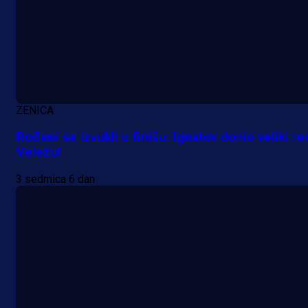
ZENICA
Rođeni se izvukli u finišu: Ignatov donio veliki re
Veležu!
3 sedmica 6 dan