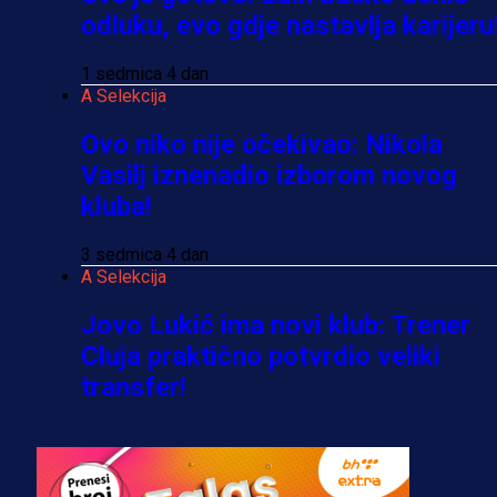
odluku, evo gdje nastavlja karijeru
1 sedmica 4 dan
A Selekcija
Ovo niko nije očekivao: Nikola
Vasilj iznenadio izborom novog
kluba!
3 sedmica 4 dan
A Selekcija
Jovo Lukić ima novi klub: Trener
Cluja praktično potvrdio veliki
transfer!
2 dan 15 h
A Selekcija