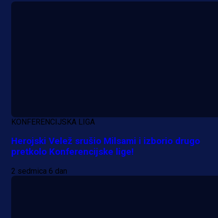
A Selekcija
Da li je selektor zadovoljan: Evo š
je Barbarez rekao o transferu
Alajbegovića u Juventus!
21 h 9 min
KONFERENCIJSKA LIGA
Herojski Velež srušio Milsami i izborio drugo
pretkolo Konferencijske lige!
2 sedmica 6 dan