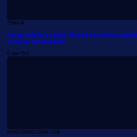
ZENICA
Potop Veleža u Zenici: Slovaci bez milosti ugasil
evropski san Rođenih!
A Selekcija
Lukić seli u Bundesligu? Dva
6 dan 15 h
njemačka kluba krenula po bh.
reprezentativca!
21 h 7 min
KONFERENCIJSKA LIGA