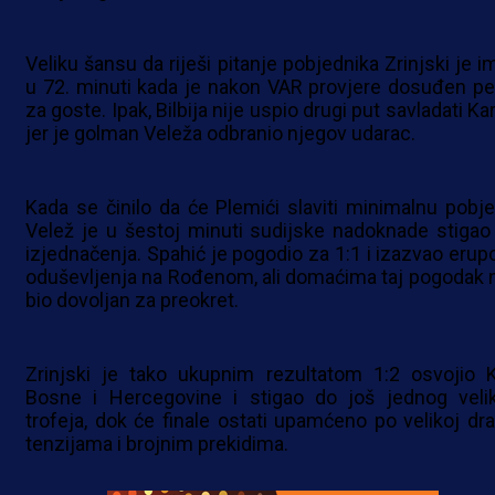
Veliku šansu da riješi pitanje pobjednika Zrinjski je i
u 72. minuti kada je nakon VAR provjere dosuđen pe
za goste. Ipak, Bilbija nije uspio drugi put savladati Ka
jer je golman Veleža odbranio njegov udarac.
Kada se činilo da će Plemići slaviti minimalnu pobje
Velež je u šestoj minuti sudijske nadoknade stigao
izjednačenja. Spahić je pogodio za 1:1 i izazvao erupc
oduševljenja na Rođenom, ali domaćima taj pogodak n
bio dovoljan za preokret.
Zrinjski je tako ukupnim rezultatom 1:2 osvojio 
Bosne i Hercegovine i stigao do još jednog veli
trofeja, dok će finale ostati upamćeno po velikoj dra
tenzijama i brojnim prekidima.