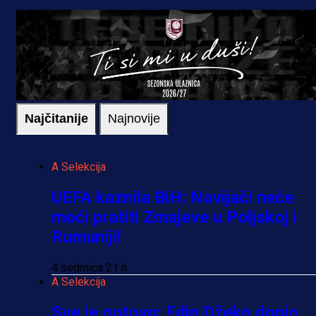
Najčitanije
Najnovije
A Selekcija
UEFA kaznila BiH: Navijači neće
moći pratiti Zmajeve u Poljskoj i
Rumuniji!
4 sedmica 21 h
A Selekcija
Sve je gotovo: Edin Džeko donio