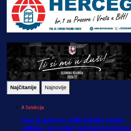
Najčitanije
Najnovije
A Selekcija
Sve je gotovo: Edin Džeko donio
odluku, evo gdje nastavlja karijeru