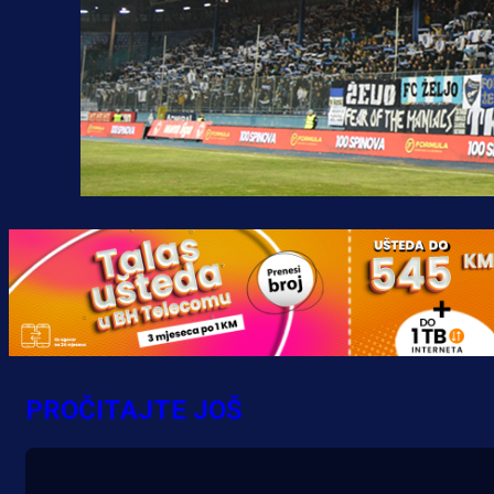
Premijer liga BiH
Grbavica se prisjetila Izeta Nanića
PROČITAJTE JOŠ
Manijaci razvili posebnu parolu!
39 min 16 sekunda