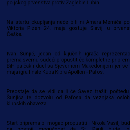
poljskog prvenstva protiv Zaglebie Lubin.
Na startu okupljanja neće biti ni Amara Memića po
Viktoria Plzen 24. maja gostuje Slaviji u prvens
Češke.
Ivan Šunjić, jedan od ključnih igrača reprezentaci
prema svemu sudeći propustit će kompletne priprem
BiH pa čak i duel sa Sjevernom Makedonijom jer se 
maja igra finale Kupa Kipra Apollon - Pafos.
Preostaje da se vidi da li će Savez tražiti poštedu
Šunjića te dozvolu od Pafosa da veznjaka oslob
klupskih obaveza.
Start priprema bi mogao propustiti i Nikola Vasilj bud
da postoji mogućnost da St. Pauli bude ig