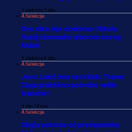
1 sedmica 5 dan
A Selekcija
Ovo niko nije očekivao: Nikola
Vasilj iznenadio izborom novog
kluba!
3 sedmica 6 dan
A Selekcija
Jovo Lukić ima novi klub: Trener
Cluja praktično potvrdio veliki
transfer!
4 dan 19 min
A Selekcija
Stigla potvrda od predsjednika