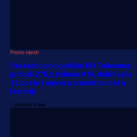
Promo vijesti
Rekordno polugodište BH Telecoma:
prihodi 275,2 miliona KM, dobit veća
12 posto i najveća produktivnost u
historiji
1 sedmica 4 dan