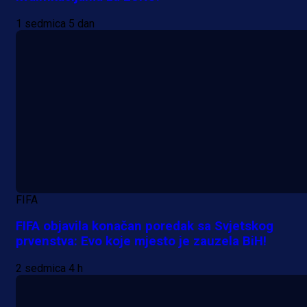
1 sedmica 5 dan
A Selekcija
Šta je Barbarez htio poručiti?
Njegova objava dolazi u veoma
zanimljivom trenutku!
1 dan 10 min
FIFA
FIFA objavila konačan poredak sa Svjetskog
prvenstva: Evo koje mjesto je zauzela BiH!
2 sedmica 4 h