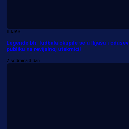
Više vijesti
ILIJAŠ
Legende bh. fudbala okupile se u Ilijašu i odušev
publiku na revijalnoj utakmici!
2 sedmica 3 dan