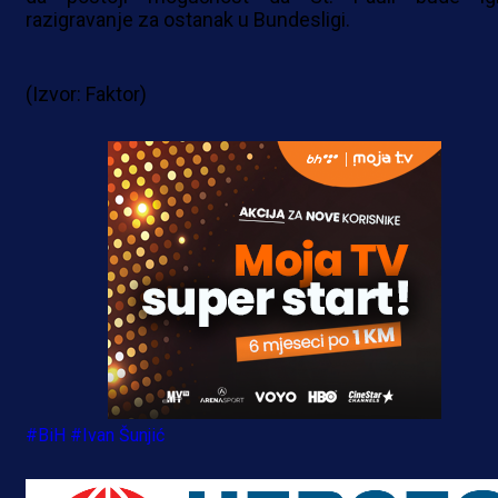
razigravanje za ostanak u Bundesligi.
(Izvor: Faktor)
#BiH
#Ivan Šunjić