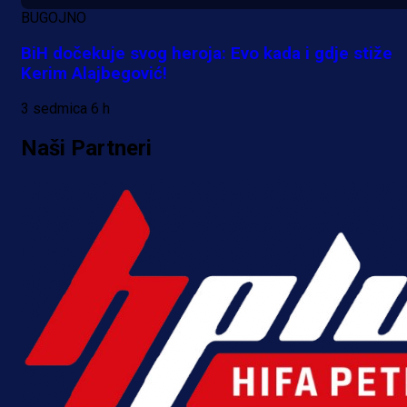
BUGOJNO
BiH dočekuje svog heroja: Evo kada i gdje stiže
Kerim Alajbegović!
3 sedmica 6 h
Naši Partneri