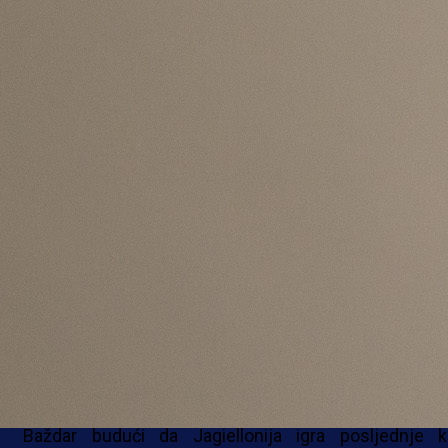
zakazan za 23. maj.
Određeni broj reprezentativaca propustit će st
priprema, a Ivana Šunjića ne bi trebalo biti ni na meču
Sjevernom Makedonijom.
U Berlinu se 23. maja igra finale DFB Pokala izm
Bayerna i Stuttgarta pa će se tako Ermedin Demiro
Zmajevima priključiti 25. maja.
Slična situacija čeka i Jovu Lukića budući
Universitatea Cluj 23. maja igra posljednji 
rumunskog prvenstva portiv Dinamo Bucurestija.
Na dan okupljanja klupske obaveze imat će i Sa
Baždar budući da Jagiellonija igra posljednje k