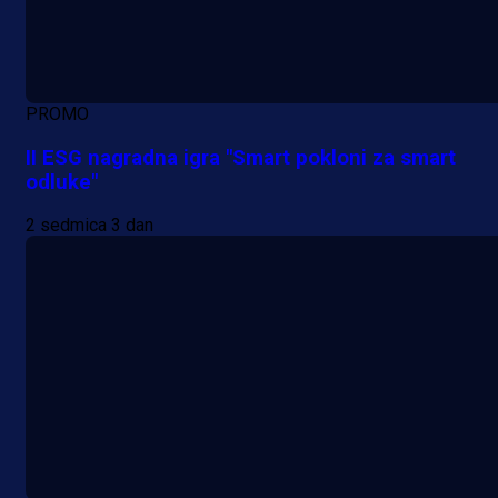
PROMO
II ESG nagradna igra "Smart pokloni za smart
odluke"
2 sedmica 3 dan