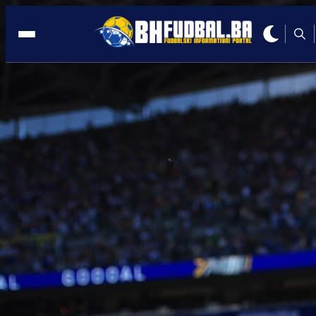
MUNDIJAL
10:40, 12.05.2026
Šok za Barbareza: Važan reprezentativ
neće trenirati s ekipom do SP-a!?
Autor:
Redakcija