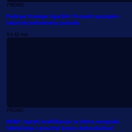
PROMO
Počinje Premijer liga BiH: Pronađi specijale i
iskoristi jedinstvenu ponudu
9 h 42 min
PROMO
MrBit: Isprati kvalifikacije za elitna evropska
takmičenja i preuzmi bonus dobrodošlice!