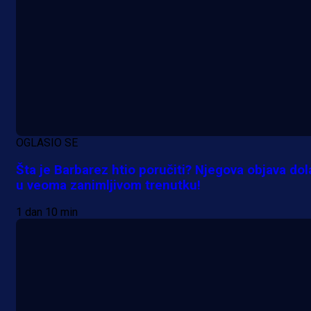
OGLASIO SE
Šta je Barbarez htio poručiti? Njegova objava dol
u veoma zanimljivom trenutku!
1 dan 10 min
A Selekcija
Samed Baždar predstavljen u
novom klubu, nosit će kultni broj