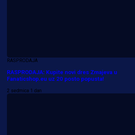
RASPRODAJA
RASPRODAJA: Kupite novi dres Zmajeva u
Fanaticshop.eu uz 20 posto popusta!
Promo vijesti
2 sedmica 1 dan
MrBit: Isprati kvalifikacije za elitn
evropska takmičenja i preuzmi
bonus dobrodošlice!
1 dan 7 h