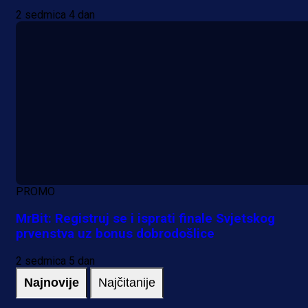
2 sedmica 4 dan
PROMO
MrBit: Registruj se i isprati finale Svjetskog
prvenstva uz bonus dobrodošlice
2 sedmica 5 dan
Najnovije
Najčitanije