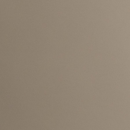
ZMAJEVI
Sergej Barbarez je objavio spisak od 26 igrača koje
voditi na Svjetsko prvenstvo, a početak priprema