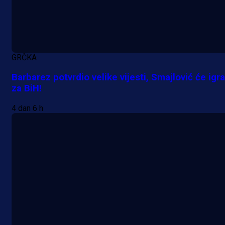
devet!
3 h 48 min
A Selekcija
GRČKA
Pogledajte gol: Tabaković zabio z
Barbarez potvrdio velike vijesti, Smajlović će igra
za BiH!
trijumf Salzburga u Evropskoj ligi!
4 dan 6 h
7 h 35 min