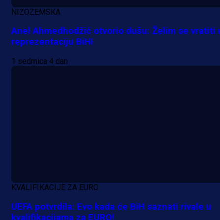
NIZOZEMSKA
Anel Ahmedhodžić otvorio dušu: Želim se vratiti 
reprezentaciju BiH!
1 sedmica 4 dan
Promo vijesti
Počinje Premijer liga BiH: Pronađi
specijale i iskoristi jedinstvenu
KVALIFIKACIJE ZA EURO
ponudu
UEFA potvrdila: Evo kada će BiH saznati rivale u
kvalifikacijama za EURO!
9 h 42 min