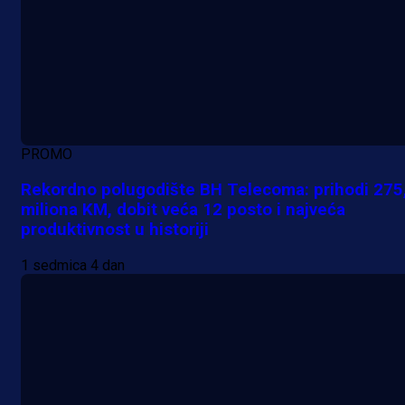
PROMO
Rekordno polugodište BH Telecoma: prihodi 275
miliona KM, dobit veća 12 posto i najveća
produktivnost u historiji
1 sedmica 4 dan