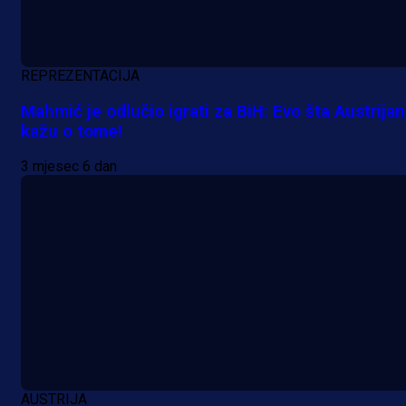
REPREZENTACIJA
Mahmić je odlučio igrati za BiH: Evo šta Austrijan
kažu o tome!
3 mjesec 6 dan
Premijer liga BiH
Željo uprkos svim problemima
krenuo pobjedom: Plavi slavili na
Grbavici!
20 h 6 min
AUSTRIJA