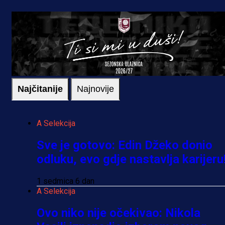
Najčitanije
Najnovije
A Selekcija
Sve je gotovo: Edin Džeko donio
odluku, evo gdje nastavlja karijeru
1 sedmica 6 dan
A Selekcija
Ovo niko nije očekivao: Nikola