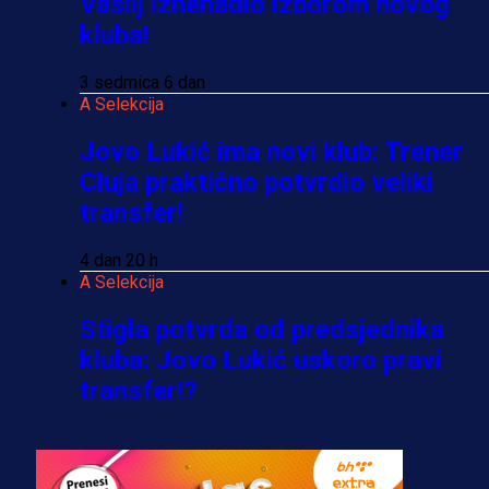
Vasilj iznenadio izborom novog
kluba!
3 sedmica 6 dan
A Selekcija
Jovo Lukić ima novi klub: Trener
Cluja praktično potvrdio veliki
transfer!
4 dan 20 h
A Selekcija
Stigla potvrda od predsjednika
kluba: Jovo Lukić uskoro pravi
transfer!?
3 sedmica 6 dan
A Selekcija