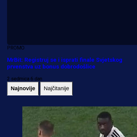
PROMO
MrBit: Registruj se i isprati finale Svjetskog
prvenstva uz bonus dobrodošlice
2 sedmica 6 dan
Najnovije
Najčitanije