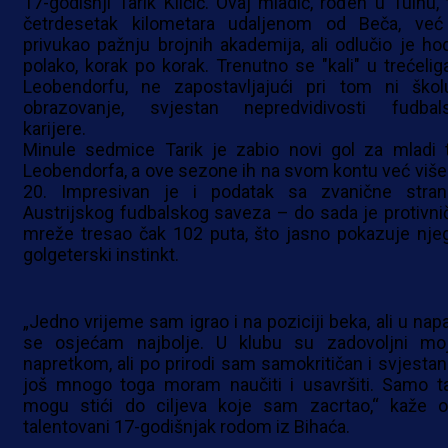
17-godišnji Tarik Kličić. Ovaj mladić, rođen u Tulnu, 
četrdesetak kilometara udaljenom od Beča, već
privukao pažnju brojnih akademija, ali odlučio je hod
polako, korak po korak. Trenutno se "kali" u trećelig
Leobendorfu, ne zapostavljajući pri tom ni škol
obrazovanje, svjestan nepredvidivosti fudbal
karijere.
Minule sedmice Tarik je zabio novi gol za mladi 
Leobendorfa, a ove sezone ih na svom kontu već više
20. Impresivan je i podatak sa zvanične stran
Austrijskog fudbalskog saveza – do sada je protivni
mreže tresao čak 102 puta, što jasno pokazuje nje
golgeterski instinkt.
„Jedno vrijeme sam igrao i na poziciji beka, ali u nap
se osjećam najbolje. U klubu su zadovoljni mo
napretkom, ali po prirodi sam samokritičan i svjestan
još mnogo toga moram naučiti i usavršiti. Samo t
mogu stići do ciljeva koje sam zacrtao,“ kaže o
talentovani 17-godišnjak rodom iz Bihaća.