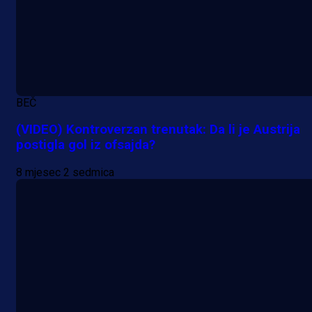
BEČ
(VIDEO) Kontroverzan trenutak: Da li je Austrija
postigla gol iz ofsajda?
8 mjesec 2 sedmica
A Selekcija
Samed Baždar predstavljen u
novom klubu, nosit će kultni broj
devet!
1 dan 3 min