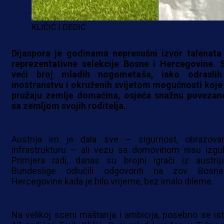
KLIČIĆ I DEDIĆ
Dijaspora je godinama nepresušni izvor talenata
reprezentativne selekcije Bosne i Hercegovine. 
veći broj mladih nogometaša, iako odrasli
inostranstvu i okruženih svijetom mogućnosti koje
pružaju zemlje domaćina, osjeća snažnu povezan
sa zemljom svojih roditelja.
Austrija im je dala sve – sigurnost, obrazovan
infrastrukturu – ali vezu sa domovinom nisu izgubi
Primjera radi, danas su brojni igrači iz austrij
Bundeslige odlučili odgovoriti na zov Bosn
Hercegovine kada je bilo vrijeme, bez imalo dileme.
Na velikoj sceni maštanja i ambicija, posebno se ist