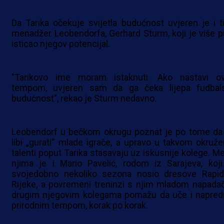
Da Tarika očekuje svijetla budućnost uvjeren je i t
menadžer Leobendorfa, Gerhard Sturm, koji je više p
isticao njegov potencijal.
"Tarikovo ime moram istaknuti. Ako nastavi o
tempom, uvjeren sam da ga čeka lijepa fudbal
budućnost", rekao je Sturm nedavno.
Leobendorf u bečkom okrugu poznat je po tome da
libi „gurati“ mlade igrače, a upravo u takvom okruže
talenti poput Tarika stasavaju uz iskusnije kolege. M
njima je i Mario Pavelić, rodom iz Sarajeva, koji
svojedobno nekoliko sezona nosio dresove Rapid
Rijeke, a povremeni treninzi s njim mladom napadač
drugim njegovim kolegama pomažu da uče i napred
prirodnim tempom, korak po korak.