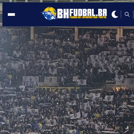
AUSTRIJA
22:25, 07.05.2026
Mladi golgeter iz dijaspore: Kličić ima 
i već nezaustavljiv u napadu!
Autor:
Redakcija