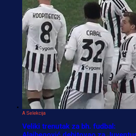
A Selekcija
Veliki trenutak za bh. fudbal:
Alajbegović debitovao za Juventu