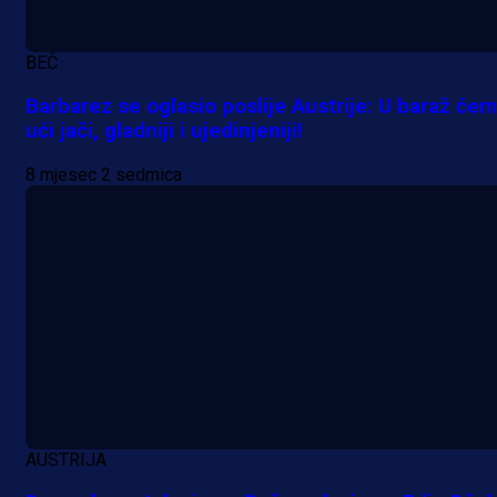
A Selekcija
Pogledajte gol: Tabaković zabio z
BEČ
trijumf Salzburga u Evropskoj ligi!
Barbarez se oglasio poslije Austrije: U baraž će
ući jači, gladniji i ujedinjeniji!
1 dan 3 h
8 mjesec 2 sedmica
AUSTRIJA