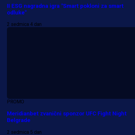
II ESG nagradna igra "Smart pokloni za smart
odluke"
2 sedmica 4 dan
PROMO
Meridianbet zvanični sponzor UFC Fight Night
Belgrade
2 sedmica 5 dan