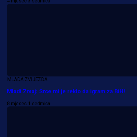
4 mjesec 3 sedmica
Premijer liga BiH
Grbavica se prisjetila Izeta Nanića
MLADA ZVIJEZDA
Manijaci razvili posebnu parolu!
Mladi Zmaj: Srce mi je reklo da igram za BiH!
20 h 54 min
8 mjesec 1 sedmica