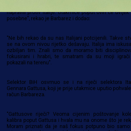
"Veoma sam ponosan na svoju ekipu i ono što
napravili protiv Italije. Utakmice poput ovih će uvijek 
posebne", rekao je Barbarez i dodao:
"Ne bih rekao da su nas Italijani potcijenili. Takve st
se na ovom nivou rijetko dešavaju. Italija ima iskusa
ozbiljan tim. Znali smo da moramo biti disciplinova
fokusirani i hrabri, te smatram da su moji igrači
pokazali na terenu".
Selektor BiH osvrnuo se i na riječi selektora Ital
Gennara Gattusa, koji je prije utakmice uputio pohvale
račun Barbareza.
"Gattusove riječi? Veoma cijenim poštovanje kol
kalibra poput Gattusa i hvala mu na onome što je rek
Moram priznati da je naš fokus potpuno bio samo