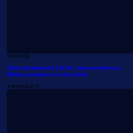
A Selekcija
Šta je Barbarez htio poručiti?
Njegova objava dolazi u veoma
zanimljivom trenutku!
1 dan 10 h
Više vijesti
TRANSFER
Zlatan Ibrahimović želi bh. reprezentativca u
Milanu, pregovori su već počeli
4 sedmica 22 h