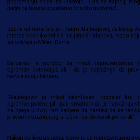
pripremanju ekipe za utakmicu i da na najbolji mog
način na terenu pokažemo ono što možemo".
Jedna od tema bio je i Kerim Alajbegović, za kojeg vl
interes nekoliko velikih italijanskih klubova, među koj
se izdvajaju Milan i Roma.
Barbarez je poručio da mladi reprezentativac 
ogroman potencijal, ali i da je najvažnije da pravi
razvija svoju karijeru.
"Alajbegović je mladi talentovani fudbaler koji 
ogroman potencijal. Ipak, smatram da je najvažnija st
za njega u ovoj fazi karijere da nastavi da se razvij
pravom okruženju, igra redovno i ide korak po korak".
Nakon velikog uspjeha, jasno je da reprezentaciju Bo