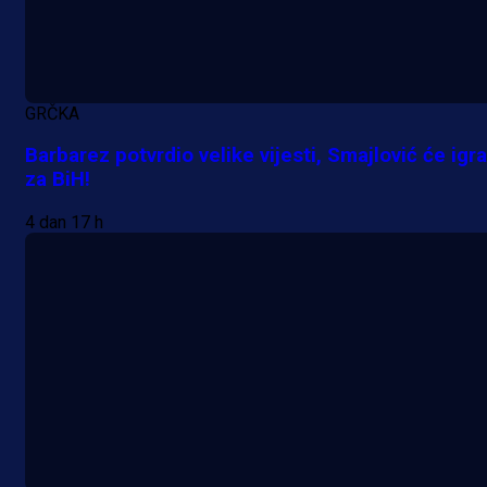
GRČKA
Barbarez potvrdio velike vijesti, Smajlović će igra
za BiH!
4 dan 17 h
A Selekcija
Samed Baždar predstavljen u
novom klubu, nosit će kultni broj
devet!