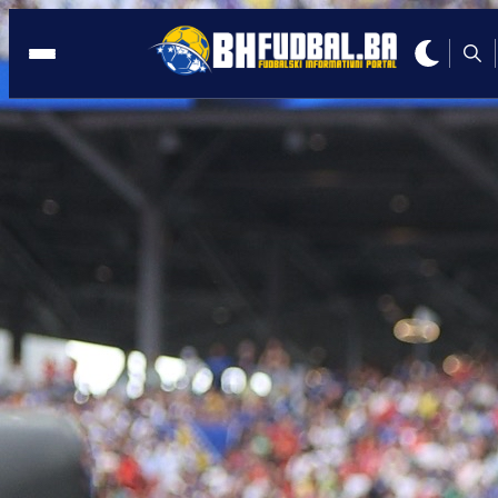
INTERVJU
22:23, 08.04.2026
Barbarez o Alajbegoviću: Ogroman
potencijal, ali mora strpljivo graditi
karijeru!