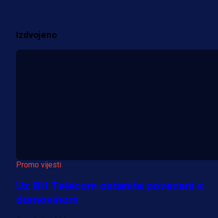
2 sedmica 20 h
Izdvojeno
Više vijesti
Promo vijesti
Uz BH Telecom ostanite povezani s
domovinom