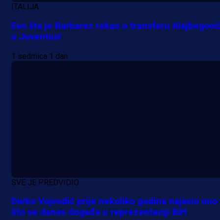
14 h 34 min
ITALIJA
Evo šta je Barbarez rekao o transferu Alajbegovi
A Selekcija
u Juventus!
Pogledajte gol: Tabaković zabio z
1 sedmica 1 dan
trijumf Salzburga u Evropskoj ligi!
18 h 21 min
SVE JE PREDVIDIO
Darko Vojvodić prije nekoliko godina najavio ono
što se danas događa u reprezentaciji BiH