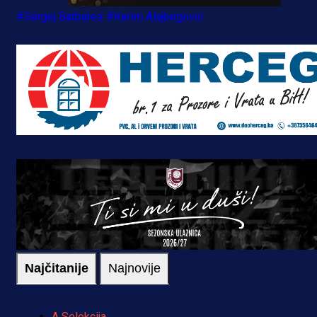
#Sergej Barbarez
#Kerim Alajbegović
Najčitanije
Najnovije
A Selekcija