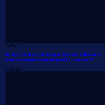
IZJAVA
Da li je selektor zadovoljan: Evo šta je Barbarez
rekao o transferu Alajbegovića u Juventus!
Premijer liga BiH
2 dan 17 h
Grbavica se prisjetila Izeta Nanića
Manijaci razvili posebnu parolu!
11 h 24 min