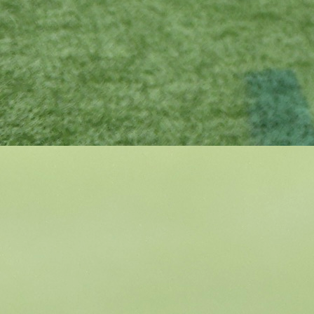
SELEKTOR
Selektor reprezentacije Bosne i Hercegovine Ser
Barbarez govorio je za italijanski Tuttomercato na
historijskog plasmana Zmajeva na Svjet
prvenstvo.
Bosna i Hercegovina je po drugi put u historiji izbor
plasman na Svjetsko prvenstvo, a prvi put kroz bar
koji je ranije često bio koban za našu selekciju.
Barbarez je tako postao tek drugi selektor koji je od
Zmajeve na Mundijal, nakon Safeta Sušića, a posebno
istakao značaj pobjede protiv Italije.