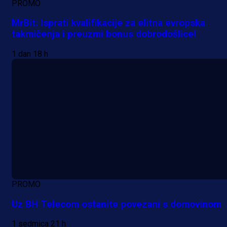
PROMO
MrBit: Isprati kvalifikacije za elitna evropska
takmičenja i preuzmi bonus dobrodošlice!
1 dan 18 h
PROMO
Uz BH Telecom ostanite povezani s domovinom
1 sedmica 21 h