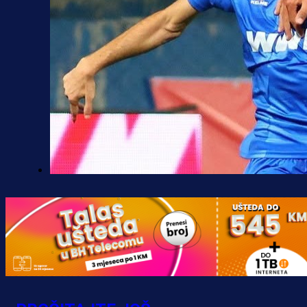
Premijer liga BiH
Željo uprkos svim problemima
krenuo pobjedom: Plavi slavili na
Grbavici!
10 h 36 min