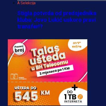
A Selekcija
Stigla potvrda od predsjednika
kluba: Jovo Lukić uskoro pravi
transfer!?
3 sedmica 5 dan
A Selekcija
Zmajevi dobili veliko pojačanje:
Fudbaler Olympiacosa želi obući
dres BiH!
3 sedmica 4 dan
Premijer liga BiH
Misimović priveden: SIPA ga tereti
za pranje novca, pretresaju
prostorije FK Borac!