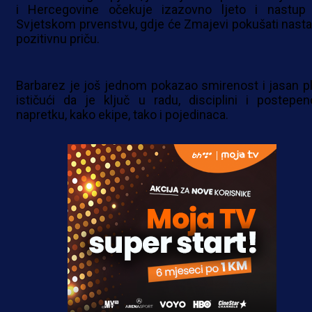
i Hercegovine očekuje izazovno ljeto i nastup
Svjetskom prvenstvu, gdje će Zmajevi pokušati nastav
pozitivnu priču.
Barbarez je još jednom pokazao smirenost i jasan pl
ističući da je ključ u radu, disciplini i postepe
napretku, kako ekipe, tako i pojedinaca.