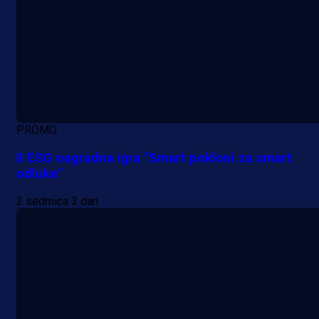
PROMO
II ESG nagradna igra "Smart pokloni za smart
odluke"
2 sedmica 3 dan