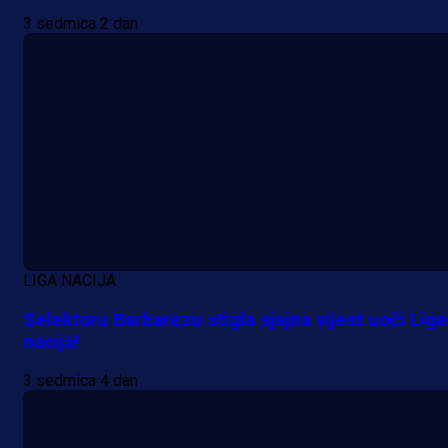
3 sedmica 2 dan
Promo vijesti
LIGA NACIJA
Počinje Premijer liga BiH: Pronađi
Selektoru Barbarezu stigla sjajna vijest uoči Lige
specijale i iskoristi jedinstvenu
nacija!
ponudu
3 sedmica 4 dan
20 h 27 min