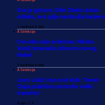
Sve je gotovo: Edin Džeko donio
odluku, evo gdje nastavlja karijeru
1 sedmica 6 dan
A Selekcija
Ovo niko nije očekivao: Nikola
Vasilj iznenadio izborom novog
kluba!
3 sedmica 6 dan
A Selekcija
Jovo Lukić ima novi klub: Trener
Cluja praktično potvrdio veliki
transfer!
4 dan 11 h