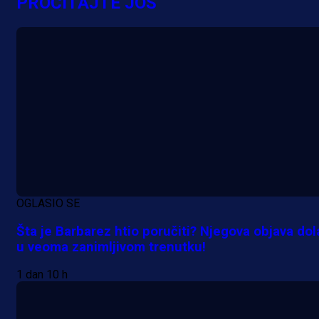
PROČITAJTE JOŠ
OGLASIO SE
Šta je Barbarez htio poručiti? Njegova objava dol
u veoma zanimljivom trenutku!
1 dan 10 h