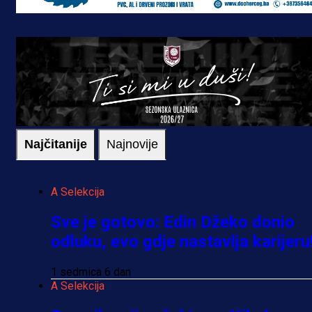
Najčitanije
Najnovije
A Selekcija
Sve je gotovo: Edin Džeko donio
odluku, evo gdje nastavlja karijeru
1 sedmica 6 dan
A Selekcija