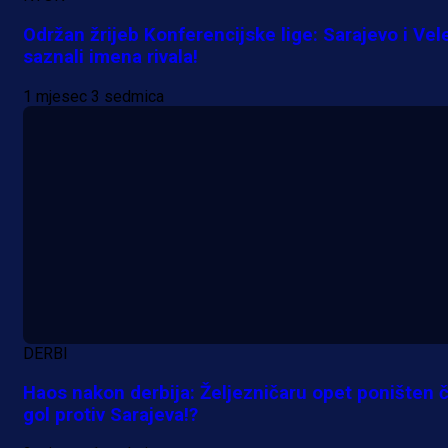
Održan žrijeb Konferencijske lige: Sarajevo i Vel
saznali imena rivala!
1 mjesec 3 sedmica
Promo vijesti
Počinje Premijer liga BiH: Pronađi
specijale i iskoristi jedinstvenu
ponudu
DERBI
1 dan 3 h
Haos nakon derbija: Željezničaru opet poništen č
Više vijesti
gol protiv Sarajeva!?