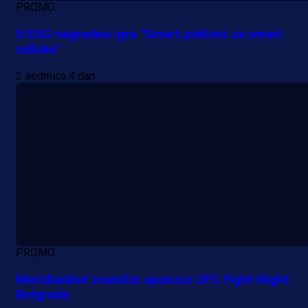
PROMO
II ESG nagradna igra "Smart pokloni za smart
odluke"
2 sedmica 4 dan
PROMO
Meridianbet zvanični sponzor UFC Fight Night
Belgrade