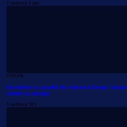
2 sedmica 3 dan
Premijer liga BiH
EVROPA
Grbavica se prisjetila Izeta Nanića
Manijaci razvili posebnu parolu!
Evo koliko su zaradili bh. klubovi u Evropi: Saraje
ostalo na začelju!
18 h 44 min
3 sedmica 18 h