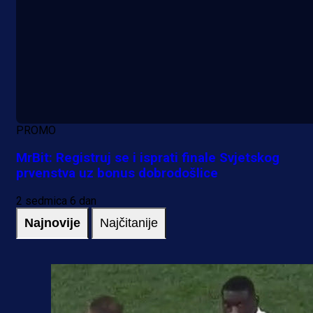
PROMO
MrBit: Registruj se i isprati finale Svjetskog
prvenstva uz bonus dobrodošlice
2 sedmica 6 dan
Najnovije
Najčitanije