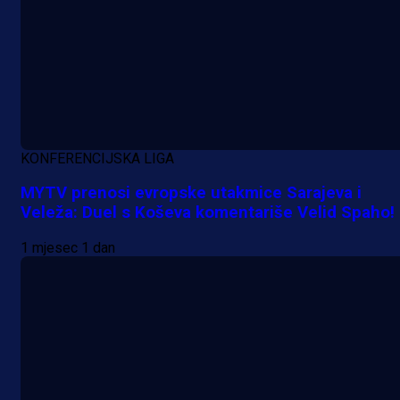
KONFERENCIJSKA LIGA
MYTV prenosi evropske utakmice Sarajeva i
Veleža: Duel s Koševa komentariše Velid Spaho!
1 mjesec 1 dan
A Selekcija
Samed Baždar predstavljen u
novom klubu, nosit će kultni broj
devet!
21 h 54 min