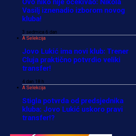
Ovo niko nije očekivao: Nikola
Vasilj iznenadio izborom novog
kluba!
3 sedmica 6 dan
A Selekcija
Jovo Lukić ima novi klub: Trener
Cluja praktično potvrdio veliki
transfer!
4 dan 18 h
A Selekcija
Stigla potvrda od predsjednika
kluba: Jovo Lukić uskoro pravi
transfer!?
3 sedmica 5 dan