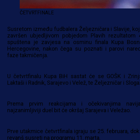
ČETVRTFINALE
Susretom između fudbalera Željezničara i Slavije, koji
završen ubjedljivom pobjedom Plavih rezultatom 4
spuštena je zavjesa na osminu finala Kupa Bosn
Hercegovine, nakon čega su poznati i parovi nare
faze takmičenja.
U četvrtfinalu Kupa BiH sastat će se GOŠK i Zrinjs
Laktaši i Radnik, Sarajevo i Velež, te Željezničar i Sloga
Prema prvim reakcijama i očekivanjima navija
najzanimljiviji duel bit će okršaj Sarajeva i Veležao.
Prve utakmice četvrtfinala igraju se 25. februara, dok
revanš susreti na programu 11. marta.