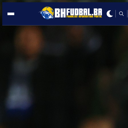
KUP BIH
20:27, 12.02.2026
Poznati svi parovi četvrtfinala Kupa
Bosne i Hercegovine!
Autor:
Redakcija