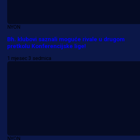
A Selekcija
Pogledajte gol: Tabaković zabio z
NYON
trijumf Salzburga u Evropskoj ligi!
Bh. klubovi saznali moguće rivale u drugom
pretkolu Konferencijske lige!
1 dan 1 h
1 mjesec 3 sedmica
NYON