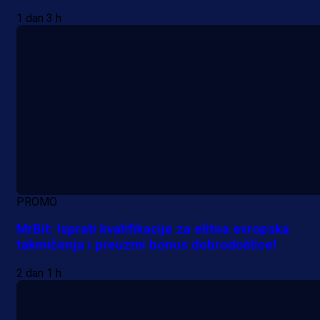
1 dan 3 h
PROMO
MrBit: Isprati kvalifikacije za elitna evropska
takmičenja i preuzmi bonus dobrodošlice!
2 dan 1 h