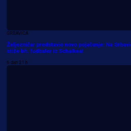
GRBAVICA
Željezničar predstavio novo pojačanje: Na Grbav
stiže bh. fudbaler iz Schalkea!
6 dan 21 h
Premijer liga BiH
Željo uprkos svim problemima
krenuo pobjedom: Plavi slavili na
Grbavici!
17 h 56 min