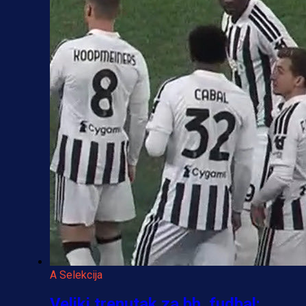
A Selekcija
Veliki trenutak za bh. fudbal: