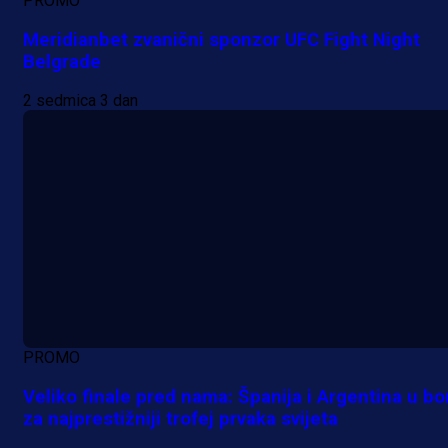
PROMO
Meridianbet zvanični sponzor UFC Fight Night
Belgrade
2 sedmica 3 dan
PROMO
Veliko finale pred nama: Španija i Argentina u bo
za najprestižniji trofej prvaka svijeta