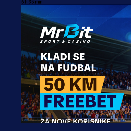
6 h 35 min