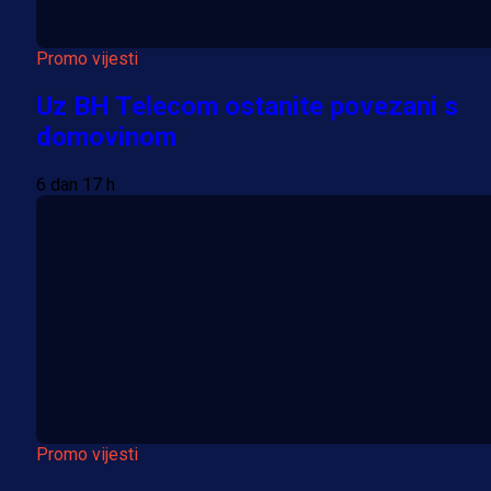
Promo vijesti
Uz BH Telecom ostanite povezani s
domovinom
6 dan 17 h
Promo vijesti