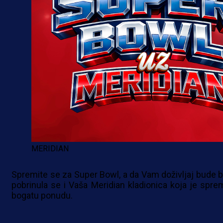
MERIDIAN
Spremite se za Super Bowl, a da Vam doživljaj bude bo
pobrinula se i Vaša Meridian kladionica koja je sprem
bogatu ponudu.