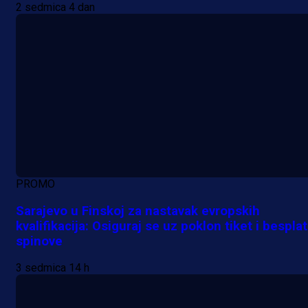
2 sedmica 4 dan
PROMO
Sarajevo u Finskoj za nastavak evropskih
kvalifikacija: Osiguraj se uz poklon tiket i bespla
spinove
3 sedmica 14 h