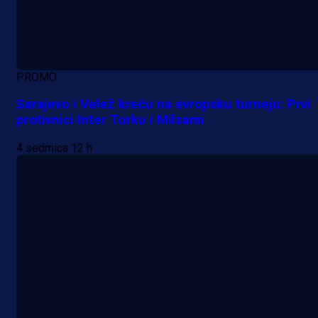
PROMO
Sarajevo i Velež kreću na evropsku turneju: Prvi
protivnici Inter Turku i Milsami
4 sedmica 12 h
A Selekcija