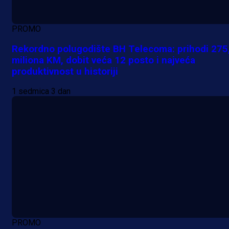
PROMO
Rekordno polugodište BH Telecoma: prihodi 275
miliona KM, dobit veća 12 posto i najveća
produktivnost u historiji
1 sedmica 3 dan
PROMO