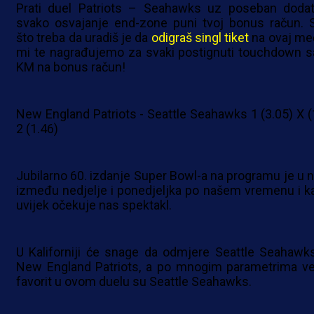
Prati duel Patriots – Seahawks uz poseban dodat
svako osvajanje end-zone puni tvoj bonus račun. 
što treba da uradiš je da
odigraš singl tiket
na ovaj meč
mi te nagrađujemo za svaki postignuti touchdown s
KM na bonus račun!
New England Patriots - Seattle Seahawks 1 (3.05) X (
2 (1.46)
Jubilarno 60. izdanje Super Bowl-a na programu je u n
između nedjelje i ponedjeljka po našem vremenu i ka
uvijek očekuje nas spektakl.
U Kaliforniji će snage da odmjere Seattle Seahawk
New England Patriots, a po mnogim parametrima vel
favorit u ovom duelu su Seattle Seahawks.