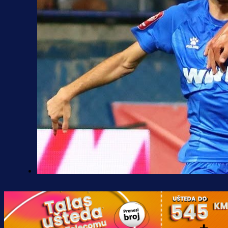
Premijer liga BiH
Željo uprkos svim problemima
krenuo pobjedom: Plavi slavili na