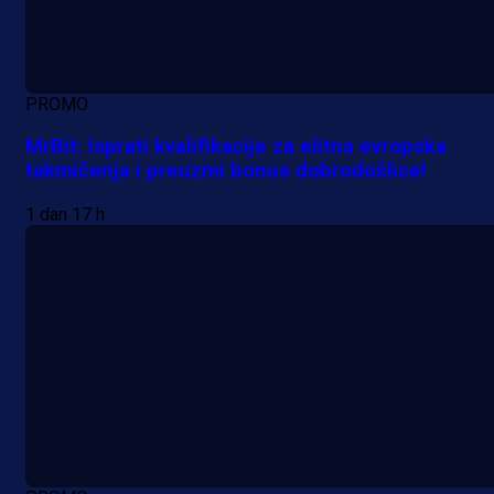
PROMO
MrBit: Isprati kvalifikacije za elitna evropska
takmičenja i preuzmi bonus dobrodošlice!
1 dan 17 h