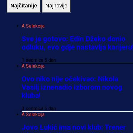
Najčitanije
Najnovije
A Selekcija
Sve je gotovo: Edin Džeko donio
odluku, evo gdje nastavlja karijeru
1 sedmica 5 dan
A Selekcija
Ovo niko nije očekivao: Nikola
Vasilj iznenadio izborom novog
kluba!
3 sedmica 6 dan
A Selekcija
Jovo Lukić ima novi klub: Trener