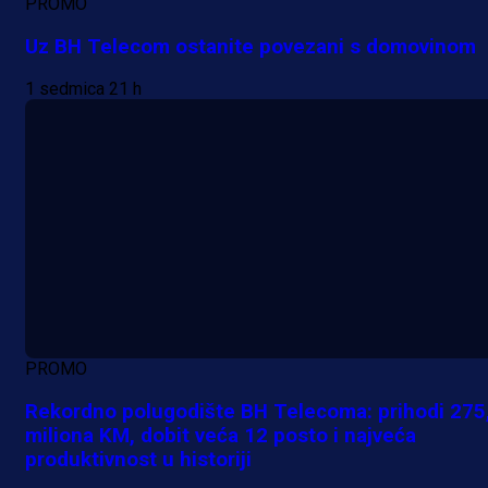
PROMO
Uz BH Telecom ostanite povezani s domovinom
1 sedmica 21 h
PROMO
Rekordno polugodište BH Telecoma: prihodi 275
miliona KM, dobit veća 12 posto i najveća
produktivnost u historiji