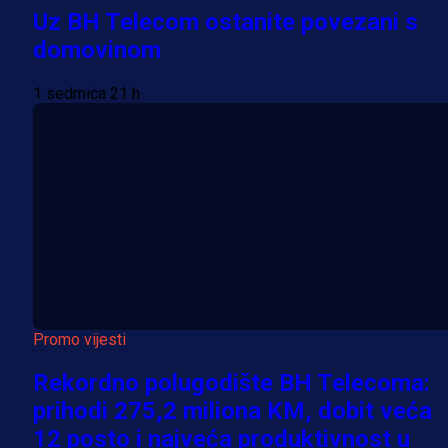
Uz BH Telecom ostanite povezani s
domovinom
1 sedmica 21 h
Promo vijesti
Rekordno polugodište BH Telecoma:
prihodi 275,2 miliona KM, dobit veća
12 posto i najveća produktivnost u