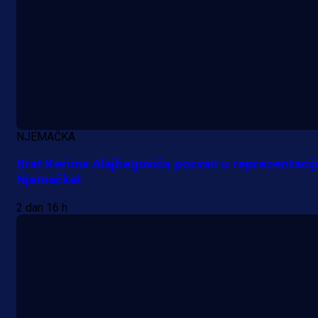
11 h 2 min
NJEMAČKA
Brat Kerima Alajbegovića pozvan u reprezentacij
Njemačke!
2 dan 16 h
A Selekcija
Samed Baždar predstavljen u