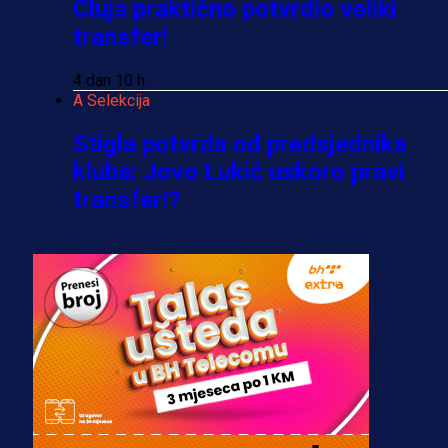
Cluja praktično potvrdio veliki
transfer!
4 dan 10 h
A Selekcija
Stigla potvrda od predsjednika
kluba: Jovo Lukić uskoro pravi
transfer!?
3 sedmica 5 dan
A Selekcija
Zmajevi dobili veliko pojačanje:
Fudbaler Olympiacosa želi obući
dres BiH!
3 sedmica 4 dan
Premijer liga BiH