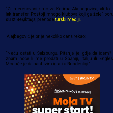
“Zainteresovani smo za Kerima Alajbegovića, ali to n
lak transfer. Postoji mnogo klubova koji ga žele” poruč
su iz Beşiktaşa, prenose
turski mediji.
Alajbegović je prije nekoliko dana rekao:
“Neću ostati u Salzburgu. Pitanje je, gdje da idem?
znam hoće li me prodati u Španiji, Italiju ili Engles
Moguće je da nastavim igrati u Bundesligi.”