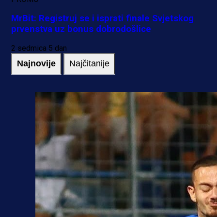
MrBit: Registruj se i isprati finale Svjetskog
prvenstva uz bonus dobrodošlice
2 sedmica 5 dan
Najnovije
Najčitanije