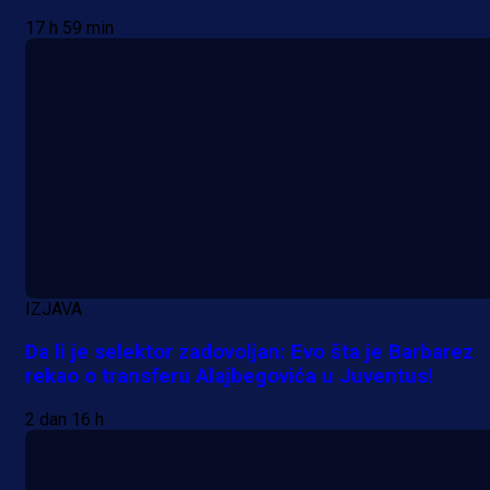
17 h 59 min
IZJAVA
Da li je selektor zadovoljan: Evo šta je Barbarez
rekao o transferu Alajbegovića u Juventus!
Premijer liga BiH
2 dan 16 h
Grbavica se prisjetila Izeta Nanića
Manijaci razvili posebnu parolu!