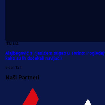
ITALIJA
Alajbegović s Pjanićem stigao u Torino: Pogledaj
kako su ih dočekali navijači!
6 dan 12 h
Naši Partneri