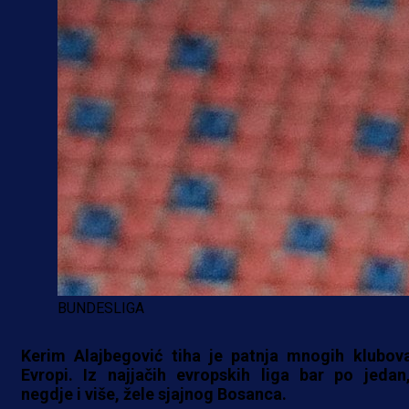
BUNDESLIGA
Kerim Alajbegović tiha je patnja mnogih klubov
Evropi. Iz najjačih evropskih liga bar po jedan
negdje i više, žele sjajnog Bosanca.