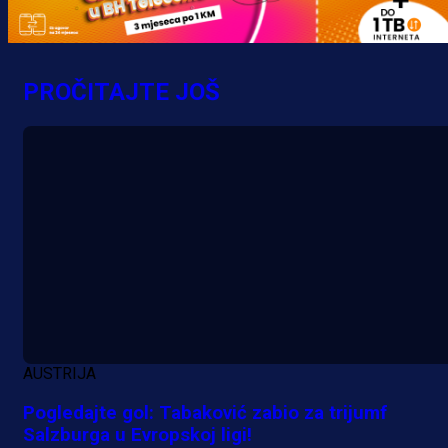
Grbavici!
10 h 14 min
PROČITAJTE JOŠ
AUSTRIJA
Pogledajte gol: Tabaković zabio za trijumf
Salzburga u Evropskoj ligi!