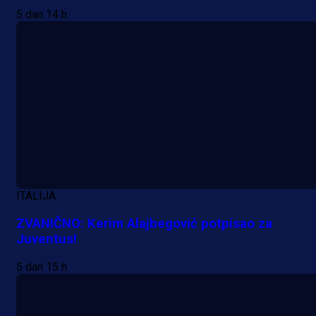
5 dan 14 h
20 h 5 min
A Selekcija
Šta je Barbarez htio poručiti?
Njegova objava dolazi u veoma
zanimljivom trenutku!
1 dan 10 h
Više vijesti
ITALIJA
ZVANIČNO: Kerim Alajbegović potpisao za
Juventus!
5 dan 15 h