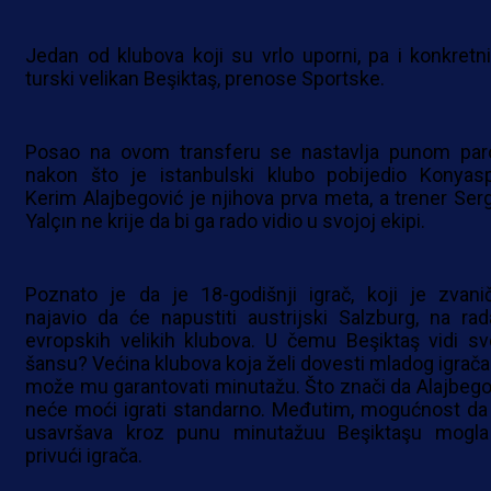
Jedan od klubova koji su vrlo uporni, pa i konkretni
turski velikan Beşiktaş, prenose Sportske.
Posao na ovom transferu se nastavlja punom pa
nakon što je istanbulski klubo pobijedio Konyasp
Kerim Alajbegović je njihova prva meta, a trener Ser
Yalçın ne krije da bi ga rado vidio u svojoj ekipi.
Poznato je da je 18-godišnji igrač, koji je zvani
najavio da će napustiti austrijski Salzburg, na rad
evropskih velikih klubova. U čemu Beşiktaş vidi sv
šansu? Većina klubova koja želi dovesti mladog igrača
može mu garantovati minutažu. Što znači da Alajbego
neće moći igrati standarno. Međutim, mogućnost da
usavršava kroz punu minutažuu Beşiktaşu mogla
privući igrača.