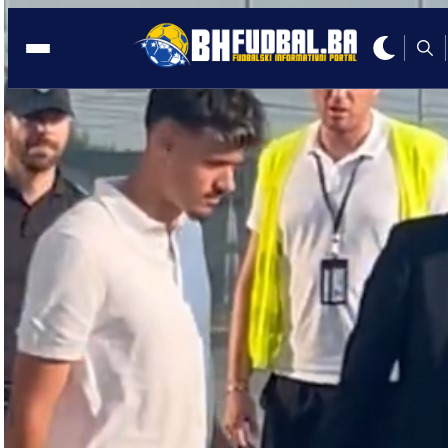
AUSTRIJA
14:54, 04.02.2026
Velikan zagrizao za Alajbegovića: Nud
mu ono što drugi klubovi ne mogu!
Autor:
Redakcija