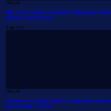
ITALIJA
Nije imao vremena za predah: Alajbegović odma
putuje s Juventusom!
5 dan 11 h
Promo vijesti
ITALIJA
Počinje Premijer liga BiH: Pronađi
Kamere sve snimile: Ovako je Alajbegović proveo
specijale i iskoristi jedinstvenu
prva 24 sata u Torinu!
ponudu