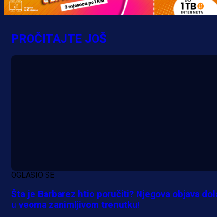
MrBit: Isprati kvalifikacije za elitn
evropska takmičenja i preuzmi
PROČITAJTE JOŠ
bonus dobrodošlice!
14 h 3 min
OGLASIO SE
Šta je Barbarez htio poručiti? Njegova objava dol
u veoma zanimljivom trenutku!