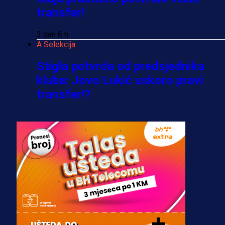
transfer!
3 dan 6 h
A Selekcija
Stigla potvrda od predsjednika
kluba: Jovo Lukić uskoro pravi
transfer!?
3 sedmica 4 dan
A Selekcija
Zmajevi dobili veliko pojačanje:
Fudbaler Olympiacosa želi obući
dres BiH!
3 sedmica 3 dan
Premijer liga BiH