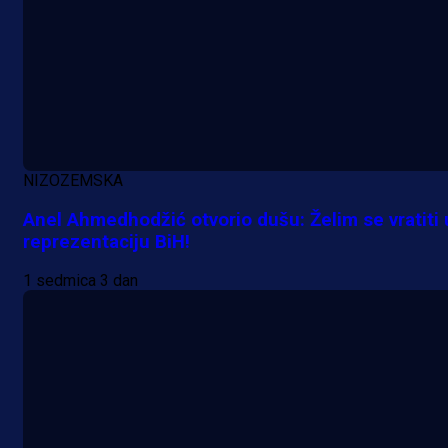
NIZOZEMSKA
Anel Ahmedhodžić otvorio dušu: Želim se vratiti 
reprezentaciju BiH!
1 sedmica 3 dan
A Selekcija
Lukić seli u Bundesligu? Dva