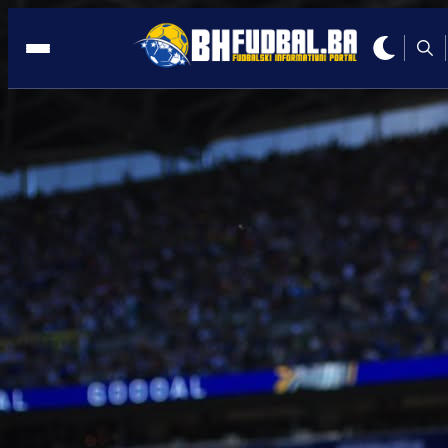
ZENICA
10:40, 13.11.2025
Hoće li se nastaviti tradicija: Rumunija
nikad nije slavila na Bilinom polju!
Autor:
Redakcija