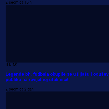
2 sedmica 15 h
1 dan 12 h
ILIJAŠ
Legende bh. fudbala okupile se u Ilijašu i odušev
publiku na revijalnoj utakmici!
2 sedmica 2 dan