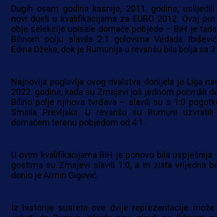
Dugih osam godina kasnije, 2011. godine, uslijedili
novi dueli u kvalifikacijama za EURO 2012. Ovaj put
obje selekcije upisale domaće pobjede – BiH je tada
Bilinom polju slavila 2:1 golovima Vedada Ibišević
Edina Džeke, dok je Rumunija u revanšu bila bolja sa 3:
Najnovija poglavlja ovog rivalstva donijela je Liga nac
2022. godine, kada su Zmajevi još jednom potvrdili da
Bilino polje njihova tvrđava – slavili su s 1:0 pogot
Smaila Prevljaka. U revanšu su Rumuni uzvratili
domaćem terenu pobjedom od 4:1.
U ovim kvalifikacijama BiH je ponovo bila uspješnija 
gostima su Zmajevi slavili 1:0, a tri zlata vrijedna b
donio je Armin Gigović.
Iz historije susreta ove dvije reprezentacije može