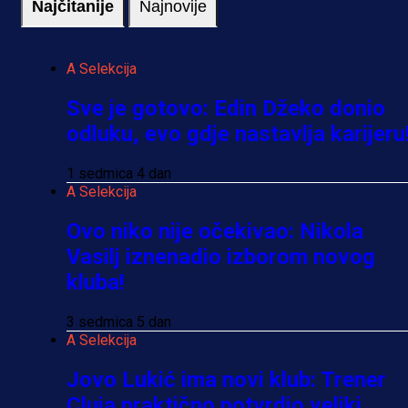
Najčitanije
Najnovije
A Selekcija
Sve je gotovo: Edin Džeko donio
odluku, evo gdje nastavlja karijeru
1 sedmica 4 dan
A Selekcija
Ovo niko nije očekivao: Nikola
Vasilj iznenadio izborom novog
kluba!
3 sedmica 5 dan
A Selekcija
Jovo Lukić ima novi klub: Trener
Cluja praktično potvrdio veliki