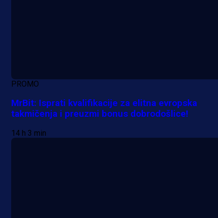
PROMO
MrBit: Isprati kvalifikacije za elitna evropska
takmičenja i preuzmi bonus dobrodošlice!
14 h 3 min