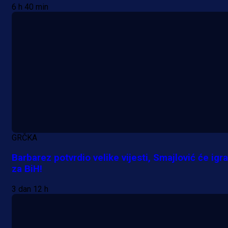
6 h 40 min
GRČKA
Barbarez potvrdio velike vijesti, Smajlović će igra
za BiH!
3 dan 12 h