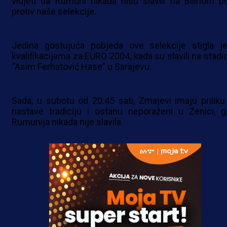
vidjeti da Rumuni nikada nisu slavili na Bilinom po
protiv naše selekcije.
Jedina gostujuća pobjeda ove selekcije stigla j
kvalifikacijama za EURO 2004, kada su slavili na stadi
“Asim Ferhatović Hase” u Sarajevu.
Sada, u subotu od 20:45 sati, Zmajevi imaju priliku
nastave tradiciju i ostanu neporaženi u Zenici, g
Rumunija nikada nije slavila.