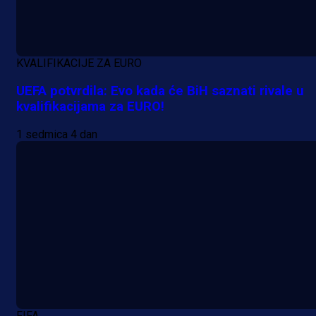
njemačka kluba krenula po bh.
reprezentativca!
1 dan 12 h
KVALIFIKACIJE ZA EURO
UEFA potvrdila: Evo kada će BiH saznati rivale u
kvalifikacijama za EURO!
1 sedmica 4 dan
FIFA