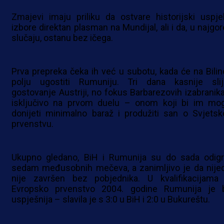
Zmajevi imaju priliku da ostvare historijski uspje
izbore direktan plasman na Mundijal, ali i da, u najgo
slučaju, ostanu bez ičega.
Prva prepreka čeka ih već u subotu, kada će na Bili
polju ugostiti Rumuniju. Tri dana kasnije slij
gostovanje Austriji, no fokus Barbarezovih izabranika
isključivo na prvom duelu – onom koji bi im mo
donijeti minimalno baraž i produžiti san o Svjets
prvenstvu.
Ukupno gledano, BiH i Rumunija su do sada odigr
sedam međusobnih mečeva, a zanimljivo je da nije
nije završen bez pobjednika. U kvalifikacijama
Evropsko prvenstvo 2004. godine Rumunija je b
uspješnija – slavila je s 3:0 u BiH i 2:0 u Bukureštu.