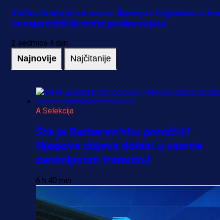
Veliko finale pred nama: Španija i Argentina u bo
za najprestižniji trofej prvaka svijeta
2 sedmica 4 dan
Najnovije
Najčitanije
A Selekcija
Šta je Barbarez htio poručiti?
Njegova objava dolazi u veoma
zanimljivom trenutku!
6 h 40 min