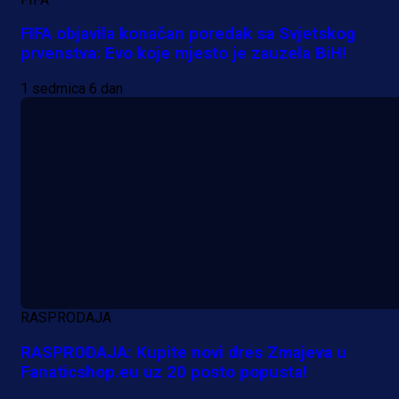
FIFA objavila konačan poredak sa Svjetskog
prvenstva: Evo koje mjesto je zauzela BiH!
1 sedmica 6 dan
A Selekcija
RASPRODAJA
Da li je selektor zadovoljan: Evo š
RASPRODAJA: Kupite novi dres Zmajeva u
je Barbarez rekao o transferu
Fanaticshop.eu uz 20 posto popusta!
Alajbegovića u Juventus!