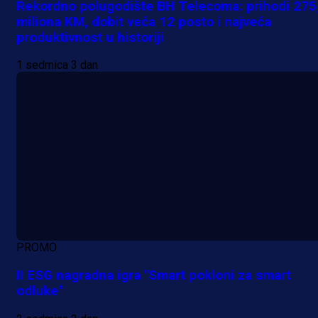
Rekordno polugodište BH Telecoma: prihodi 275
miliona KM, dobit veća 12 posto i najveća
produktivnost u historiji
1 sedmica 3 dan
PROMO
II ESG nagradna igra "Smart pokloni za smart
odluke"