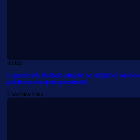
A Selekcija
Alajbegović debitovao za Juventu
Kako je ocijenjen nastup
ILIJAŠ
reprezentativca BiH?
Legende bh. fudbala okupile se u Ilijašu i odušev
publiku na revijalnoj utakmici!
1 h 11 min
2 sedmica 4 dan