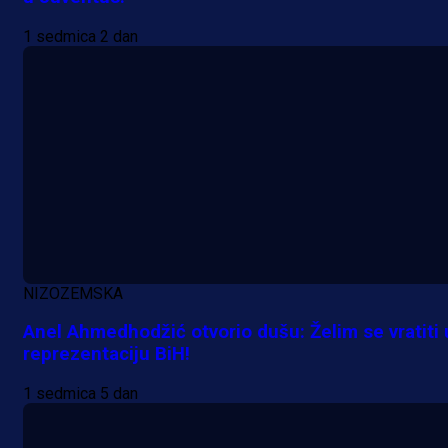
1 sedmica 2 dan
NIZOZEMSKA
Anel Ahmedhodžić otvorio dušu: Želim se vratiti 
reprezentaciju BiH!
1 sedmica 5 dan