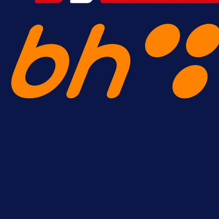
Premijer liga BiH
Željo uprkos svim problemima
krenuo pobjedom: Plavi slavili na
Grbavici!
22 h 25 min