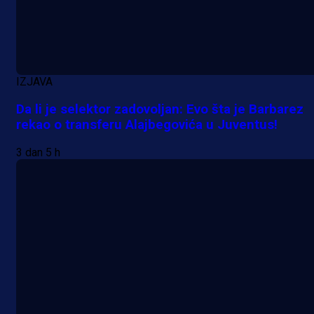
IZJAVA
Da li je selektor zadovoljan: Evo šta je Barbarez
rekao o transferu Alajbegovića u Juventus!
3 dan 5 h