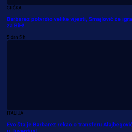
GRČKA
Barbarez potvrdio velike vijesti, Smajlović će igra
A Selekcija
za BiH!
Muharemović se ozbiljno nameće 
5 dan 5 h
Leedsu: Nova dobra partija bh.
reprezentativca!
56 min 48 sekunda
ITALIJA
Evo šta je Barbarez rekao o transferu Alajbegovi
u Juventus!