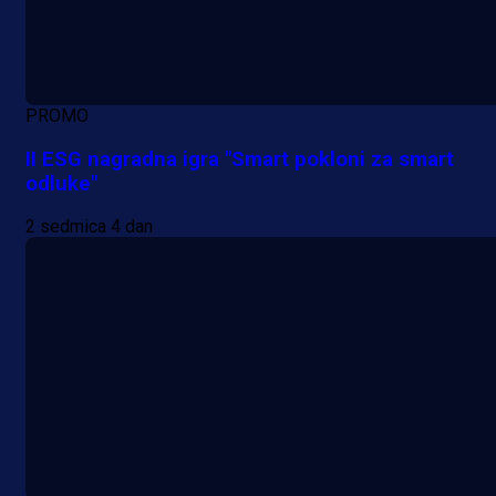
PROMO
II ESG nagradna igra "Smart pokloni za smart
odluke"
2 sedmica 4 dan