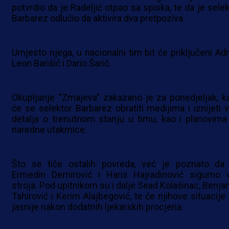
potvrdio da je Radeljić otpao sa spiska, te da je selek
Barbarez odlučio da aktivira dva pretpoziva.
Umjesto njega, u nacionalni tim bit će priključeni Adr
Leon Barišić i Dario Šarić.
Okupljanje “Zmajeva” zakazano je za ponedjeljak, k
će se selektor Barbarez obratiti medijima i iznijeti v
detalja o trenutnom stanju u timu, kao i planovima
naredne utakmice.
Što se tiče ostalih povreda, već je poznato da
Ermedin Demirović i Haris Hajradinović sigurno 
stroja. Pod upitnikom su i dalje Sead Kolašinac, Benja
Tahirović i Kerim Alajbegović, te će njihove situacije 
jasnije nakon dodatnih ljekarskih procjena.