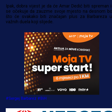
Ipak, dobra vijest je da će Amar Dedić biti spreman i
se očekuje da zauzme svoje mjesto na desnom bo
što će svakako biti značajan plus za Barbareza u
važnih duela koji slijede.
#Sergej Barbarez
#BiH