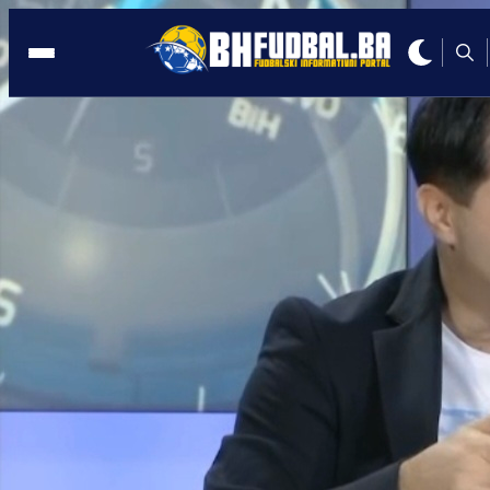
POVREDA
11:38, 08.11.2025
Barbarez ostao bez važnog igrača:
Odmah reagovao i pozvao dvojicu novi
Autor:
Redakcija