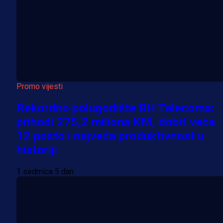
Promo vijesti
Rekordno polugodište BH Telecoma:
prihodi 275,2 miliona KM, dobit veća
12 posto i najveća produktivnost u
historiji
1 sedmica 5 dan