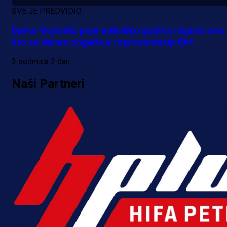
SVE JE PREDVIDIO
Darko Vojvodić prije nekoliko godina najavio ono
što se danas događa u reprezentaciji BiH
3 sedmica 2 dan
Naši Partneri