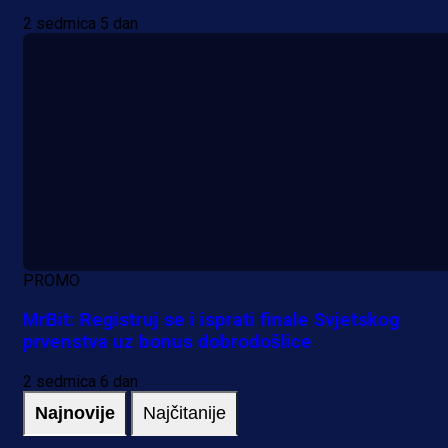
2 sedmica 5 dan
PROMO
MrBit: Registruj se i isprati finale Svjetskog
prvenstva uz bonus dobrodošlice
2 sedmica 6 dan
Najnovije
Najčitanije