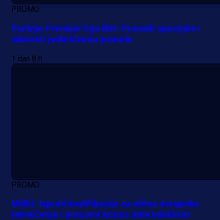
PROMO
Počinje Premijer liga BiH: Pronađi specijale i
iskoristi jedinstvenu ponudu
1 dan 8 h
PROMO
MrBit: Isprati kvalifikacije za elitna evropska
takmičenja i preuzmi bonus dobrodošlice!