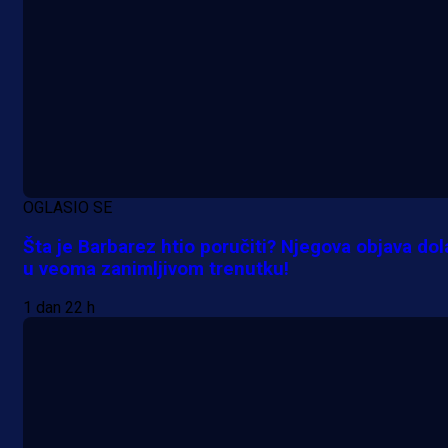
OGLASIO SE
Šta je Barbarez htio poručiti? Njegova objava dol
u veoma zanimljivom trenutku!
1 dan 22 h