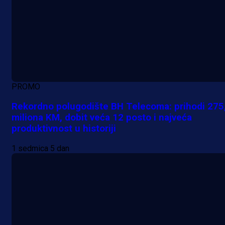
PROMO
Rekordno polugodište BH Telecoma: prihodi 275
miliona KM, dobit veća 12 posto i najveća
produktivnost u historiji
1 sedmica 5 dan