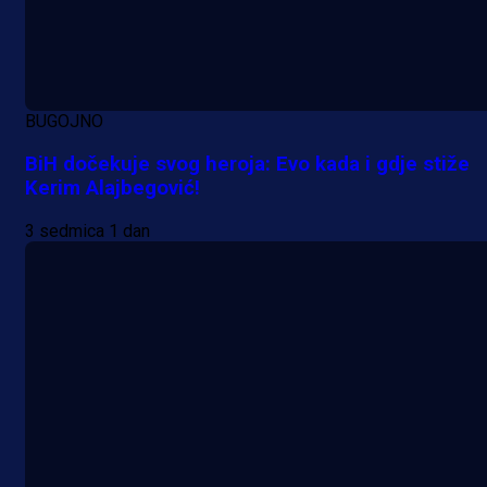
BUGOJNO
BiH dočekuje svog heroja: Evo kada i gdje stiže
Kerim Alajbegović!
3 sedmica 1 dan
A Selekcija
Veliki trenutak za bh. fudbal:
Alajbegović debitovao za Juventu
5 h 28 min