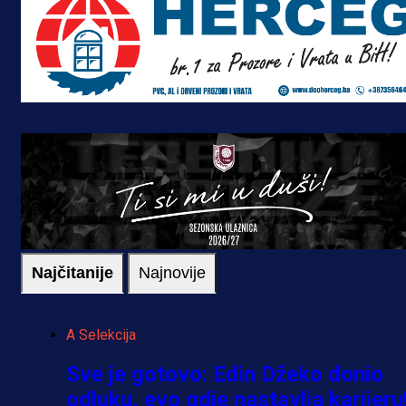
Najčitanije
Najnovije
A Selekcija
Sve je gotovo: Edin Džeko donio
odluku, evo gdje nastavlja karijeru