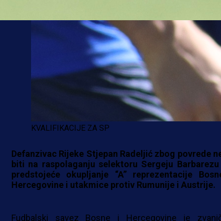
KVALIFIKACIJE ZA SP
Defanzivac Rijeke Stjepan Radeljić zbog povrede n
biti na raspolaganju selektoru Sergeju Barbarezu
predstojeće okupljanje “A” reprezentacije Bosn
Hercegovine i utakmice protiv Rumunije i Austrije.
Fudbalski savez Bosne i Hercegovine je zvani