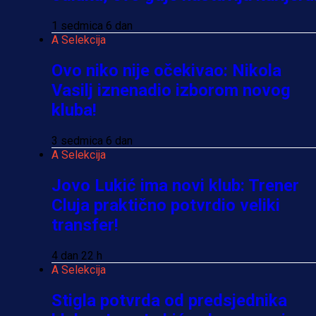
1 sedmica 6 dan
A Selekcija
Ovo niko nije očekivao: Nikola
Vasilj iznenadio izborom novog
kluba!
3 sedmica 6 dan
A Selekcija
Jovo Lukić ima novi klub: Trener
Cluja praktično potvrdio veliki
transfer!
4 dan 22 h
A Selekcija
Stigla potvrda od predsjednika