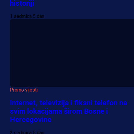
historiji
1 sedmica 5 dan
Promo vijesti
Internet, televizija i fiksni telefon na
svim lokacijama širom Bosne i
Hercegovine
2 sedmica 5 dan