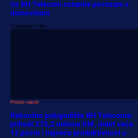
Uz BH Telecom ostanite povezani s
domovinom
1 sedmica 1 dan
Promo vijesti
Rekordno polugodište BH Telecoma:
prihodi 275,2 miliona KM, dobit veća
12 posto i najveća produktivnost u