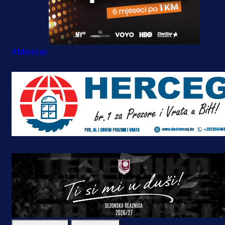
#Meridian