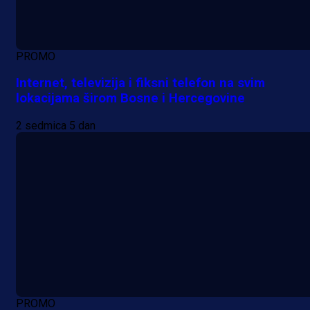
PROMO
Internet, televizija i fiksni telefon na svim
lokacijama širom Bosne i Hercegovine
2 sedmica 5 dan
PROMO