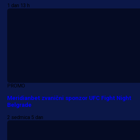
1 dan 13 h
PROMO
Meridianbet zvanični sponzor UFC Fight Night
Belgrade
2 sedmica 5 dan