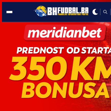
PROMO
15:00, 03.11.2025
MERIDIAN DOBRODOŠLICA: Tri bonus
da osjetiš razliku!
Autor:
Sponzorirano