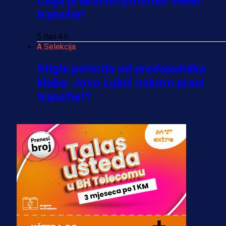
Cluja praktično potvrdio veliki
transfer!
5 dan 4 h
A Selekcija
Stigla potvrda od predsjednika
kluba: Jovo Lukić uskoro pravi
transfer!?
3 sedmica 6 dan
A Selekcija
Zmajevi dobili veliko pojačanje:
Fudbaler Olympiacosa želi obući
dres BiH!
3 sedmica 5 dan
Premijer liga BiH