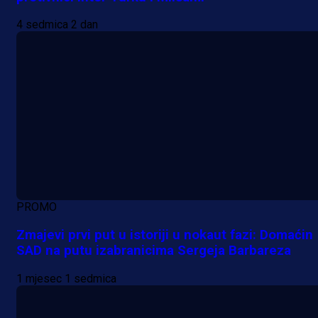
4 sedmica 2 dan
PROMO
Zmajevi prvi put u istoriji u nokaut fazi: Domaćin
SAD na putu izabranicima Sergeja Barbareza
1 mjesec 1 sedmica