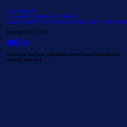
NASLOVNICA
O NAMA
OGLAŠAVANJE
KONTAKT
USLOVI KORIŠTENJA
POLITIKA PRIVATNOSTI
IMPRESSU
Copyright 2011-2026
Sva prava zadržana. Zabranjeno preuzimanje sadržaja bez
dozvole izdavača.
A Selekcija
Sjajna završnica bivšeg Zmaja:
Pogledajte gol Kenana Kodre prot