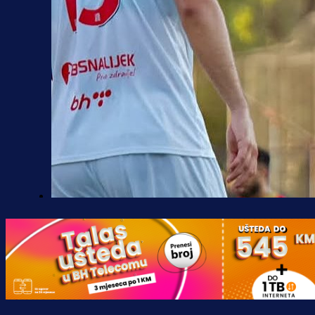
Premijer liga BiH
Borac do pobjede, ali scene iz
Banje Luke zgrozile javnost: Preki
zbog skandiranja Ratku Mladiću!
17 h 15 min