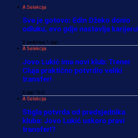
A Selekcija
Sve je gotovo: Edin Džeko donio
odluku, evo gdje nastavlja karijeru
2 sedmica 1 dan
A Selekcija
Jovo Lukić ima novi klub: Trener
Cluja praktično potvrdio veliki
transfer!
6 dan 16 h
A Selekcija
Stigla potvrda od predsjednika
kluba: Jovo Lukić uskoro pravi
transfer!?