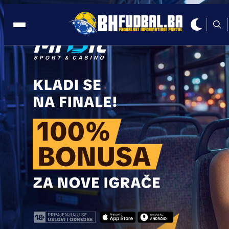
MLADI TALENAT
20:08, 02.11.2025
Željezničar rađa novu zvijezdu: Sin
Meme Haljevca briljira u pionirskoj
kategoriji