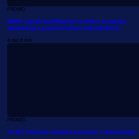
PROMO
MrBit: Isprati kvalifikacije za elitna evropska
takmičenja i preuzmi bonus dobrodošlice!
4 dan 8 min
PROMO
Uz BH Telecom ostanite povezani s domovinom