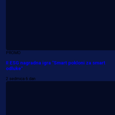
PROMO
II ESG nagradna igra "Smart pokloni za smart
odluke"
2 sedmica 6 dan