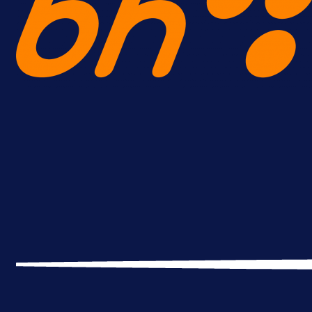
A Selekcija