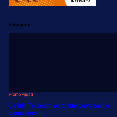
prvenstva!
3 sedmica 3 dan
Izdvojeno
Više vijesti
Promo vijesti
Uz BH Telecom ostanite povezani s
domovinom