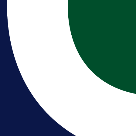
Premijer liga BiH
Bez pobjednika u Mostaru:
Sarajevo kiksalo na startu
prvenstva!
1 dan 15 h