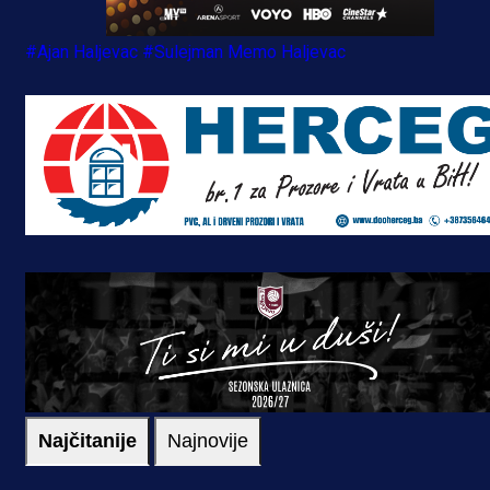
#Ajan Haljevac
#Sulejman Memo Haljevac
Najčitanije
Najnovije