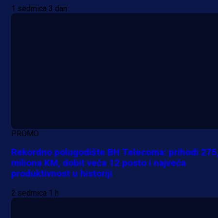
1 sedmica 3 dan
PROMO
Rekordno polugodište BH Telecoma: prihodi 275
miliona KM, dobit veća 12 posto i najveća
produktivnost u historiji
2 sedmica 1 h