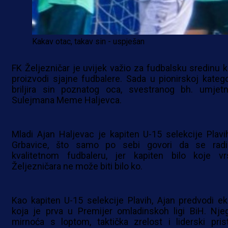
Kakav otac, takav sin - uspješan
FK Željezničar je uvijek važio za fudbalsku sredinu k
proizvodi sjajne fudbalere. Sada u pionirskoj kategor
briljira sin poznatog oca, svestranog bh. umjetn
Sulejmana Meme Haljevca.
Mladi Ajan Haljevac je kapiten U-15 selekcije Plavi
Grbavice, što samo po sebi govori da se rad
kvalitetnom fudbaleru, jer kapiten bilo koje vr
Željezničara ne može biti bilo ko.
Kao kapiten U-15 selekcije Plavih, Ajan predvodi ek
koja je prva u Premijer omladinskoh ligi BiH. Nje
mirnoća s loptom, taktička zrelost i liderski pris