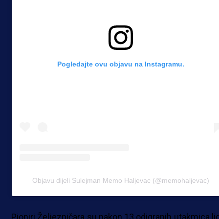
Pogledajte ovu objavu na Instagramu.
Objavu dijeli Sulejman Memo Haljevac (@memohaljevac)
Pioniri Željezničara su nakon 13 odigranih utakmica lid