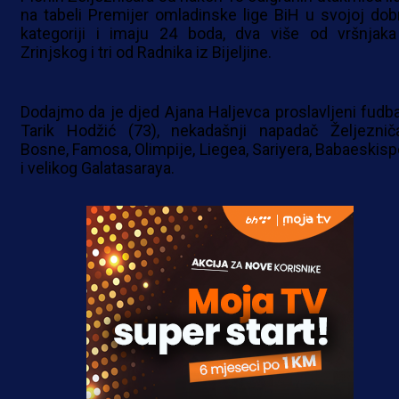
na tabeli Premijer omladinske lige BiH u svojoj dob
kategoriji i imaju 24 boda, dva više od vršnjaka
Zrinjskog i tri od Radnika iz Bijeljine.
Dodajmo da je djed Ajana Haljevca proslavljeni fudba
Tarik Hodžić (73), nekadašnji napadač Željezniča
Bosne, Famosa, Olimpije, Liegea, Sariyera, Babaeskisp
i velikog Galatasaraya.