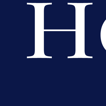
Potencijalni reprezentativac BiH
pred velikim transferom: Ide kod
Demirovića u Stuttgart!
1 dan 15 min