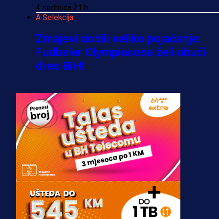
4 sedmica 21 h
A Selekcija
Zmajevi dobili veliko pojačanje:
Fudbaler Olympiacosa želi obući
dres BiH!
3 sedmica 6 dan
Premijer liga BiH
Misimović priveden: SIPA ga tereti
za pranje novca, pretresaju
prostorije FK Borac!
2 sedmica 3 dan
Reprezentacije
Bio je uhapšen s Tijanom Ajfon u
BiH, a sada sudi finale Svjetskog