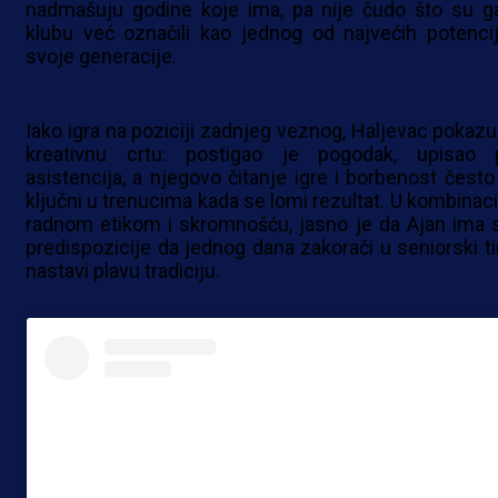
nadmašuju godine koje ima, pa nije čudo što su g
klubu već označili kao jednog od najvećih potencij
svoje generacije.
Iako igra na poziciji zadnjeg veznog, Haljevac pokazuj
kreativnu crtu: postigao je pogodak, upisao 
asistencija, a njegovo čitanje igre i borbenost često
ključni u trenucima kada se lomi rezultat. U kombinacij
radnom etikom i skromnošću, jasno je da Ajan ima 
predispozicije da jednog dana zakorači u seniorski ti
nastavi plavu tradiciju.