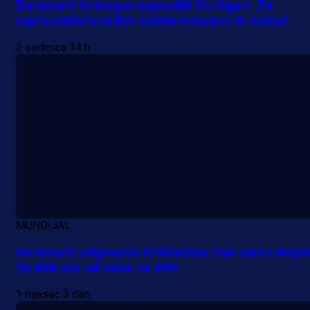
Demirović bi mogao napustiti Stuttgart: Za
reprezentativca BiH zainteresovana tri kluba!
Premijer liga BiH
2 sedmica 14 h
Grbavica se prisjetila Izeta Nanića
Manijaci razvili posebnu parolu!
10 h 35 min
MUNDIJAL
Demirović odgovorio kritičarima: Dao sam i uvijek
ću dati sve od sebe za BiH!
1 mjesec 3 dan