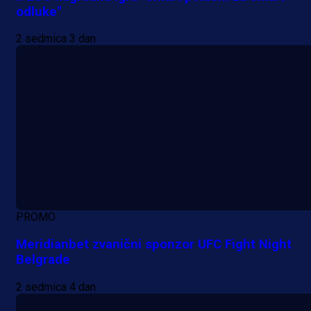
odluke"
2 sedmica 3 dan
PROMO
Meridianbet zvanični sponzor UFC Fight Night
Belgrade
2 sedmica 4 dan