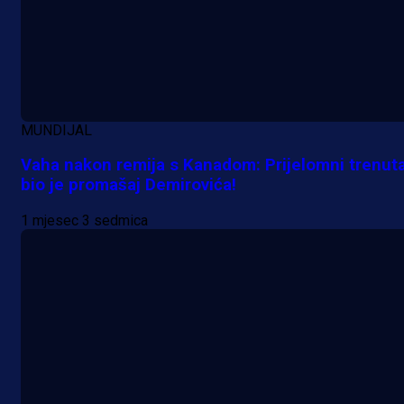
MUNDIJAL
Vaha nakon remija s Kanadom: Prijelomni trenut
bio je promašaj Demirovića!
1 mjesec 3 sedmica