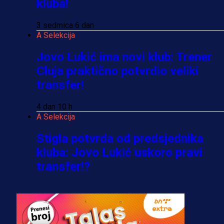
kluba!
3 sedmica 6 dan
A Selekcija
Jovo Lukić ima novi klub: Trener
Cluja praktično potvrdio veliki
transfer!
4 dan 10 h
A Selekcija
Stigla potvrda od predsjednika
kluba: Jovo Lukić uskoro pravi
transfer!?
3 sedmica 5 dan
A Selekcija
Zmajevi dobili veliko pojačanje: