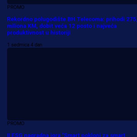
PROMO
Rekordno polugodište BH Telecoma: prihodi 275
miliona KM, dobit veća 12 posto i najveća
produktivnost u historiji
1 sedmica 4 dan
PROMO
II ESG nagradna igra "Smart pokloni za smart