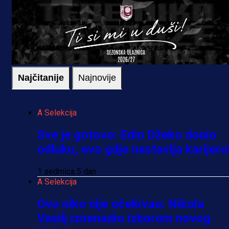
Najčitanije
Najnovije
A Selekcija
Sve je gotovo: Edin Džeko donio
odluku, evo gdje nastavlja karijeru
1 sedmica 5 dan
A Selekcija
Ovo niko nije očekivao: Nikola
Vasilj iznenadio izborom novog