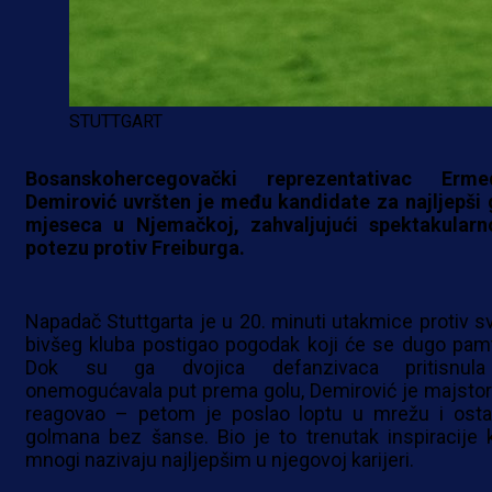
STUTTGART
Bosanskohercegovački reprezentativac Erme
Demirović uvršten je među kandidate za najljepši 
mjeseca u Njemačkoj, zahvaljujući spektakular
potezu protiv Freiburga.
Napadač Stuttgarta je u 20. minuti utakmice protiv s
bivšeg kluba postigao pogodak koji će se dugo pamti
Dok su ga dvojica defanzivaca pritisnul
onemogućavala put prema golu, Demirović je majstor
reagovao – petom je poslao loptu u mrežu i osta
golmana bez šanse. Bio je to trenutak inspiracije k
mnogi nazivaju najljepšim u njegovoj karijeri.