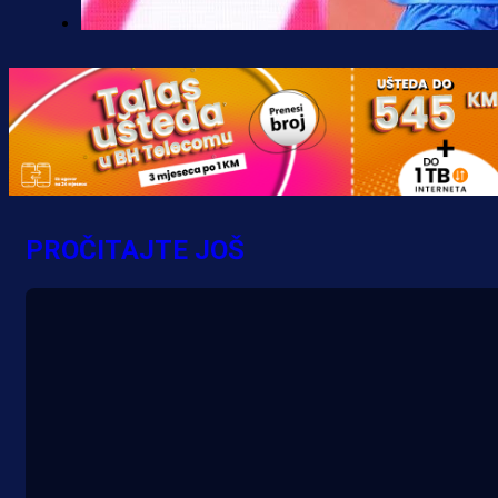
Premijer liga BiH
Željo uprkos svim problemima
krenuo pobjedom: Plavi slavili na
Grbavici!
9 h 47 min
PROČITAJTE JOŠ