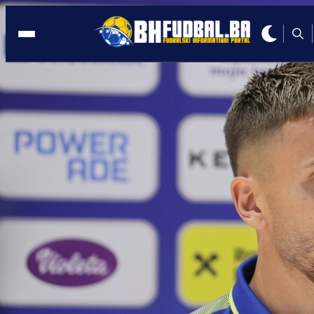
BUNDESLIGA
10:31, 05.10.2025
Možete glasati za Demirovića: Njegov
'magija' kandidat za najljepši gol
Autor:
Redakcija