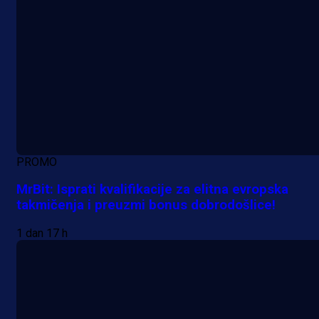
PROMO
MrBit: Isprati kvalifikacije za elitna evropska
takmičenja i preuzmi bonus dobrodošlice!
1 dan 17 h