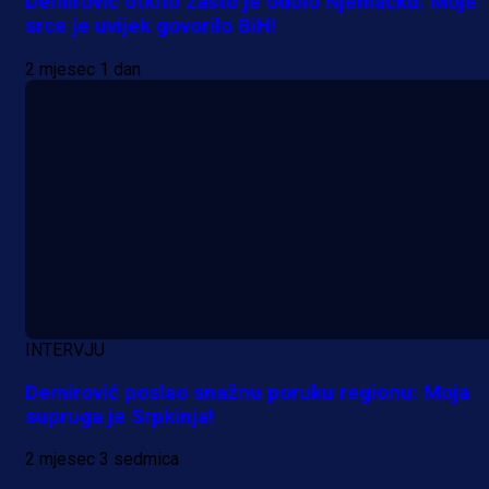
Demirović otkrio zašto je odbio Njemačku: Moje
srce je uvijek govorilo BiH!
2 mjesec 1 dan
INTERVJU
Demirović poslao snažnu poruku regionu: Moja
supruga je Srpkinja!
2 mjesec 3 sedmica