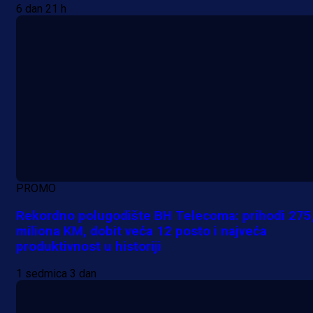
6 dan 21 h
PROMO
Rekordno polugodište BH Telecoma: prihodi 275
miliona KM, dobit veća 12 posto i najveća
produktivnost u historiji
1 sedmica 3 dan