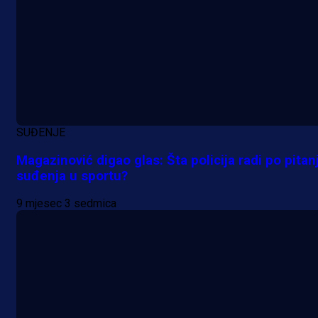
SUĐENJE
A Selekcija
Magazinović digao glas: Šta policija radi po pitan
Da li je selektor zadovoljan: Evo š
suđenja u sportu?
je Barbarez rekao o transferu
9 mjesec 3 sedmica
Alajbegovića u Juventus!
1 dan 17 h