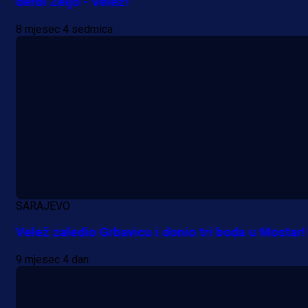
derbi Željo - Velež!
8 mjesec 4 sedmica
SARAJEVO
Velež zaledio Grbavicu i donio tri boda u Mostar!
9 mjesec 4 dan