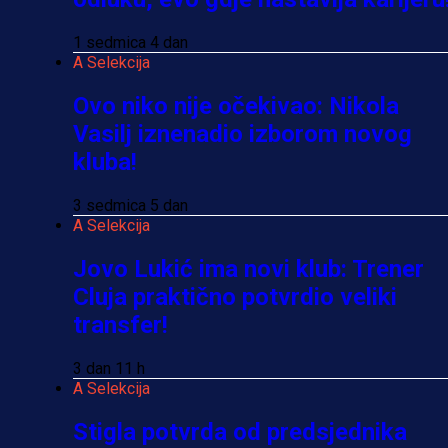
1 sedmica 4 dan
A Selekcija
Ovo niko nije očekivao: Nikola
Vasilj iznenadio izborom novog
kluba!
3 sedmica 5 dan
A Selekcija
Jovo Lukić ima novi klub: Trener
Cluja praktično potvrdio veliki
transfer!
3 dan 11 h
A Selekcija
Stigla potvrda od predsjednika