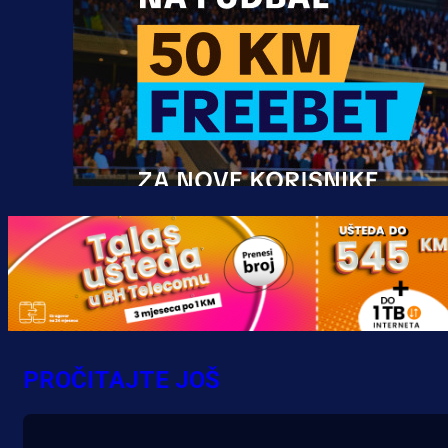
Promo vijesti
MrBit: Isprati kvalifikacije za elitn
evropska takmičenja i preuzmi
PROČITAJTE JOŠ
bonus dobrodošlice!
18 h 12 min