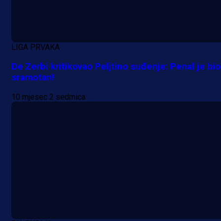
LIGA PRVAKA
De Zerbi kritikovao Peljtino suđenje: Penal je bio
sramotan!
10 mjesec 2 sedmica