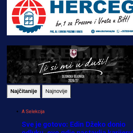
Najčitanije
Najnovije
A Selekcija
Sve je gotovo: Edin Džeko donio
odluku, evo gdje nastavlja karijeru