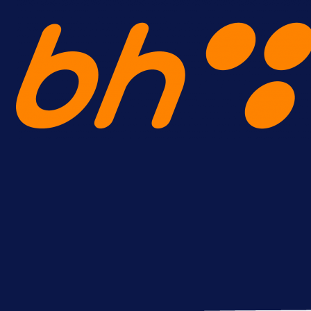
A Selekcija
Reprezentativac BiH bi mogao
postati novo pojačanje Hajduka!