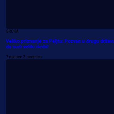
GRČKA
Veliko priznanje za Peljtu: Pozvan u drugu držav
da sudi veliki derbi!
7 mjesec 2 sedmica