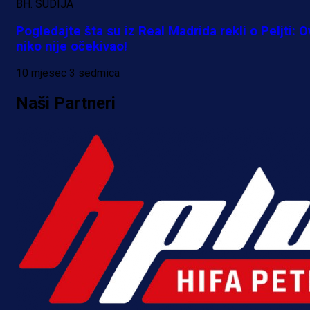
BH. SUDIJA
Pogledajte šta su iz Real Madrida rekli o Peljti: 
niko nije očekivao!
10 mjesec 3 sedmica
Naši Partneri