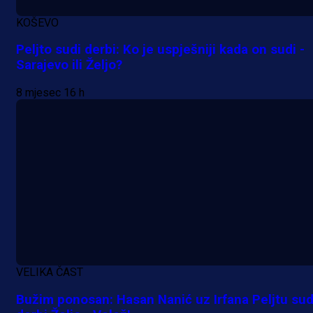
KOŠEVO
Peljto sudi derbi: Ko je uspješniji kada on sudi -
Sarajevo ili Željo?
8 mjesec 16 h
A Selekcija
Lukić seli u Bundesligu? Dva
njemačka kluba krenula po bh.
reprezentativca!
1 dan 17 h
VELIKA ČAST
Bužim ponosan: Hasan Nanić uz Irfana Peljtu sud