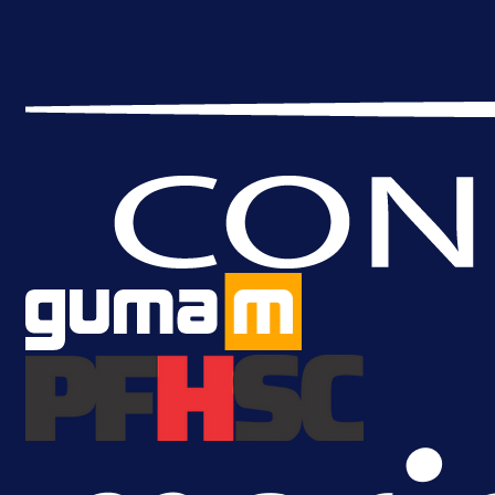
A Selekcija
Brat Kerima Alajbegovića pozvan 
reprezentaciju Njemačke!
1 dan 17 h
Više vijesti