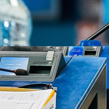
WWIN LIGA BIH
Bosanskohercegovačka sudijska trojka na čelu
Irfanom Peljtom otputovala je u Čile na U20 Svjet
prvenstvo, te zbog toga u narednim kolima neće m
biti delegirani za mečeve WWin lige BiH.
Kao što je poznato Irfan Peljto je zajedno sa Sena
Ibrišimbegovićem i Davorom Beljom izabran ispred U
da ide na Svjetsko prvenstvo za igrače do 20 godina
koje počinje 27. septembra.