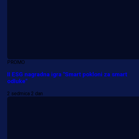
PROMO
II ESG nagradna igra "Smart pokloni za smart
odluke"
2 sedmica 2 dan