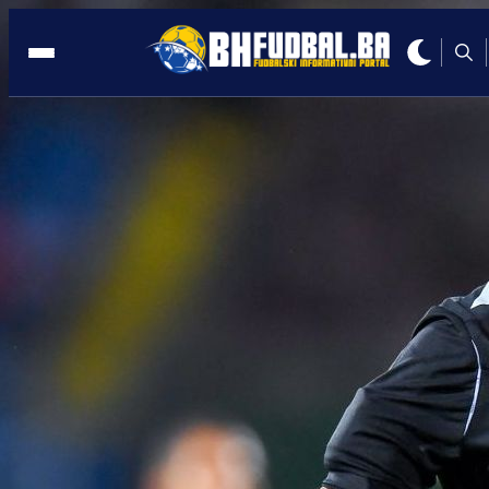
BH. SUDIJA
11:55, 24.09.2025
Irfan Peljto neće suditi naredna kola
WWin lige BiH!
Autor:
Redakcija