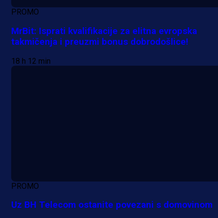
PROMO
MrBit: Isprati kvalifikacije za elitna evropska
takmičenja i preuzmi bonus dobrodošlice!
18 h 12 min
PROMO
Uz BH Telecom ostanite povezani s domovinom