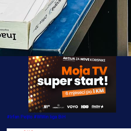
Svjetsko prvenstvo za igrače do 20 godina počinje 
septembra, a finalna utakmica je na rasporedu 
oktobra.
#Irfan Peljto
#WWin liga BiH