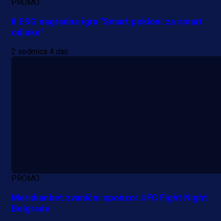
PROMO
II ESG nagradna igra "Smart pokloni za smart
odluke"
2 sedmica 4 dan
PROMO
Meridianbet zvanični sponzor UFC Fight Night
Belgrade