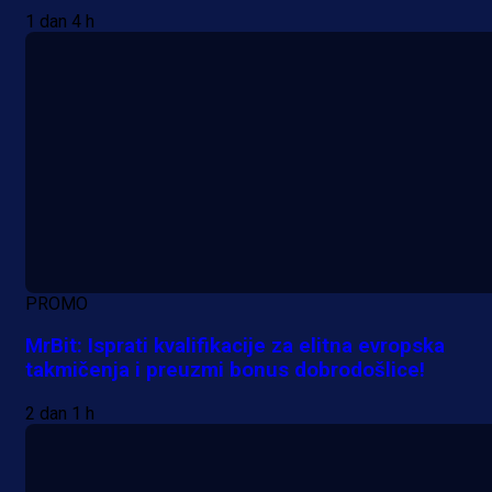
1 dan 4 h
PROMO
MrBit: Isprati kvalifikacije za elitna evropska
takmičenja i preuzmi bonus dobrodošlice!
2 dan 1 h