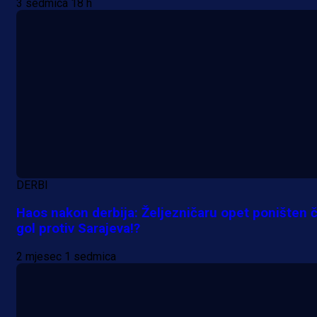
3 sedmica 18 h
Premijer liga BiH
DERBI
Grbavica se prisjetila Izeta Nanića
Manijaci razvili posebnu parolu!
Haos nakon derbija: Željezničaru opet poništen č
gol protiv Sarajeva!?
19 h 46 sekunda
2 mjesec 1 sedmica