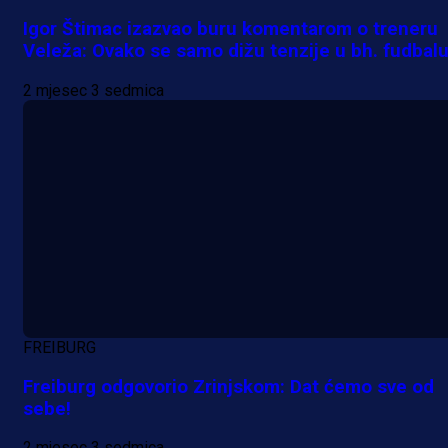
Igor Štimac izazvao buru komentarom o treneru
Veleža: Ovako se samo dižu tenzije u bh. fudbal
2 mjesec 3 sedmica
Promo vijesti
Počinje Premijer liga BiH: Pronađi
specijale i iskoristi jedinstvenu
ponudu
FREIBURG
1 dan 4 h
Freiburg odgovorio Zrinjskom: Dat ćemo sve od
Više vijesti
sebe!
2 mjesec 3 sedmica