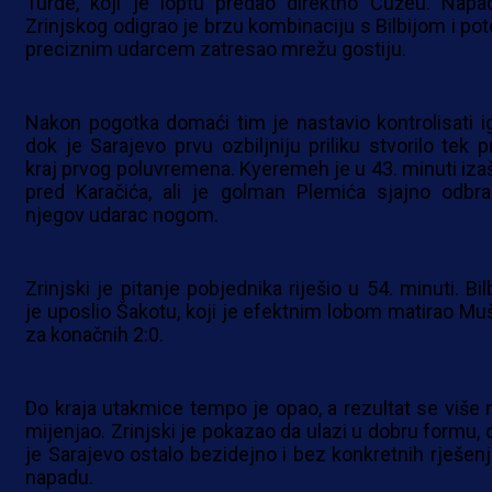
Turde, koji je loptu predao direktno Ćužeu. Napa
Zrinjskog odigrao je brzu kombinaciju s Bilbijom i po
preciznim udarcem zatresao mrežu gostiju.
Nakon pogotka domaći tim je nastavio kontrolisati ig
dok je Sarajevo prvu ozbiljniju priliku stvorilo tek p
kraj prvog poluvremena. Kyeremeh je u 43. minuti iza
pred Karačića, ali je golman Plemića sjajno odbra
njegov udarac nogom.
Zrinjski je pitanje pobjednika riješio u 54. minuti. Bil
je uposlio Šakotu, koji je efektnim lobom matirao Muš
za konačnih 2:0.
Do kraja utakmice tempo je opao, a rezultat se više n
mijenjao. Zrinjski je pokazao da ulazi u dobru formu, 
je Sarajevo ostalo bezidejno i bez konkretnih rješenj
napadu.