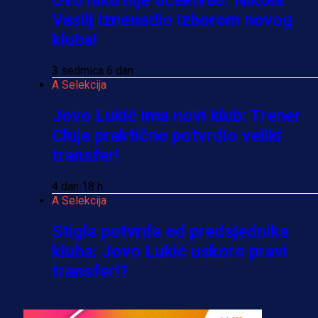
Vasilj iznenadio izborom novog
kluba!
3 sedmica 6 dan
A Selekcija
Jovo Lukić ima novi klub: Trener
Cluja praktično potvrdio veliki
transfer!
4 dan 18 h
A Selekcija
Stigla potvrda od predsjednika
kluba: Jovo Lukić uskoro pravi
transfer!?
3 sedmica 5 dan
A Selekcija