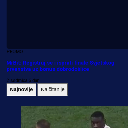
PROMO
MrBit: Registruj se i isprati finale Svjetskog
prvenstva uz bonus dobrodošlice
2 sedmica 6 dan
Najnovije
Najčitanije