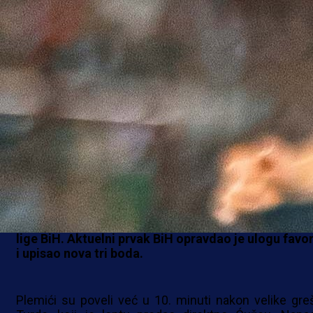
WWIN LIGA BIH
Zrinjski je večeras u Mostaru savladao ekipu Saraj
rezultatom 2:0 u zaostaloj utakmici prvog kola W
lige BiH. Aktuelni prvak BiH opravdao je ulogu favor
i upisao nova tri boda.
Plemići su poveli već u 10. minuti nakon velike gre