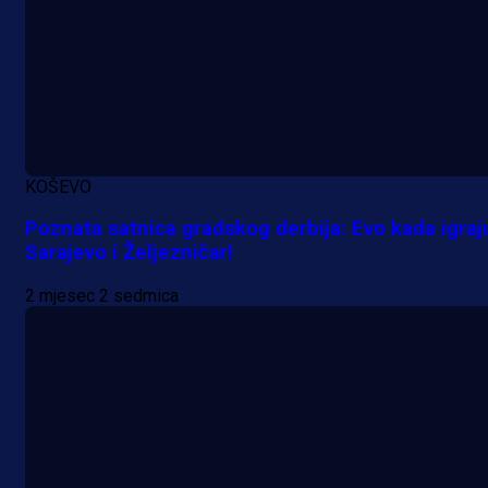
KOŠEVO
Poznata satnica gradskog derbija: Evo kada igraj
Sarajevo i Željezničar!
2 mjesec 2 sedmica
A Selekcija
Samed Baždar predstavljen u
novom klubu, nosit će kultni broj
devet!
22 h 10 min