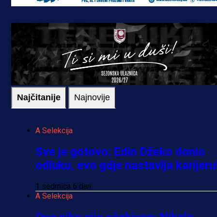
Najčitanije
Najnovije
A Selekcija
Sve je gotovo: Edin Džeko donio
odluku, evo gdje nastavlja karijeru
1 sedmica 6 dan
A Selekcija
Ovo niko nije očekivao: Nikola