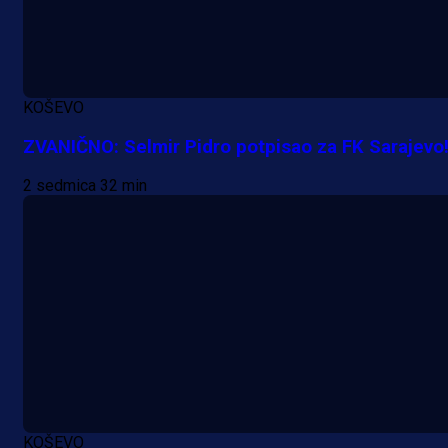
KOŠEVO
ZVANIČNO: Selmir Pidro potpisao za FK Sarajevo
2 sedmica 32 min
Premijer liga BiH
Željo uprkos svim problemima
krenuo pobjedom: Plavi slavili na
Grbavici!
18 h 12 min
KOŠEVO