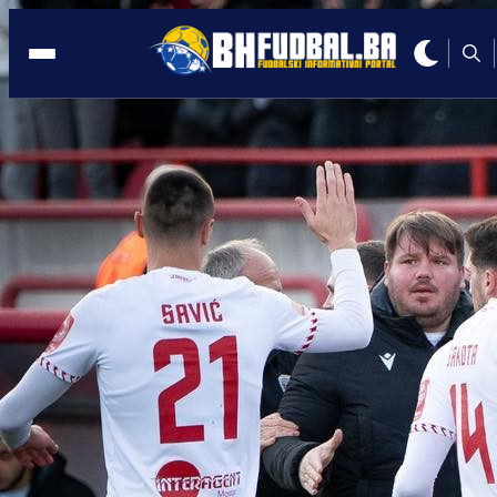
MOSTAR
21:58, 10.09.2025
Zrinjski bez problema savladao Sarajev
Gosti izgledali nemoćno i izgubljeno
Autor:
Redakcija