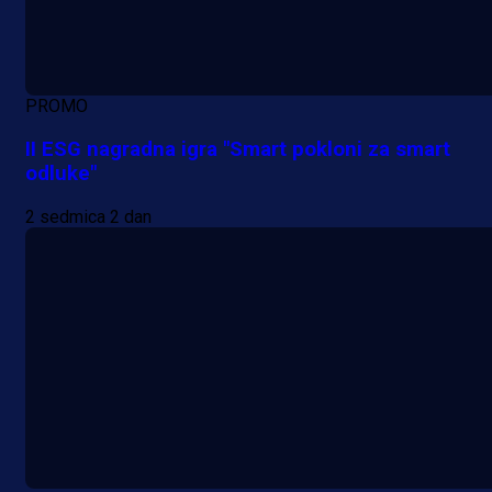
PROMO
II ESG nagradna igra "Smart pokloni za smart
odluke"
2 sedmica 2 dan