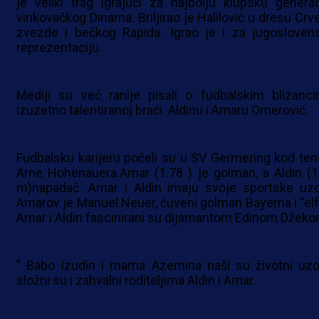
je veliki trag igrajući za najbolju klupsku generac
vinkovačkog Dinama. Briljirao je Halilović u dresu Crv
zvezde i bečkog Rapida. Igrao je i za jugosloven
reprezentaciju.
Mediji su već ranije pisali o fudbalskim blizanci
izuzetno talentiranoj braći. Aldinu i Amaru Omerović.
Fudbalsku karijeru počeli su u SV Germering kod ten
Arne Hohenauera.Amar (1.78 ) je golman, a Aldin (1
m)napadač. Amar i Aldin imaju svoje sportske uzo
Amarov je Manuel Neuer, čuveni golman Bayerna i “elfa
Amar i Aldin fascinirani su dijamantom Edinom Džeko
” Babo Izudin i mama Azemina naši su životni uzor
složni su i zahvalni roditeljima Aldin i Amar.