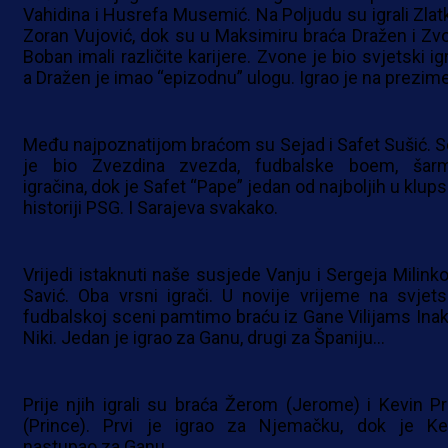
Vahidina i Husrefa Musemić. Na Poljudu su igrali Zlatk
Zoran Vujović, dok su u Maksimiru braća Dražen i Zv
Boban imali različite karijere. Zvone je bio svjetski ig
a Dražen je imao “epizodnu” ulogu. Igrao je na prezim
Među najpoznatijom braćom su Sejad i Safet Sušić. S
je bio Zvezdina zvezda, fudbalske boem, šarm
igračina, dok je Safet “Pape” jedan od najboljih u klup
historiji PSG. I Sarajeva svakako.
Vrijedi istaknuti naše susjede Vanju i Sergeja Milinko
Savić. Oba vrsni igrači. U novije vrijeme na svjets
fudbalskoj sceni pamtimo braću iz Gane Vilijams Inaki
Niki. Jedan je igrao za Ganu, drugi za Španiju…
Prije njih igrali su braća Žerom (Jerome) i Kevin Pr
(Prince). Prvi je igrao za Njemačku, dok je Ke
nastupao za Ganu.