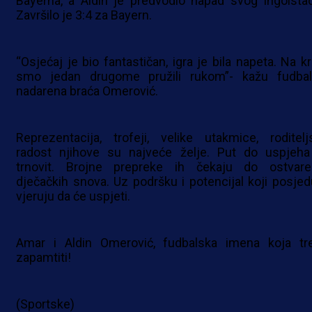
Bayerna, a Aldin je predvodio napad svog Ingolstad
Završilo je 3:4 za Bayern.
“Osjećaj je bio fantastičan, igra je bila napeta. Na kr
smo jedan drugome pružili rukom”- kažu fudbal
nadarena braća Omerović.
Reprezentacija, trofeji, velike utakmice, roditelj
radost njihove su najveće želje. Put do uspjeha
trnovit. Brojne prepreke ih čekaju do ostvare
dječačkih snova. Uz podršku i potencijal koji posjed
vjeruju da će uspjeti.
Amar i Aldin Omerović, fudbalska imena koja tr
zapamtiti!
(Sportske)