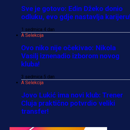
Sve je gotovo: Edin Džeko donio
odluku, evo gdje nastavlja karijeru
1 sedmica 4 dan
A Selekcija
Ovo niko nije očekivao: Nikola
Vasilj iznenadio izborom novog
kluba!
3 sedmica 5 dan
A Selekcija
Jovo Lukić ima novi klub: Trener
Cluja praktično potvrdio veliki
transfer!
3 dan 59 min
A Selekcija