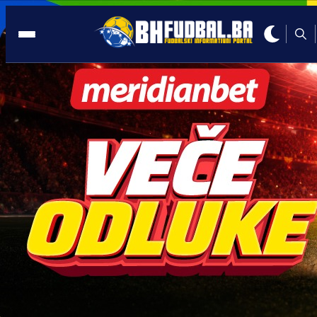
BH. TALENTI
12:51, 09.09.2025
Super talentirana braća Omerović popu
Vanje i Sergeja Milinković Savić
Autor:
Redakcija