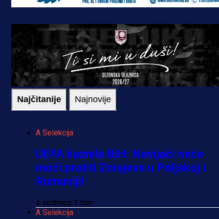
Najčitanije
Najnovije
A Selekcija
UEFA kaznila BiH: Navijači neće
moći pratiti Zmajeve u Poljskoj i
Rumuniji!
4 sedmica 1 dan
A Selekcija