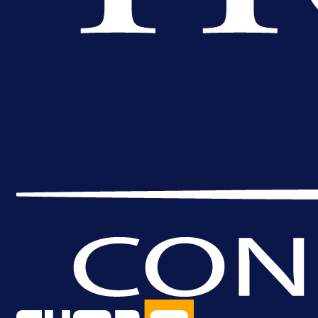
A Selekcija
Lukić seli u Bundesligu? Dva
njemačka kluba krenula po bh.
reprezentativca!
1 dan 7 h