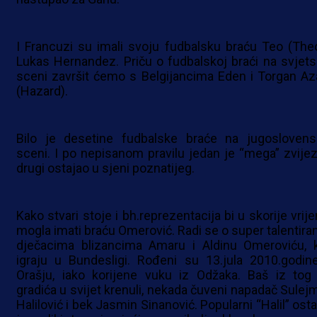
I Francuzi su imali svoju fudbalsku braću Teo (Theo
Lukas Hernandez. Priču o fudbalskoj braći na svjets
sceni završit ćemo s Belgijancima Eden i Torgan Az
(Hazard).
Bilo je desetine fudbalske braće na jugoslovens
sceni. I po nepisanom pravilu jedan je “mega” zvijez
drugi ostajao u sjeni poznatijeg.
Kako stvari stoje i bh.reprezentacija bi u skorije vrij
mogla imati braću Omerović. Radi se o super talentira
dječacima blizancima Amaru i Aldinu Omeroviću, k
igraju u Bundesligi. Rođeni su 13.jula 2010.godin
Orašju, iako korijene vuku iz Odžaka. Baš iz tog
gradića u svijet krenuli, nekada čuveni napadač Sulej
Halilović i bek Jasmin Sinanović. Popularni “Halil” ost