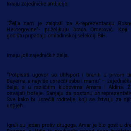
Imaju zajedničke ambicije:
“Želja nam je zaigrati za A-reprezentaciju Bosn
Hercegovine”- priželjkuju braća Omerović. Koji
godištu pripadaju omladinskoj selekciji BiH.
Imaju još zajedničkih želja.
“Potpisati ugovor sa Uhlsport i braniti u prvom t
Bayerna, a najviše usrećiti babu i mamu” – zajednička
želja, a u različitim klubovima Amara i Aldina. Ž
osvajati trofeje. Sanjaju da postanu bh.reprezentativ
Sve kako bi usrećili roditelje, koji se žrtvuju za nji
uspjeh.
Igrali su jedan protiv drugoga. Amar je bio gost u dr