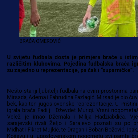
BRAĆA OMEROVIĆ
U svijetu fudbala dosta je primjera braće u istim 
različitim klubovima. Pojedina fudbalska braća igr
su zajedno u reprezentacije, pa čak i “suparničke”.
Nešto stariji ljubitelji fudbala na ovim prostorima pa
Mirsada, Adema i Fahrudina Fazlagić. Mirsad je bio čuv
bek, kapiten jugoslovenske reprezentacije. U Prištini
igrala braća Fadilj i Dževdet Muriqi. Vrsni nogometaši
Velež je imao Džemala i Milija Hadžiabdića. Vječ
sarajevski rivali Željo i Sarajevo poznati su po br
Midhat i Fikret Mujkić, te Dragan i Boban Božović. Ipak
Koševu i u jugoslovenskom nogometu svi pamte br