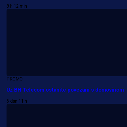
8 h 12 min
PROMO
Uz BH Telecom ostanite povezani s domovinom
6 dan 11 h