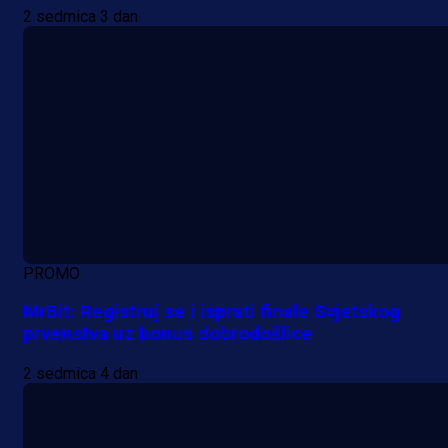
2 sedmica 3 dan
PROMO
MrBit: Registruj se i isprati finale Svjetskog
prvenstva uz bonus dobrodošlice
2 sedmica 4 dan