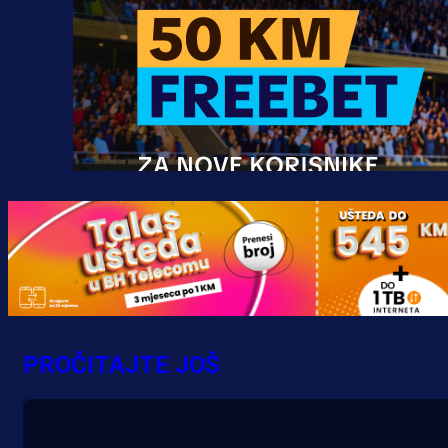
Promo vijesti
MrBit: Isprati kvalifikacije za elitn
evropska takmičenja i preuzmi
PROČITAJTE JOŠ
bonus dobrodošlice!
20 h 53 min