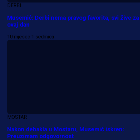
DERBI
Musemić: Derbi nema pravog favorita, svi žive za
ovaj dan
10 mjesec 1 sedmica
A Selekcija
Lukić seli u Bundesligu? Dva
njemačka kluba krenula po bh.
reprezentativca!
1 dan 19 h
MOSTAR
Nakon debakla u Mostaru, Musemić iskren:
Preuzimam odgovornost