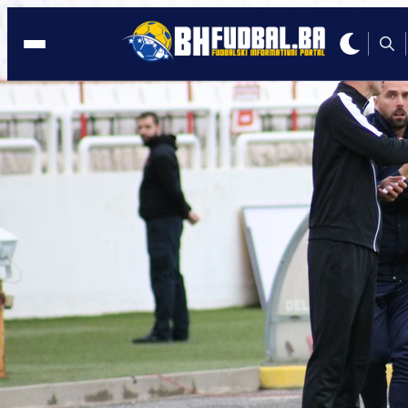
SARAJEVO
12:48, 15.08.2025
Husref Musemić održao konferenciju
pred važne utakmice: Meni motivi nisu
potrebni