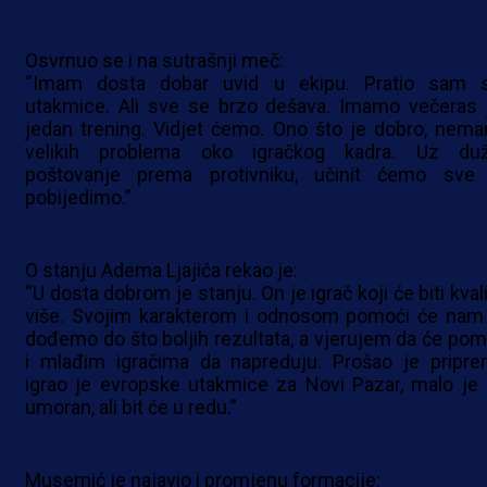
Osvrnuo se i na sutrašnji meč:
“Imam dosta dobar uvid u ekipu. Pratio sam 
utakmice. Ali sve se brzo dešava. Imamo večeras 
jedan trening. Vidjet ćemo. Ono što je dobro, nem
velikih problema oko igračkog kadra. Uz du
poštovanje prema protivniku, učinit ćemo sve
pobijedimo.”
O stanju Adema Ljajića rekao je:
“U dosta dobrom je stanju. On je igrač koji će biti kval
više. Svojim karakterom i odnosom pomoći će nam
dođemo do što boljih rezultata, a vjerujem da će pom
i mlađim igračima da napreduju. Prošao je pripre
igrao je evropske utakmice za Novi Pazar, malo je 
umoran, ali bit će u redu.”
Musemić je najavio i promjenu formacije: