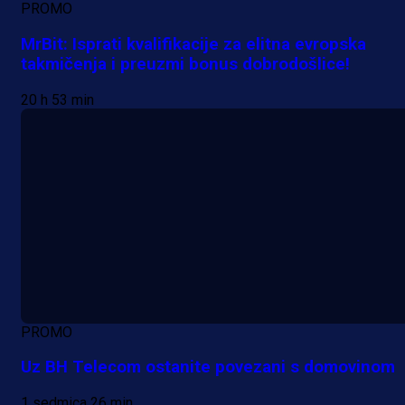
PROMO
MrBit: Isprati kvalifikacije za elitna evropska
takmičenja i preuzmi bonus dobrodošlice!
20 h 53 min
PROMO
Uz BH Telecom ostanite povezani s domovinom
1 sedmica 26 min