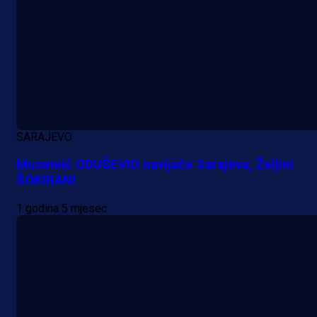
A Selekcija
SARAJEVO
Da li je selektor zadovoljan: Evo š
Musemić ODUŠEVIO navijače Sarajeva, Željini
je Barbarez rekao o transferu
ŠOKIRANI
Alajbegovića u Juventus!
1 godina 5 mjesec
1 dan 19 h