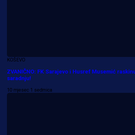
KOŠEVO
ZVANIČNO: FK Sarajevo i Husref Musemić raskinu
saradnju!
10 mjesec 1 sedmica