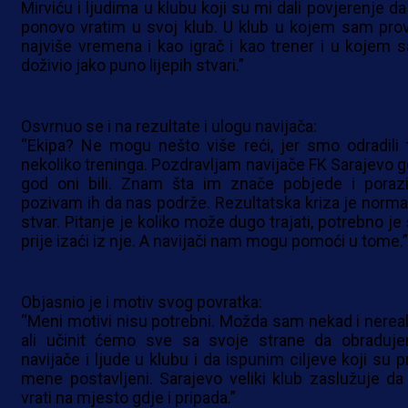
Mirviću i ljudima u klubu koji su mi dali povjerenje da
ponovo vratim u svoj klub. U klub u kojem sam pro
najviše vremena i kao igrač i kao trener i u kojem 
doživio jako puno lijepih stvari.”
Osvrnuo se i na rezultate i ulogu navijača:
“Ekipa? Ne mogu nešto više reći, jer smo odradili 
nekoliko treninga. Pozdravljam navijače FK Sarajevo g
god oni bili. Znam šta im znače pobjede i porazi
pozivam ih da nas podrže. Rezultatska kriza je norma
stvar. Pitanje je koliko može dugo trajati, potrebno je
prije izaći iz nje. A navijači nam mogu pomoći u tome.”
Objasnio je i motiv svog povratka:
“Meni motivi nisu potrebni. Možda sam nekad i nereal
ali učinit ćemo sve sa svoje strane da obraduj
navijače i ljude u klubu i da ispunim ciljeve koji su p
mene postavljeni. Sarajevo veliki klub zaslužuje da
vrati na mjesto gdje i pripada.”