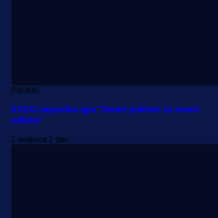
PROMO
II ESG nagradna igra "Smart pokloni za smart
odluke"
2 sedmica 2 dan