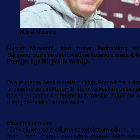
Husref Musemić
Husref Musemić, novi trener Fudbalskog kl
Sarajevo, sutra će debitovati na Koševu u meču 4. k
Premijer lige BiH protiv Posušja.
Ovo je njegov šesti mandat na klupi Bordo tima, a da
je zajedno sa direktorom Krstom Velkoskim izašao p
novinare i održao konferenciju za medije, dajući prvi u
u svoj povratak i planove za tim.
Musemić je rekao:
“Zahvaljujem se medijima na korektnom odnosu pr
meni i mom imenu u posljednje vrijeme. Želim zahval