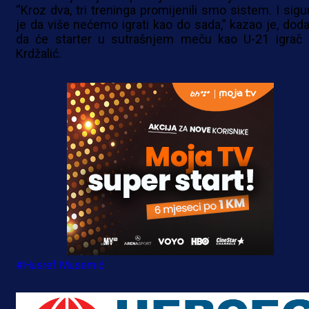
“Kroz dva, tri treninga promijenili smo sistem. I sigu
je da više nećemo igrati kao do sada,” kazao je, doda
da će starter u sutrašnjem meču kao U-21 igrač b
Krdžalić.
#Husref Musemić