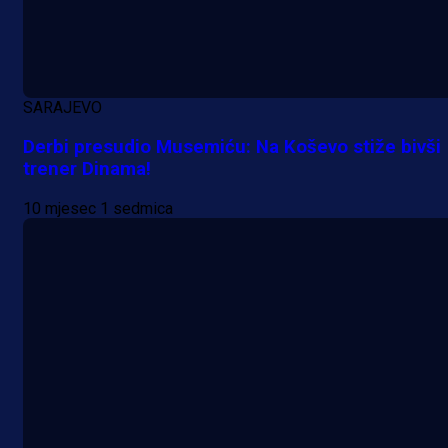
SARAJEVO
Derbi presudio Musemiću: Na Koševo stiže bivši
trener Dinama!
10 mjesec 1 sedmica