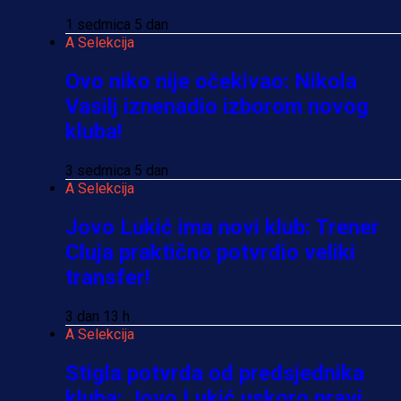
1 sedmica 5 dan
A Selekcija
Ovo niko nije očekivao: Nikola
Vasilj iznenadio izborom novog
kluba!
3 sedmica 5 dan
A Selekcija
Jovo Lukić ima novi klub: Trener
Cluja praktično potvrdio veliki
transfer!
3 dan 13 h
A Selekcija
Stigla potvrda od predsjednika
kluba: Jovo Lukić uskoro pravi