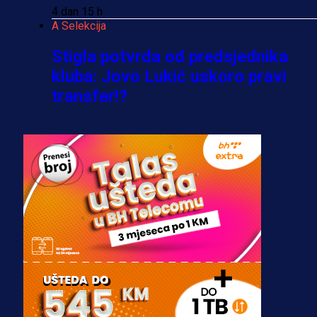
4 dan 15 h
A Selekcija
Stigla potvrda od predsjednika
kluba: Jovo Lukić uskoro pravi
transfer!?
3 sedmica 5 dan
A Selekcija
Zmajevi dobili veliko pojačanje:
Fudbaler Olympiacosa želi obući
dres BiH!
3 sedmica 4 dan
Premijer liga BiH
Misimović priveden: SIPA ga tereti
za pranje novca, pretresaju