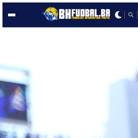
Livno
08:31, 01.07.2025
Sučić: Odrastao sam na farmi, muzao
sam krave, a baka je platila školu
nogometa