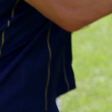
#Petar Sučić
#BiH
Najčitanije
Najnovije