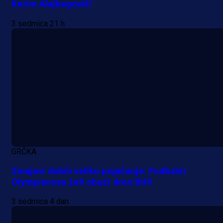
Kerim Alajbegović!
3 sedmica 21 h
Promo vijesti
GRČKA
Počinje Premijer liga BiH: Pronađi
Zmajevi dobili veliko pojačanje: Fudbaler
specijale i iskoristi jedinstvenu
Olympiacosa želi obući dres BiH!
ponudu
3 sedmica 4 dan
1 dan 54 min