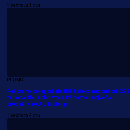
1 sedmica 1 dan
PROMO
Rekordno polugodište BH Telecoma: prihodi 275
miliona KM, dobit veća 12 posto i najveća
produktivnost u historiji
1 sedmica 4 dan