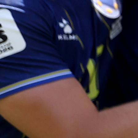
asistenciju.
Sučić je potvrdio da su mu sunarodnjaci Mateo Kovač
Ivan Perišić i Marcelo Brozović, bivši igrači Inte
savjetovali odlazak na San Siro. Ondje bi u nared
sezoni mogao igrati protiv Modrića. "Gledao sam nje
nogomet deset godina, bilo bi fantastično igrati pro
njega", rekao je Sučić