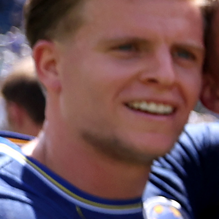
izazove. Zbog toga sam ovdje", dodao je hrvat
reprezentativac.
Sučić je rođen u Livnu, na jugozapadu Bosn
Hercegovine. "Odrastao sam na farmi, muzao sam kra
baka mi je platila nogometnu školu, a tata me tjerao d
igri koristim obje noge", govorio je Sučić o svo
odrastanju tijekom kojeg je igrao za mostarski Zrinjs
pa iz njega 2022. došao u Dinamo.
"Nemam ničije postere. Studirao sam Modrića, Andr
Iniestu, Xavija i Sergija Busquetsa. Sviđao mi se stil 
Arsenala, ali ne želim nikoga imitirati. Želim b
zapamćen po tome tko sam", izjavio je Interov veznjak
Sučić je s Interom potpisao ugovor do 2030. godi
Dosad je odigrao tri utakmice kao zamjena na Klups
svjetskom prvenstvu, a pritom je ostvario je