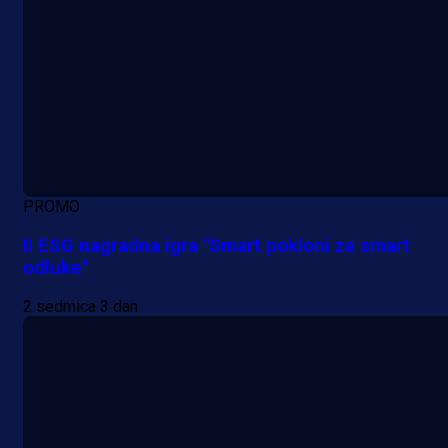
PROMO
II ESG nagradna igra "Smart pokloni za smart
odluke"
2 sedmica 3 dan