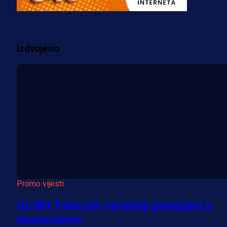
prostorije FK Borac!
2 sedmica 1 dan
Izdvojeno
Više vijesti
Promo vijesti
Uz BH Telecom ostanite povezani s
domovinom