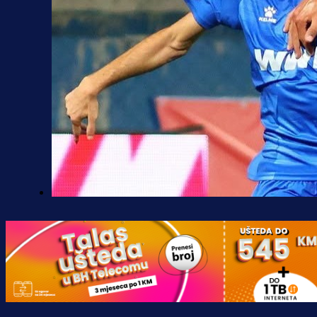
Premijer liga BiH
Željo uprkos svim problemima
krenuo pobjedom: Plavi slavili na
Grbavici!
15 h 3 min