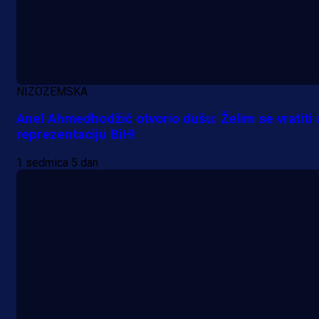
NIZOZEMSKA
Anel Ahmedhodžić otvorio dušu: Želim se vratiti 
reprezentaciju BiH!
1 sedmica 5 dan
A Selekcija
Samed Baždar predstavljen u
novom klubu, nosit će kultni broj
devet!