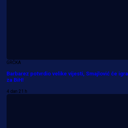
GRČKA
Barbarez potvrdio velike vijesti, Smajlović će igra
za BiH!
Premijer liga BiH
4 dan 21 h
Grbavica se prisjetila Izeta Nanića
Manijaci razvili posebnu parolu!
15 h 51 min