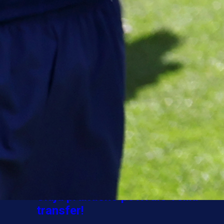
A Selekcija
Sve je gotovo: Edin Džeko donio
odluku, evo gdje nastavlja karijeru
1 sedmica 6 dan
A Selekcija
Ovo niko nije očekivao: Nikola
Vasilj iznenadio izborom novog
kluba!
3 sedmica 6 dan
A Selekcija
Jovo Lukić ima novi klub: Trener
Cluja praktično potvrdio veliki
transfer!