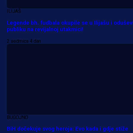
19 h 48 sekunda
ILIJAŠ
Legende bh. fudbala okupile se u Ilijašu i odušev
A Selekcija
publiku na revijalnoj utakmici!
Pogledajte gol: Tabaković zabio z
2 sedmica 4 dan
trijumf Salzburga u Evropskoj ligi!
22 h 47 min
BUGOJNO
BiH dočekuje svog heroja: Evo kada i gdje stiže