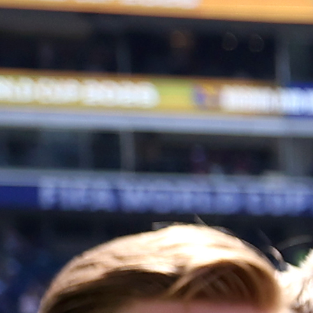
BIVŠI MLADI REPREZENTATIVAC BIH
Interov novi igrač Petar Sučić (21) uzbuđen je z
mogućnosti da sljedeće sezone igra u milans
derbiju protiv sunarodnjaka Luke Modrića (39).
Sučić je u Inter došao početkom lipnja iz Dinama za
milijuna eura i već je debitirao na Klupskom svjets
prvenstvu u SAD-u.
Prošle sezone nije uspio osvojiti hrvatsko prvens
budući da je naslov u posljednjem kolu pripao Rije
nakon čega je prešao u Inter. "Bilo je teško, ali to me
više motivira", izjavio je Sučić u intervjuu za
Repubblicu. "U Interu želim samome sebi postav