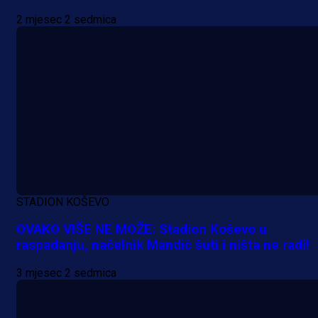
2 mjesec 2 sedmica
Pogledajte gol: Tabaković zabio z
trijumf Salzburga u Evropskoj ligi!
15 h 11 min
STADION KOŠEVO
OVAKO VIŠE NE MOŽE: Stadion Koševo u
raspadanju, načelnik Mandić šuti i ništa ne radi!
3 mjesec 2 sedmica