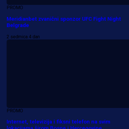
PROMO
Meridianbet zvanični sponzor UFC Fight Night
Belgrade
2 sedmica 4 dan
PROMO
Internet, televizija i fiksni telefon na svim
lokacijama širom Bosne i Hercegovine