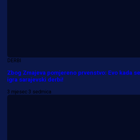
Promo vijesti
DERBI
Počinje Premijer liga BiH: Pronađi
Zbog Zmajeva pomjereno prvenstvo: Evo kada s
igra sarajevski derbi!
specijale i iskoristi jedinstvenu
ponudu
3 mjesec 3 sedmica
17 h 18 min
A Selekcija
Šta je Barbarez htio poručiti?