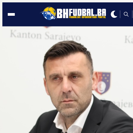
KOŠEVO
20:56, 27.06.2025
SLUŽBENO: Sarajevo dovelo golmana i
Hrvatske!
Autor:
Redakcija