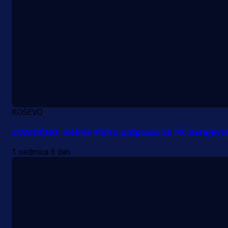
KOŠEVO
ZVANIČNO: Selmir Pidro potpisao za FK Sarajevo
1 sedmica 6 dan