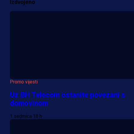
Izdvojeno
Više vijesti
Promo vijesti
Uz BH Telecom ostanite povezani s
domovinom
1 sedmica 18 h