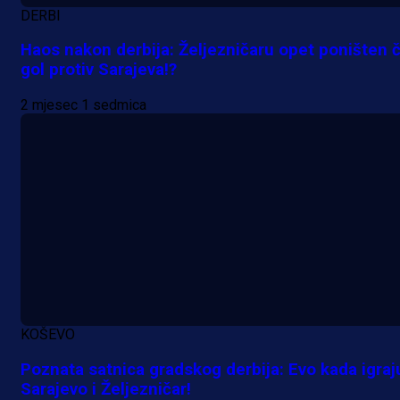
DERBI
Haos nakon derbija: Željezničaru opet poništen č
gol protiv Sarajeva!?
2 mjesec 1 sedmica
A Selekcija
Samed Baždar predstavljen u
novom klubu, nosit će kultni broj
devet!
KOŠEVO
11 h 24 min
Poznata satnica gradskog derbija: Evo kada igraj
Sarajevo i Željezničar!
A Selekcija