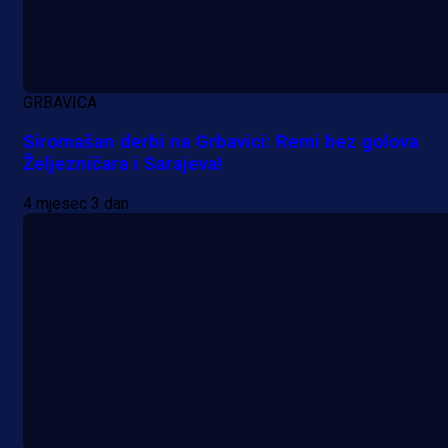
Njegova objava dolazi u veoma
zanimljivom trenutku!
1 dan 7 h
GRBAVICA
Više vijesti
Siromašan derbi na Grbavici: Remi bez golova
Željezničara i Sarajeva!
4 mjesec 3 dan