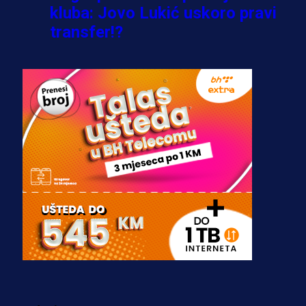
kluba: Jovo Lukić uskoro pravi
transfer!?
3 sedmica 5 dan
A Selekcija
Zmajevi dobili veliko pojačanje:
Fudbaler Olympiacosa želi obući
dres BiH!
3 sedmica 4 dan
Premijer liga BiH
Misimović priveden: SIPA ga tereti
za pranje novca, pretresaju
prostorije FK Borac!
2 sedmica 17 h