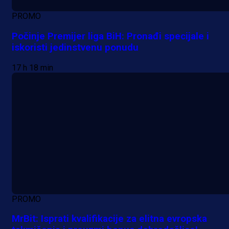
PROMO
Počinje Premijer liga BiH: Pronađi specijale i
iskoristi jedinstvenu ponudu
17 h 18 min
PROMO
MrBit: Isprati kvalifikacije za elitna evropska