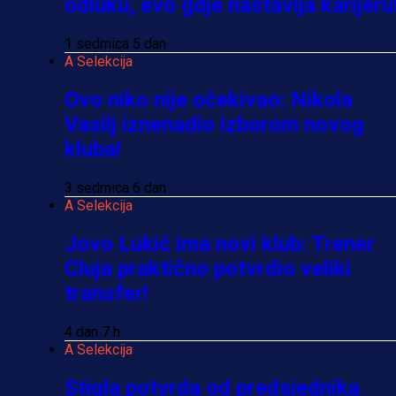
odluku, evo gdje nastavlja karijeru
1 sedmica 5 dan
A Selekcija
Ovo niko nije očekivao: Nikola
Vasilj iznenadio izborom novog
kluba!
3 sedmica 6 dan
A Selekcija
Jovo Lukić ima novi klub: Trener
Cluja praktično potvrdio veliki
transfer!
4 dan 7 h
A Selekcija
Stigla potvrda od predsjednika