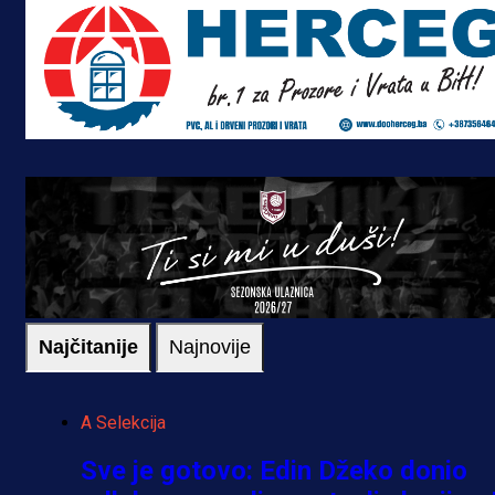
Najčitanije
Najnovije
A Selekcija
Sve je gotovo: Edin Džeko donio