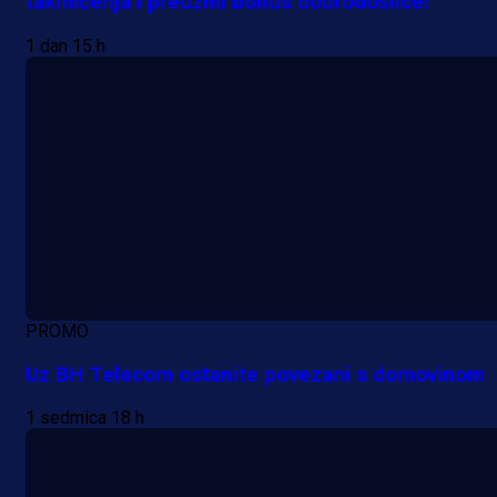
takmičenja i preuzmi bonus dobrodošlice!
1 dan 15 h
PROMO
Uz BH Telecom ostanite povezani s domovinom
1 sedmica 18 h