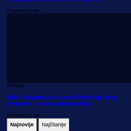
2 sedmica 4 dan
PROMO
MrBit: Registruj se i isprati finale Svjetskog
prvenstva uz bonus dobrodošlice
2 sedmica 5 dan
Najnovije
Najčitanije