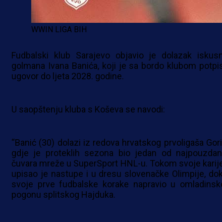
WWIN LIGA BIH
Fudbalski klub Sarajevo objavio je dolazak iskus
golmana Ivana Banića, koji je sa bordo klubom potpi
ugovor do ljeta 2028. godine.
U saopštenju kluba s Koševa se navodi:
“Banić (30) dolazi iz redova hrvatskog prvoligaša Gori
gdje je proteklih sezona bio jedan od najpouzdani
čuvara mreže u SuperSport HNL-u. Tokom svoje karije
upisao je nastupe i u dresu slovenačke Olimpije, dok
svoje prve fudbalske korake napravio u omladins
pogonu splitskog Hajduka.