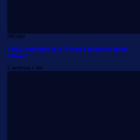
PROMO
II ESG nagradna igra "Smart pokloni za smart
odluke"
2 sedmica 3 dan