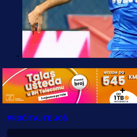
Premijer liga BiH
Željo uprkos svim problemima
krenuo pobjedom: Plavi slavili na
Grbavici!
7 h 27 min
PROČITAJTE JOŠ