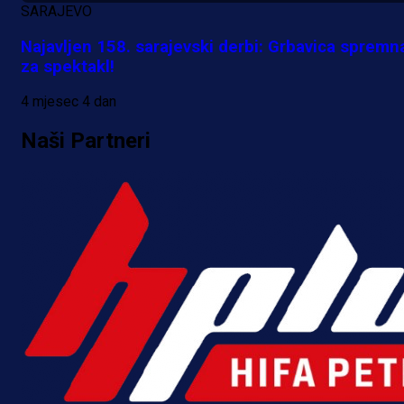
SARAJEVO
Najavljen 158. sarajevski derbi: Grbavica spremn
za spektakl!
4 mjesec 4 dan
Naši Partneri