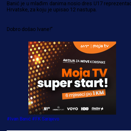
Banić je u mlađim danima nosio dres U17 reprezentac
Hrvatske, za koju je upisao 12 nastupa.
Dobro došao Ivane!”
#Ivan Banić
#FK Sarajevo