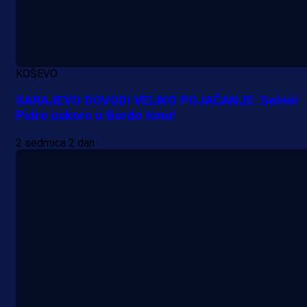
KOŠEVO
SARAJEVO DOVODI VELIKO POJAČANJE: Selmir
Pidro uskoro u Bordo timu!
Premijer liga BiH
2 sedmica 2 dan
Grbavica se prisjetila Izeta Nanića
Manijaci razvili posebnu parolu!
8 h 15 min