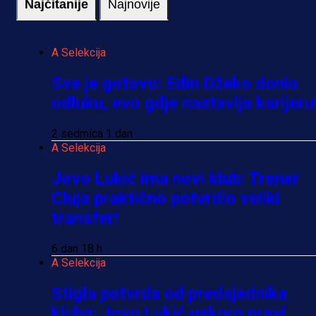
Najčitanije
Najnovije
A Selekcija
Sve je gotovo: Edin Džeko donio
odluku, evo gdje nastavlja karijeru
2 sedmica 1 dan
A Selekcija
Jovo Lukić ima novi klub: Trener
Cluja praktično potvrdio veliki
transfer!
6 dan 18 h
A Selekcija
Stigla potvrda od predsjednika
kluba: Jovo Lukić uskoro pravi