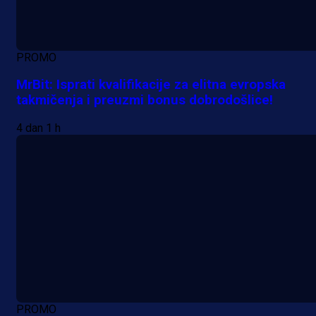
PROMO
MrBit: Isprati kvalifikacije za elitna evropska
takmičenja i preuzmi bonus dobrodošlice!
4 dan 1 h
PROMO