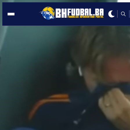
ŠPANIJA
08:20, 25.06.2025
Alonso uništio san rođenom Zeničanin
da zaigra u vrhu napada Real Madrida
Autor:
Redakcija