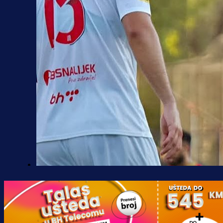
Premijer liga BiH
Borac do pobjede, ali scene iz
Banje Luke zgrozile javnost: Preki