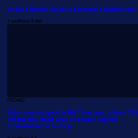
Uz BH Telecom ostanite povezani s domovinom
1 sedmica 3 dan
PROMO
Rekordno polugodište BH Telecoma: prihodi 275
miliona KM, dobit veća 12 posto i najveća
produktivnost u historiji