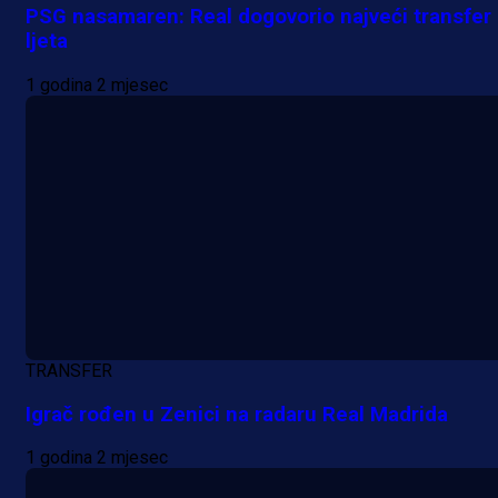
PSG nasamaren: Real dogovorio najveći transfer
ljeta
1 godina 2 mjesec
A Selekcija
Nova sezona, stari problemi: Esmi
Bajraktarević ponovo bez minuta 
PSV-u!
1 dan 3 h
TRANSFER
Igrač rođen u Zenici na radaru Real Madrida
1 godina 2 mjesec