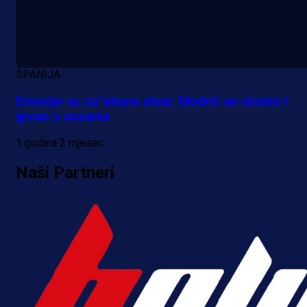
ŠPANIJA
Emocije su za°ebana stvar: Modrić se slomio i
grcao u suzama
1 godina 2 mjesec
Naši Partneri