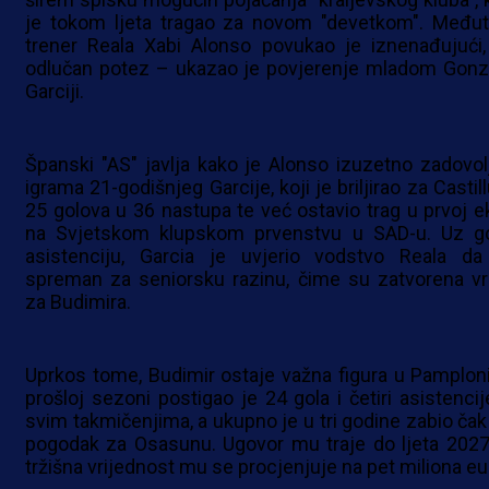
je tokom ljeta tragao za novom "devetkom". Međut
trener Reala Xabi Alonso povukao je iznenađujući, 
odlučan potez – ukazao je povjerenje mladom Gonz
Garciji.
Španski "AS" javlja kako je Alonso izuzetno zadovol
igrama 21-godišnjeg Garcije, koji je briljirao za Castil
25 golova u 36 nastupa te već ostavio trag u prvoj ek
na Svjetskom klupskom prvenstvu u SAD-u. Uz go
asistenciju, Garcia je uvjerio vodstvo Reala da
spreman za seniorsku razinu, čime su zatvorena vr
za Budimira.
Uprkos tome, Budimir ostaje važna figura u Pamploni
prošloj sezoni postigao je 24 gola i četiri asistencij
svim takmičenjima, a ukupno je u tri godine zabio čak
pogodak za Osasunu. Ugovor mu traje do ljeta 2027.
tržišna vrijednost mu se procjenjuje na pet miliona eu