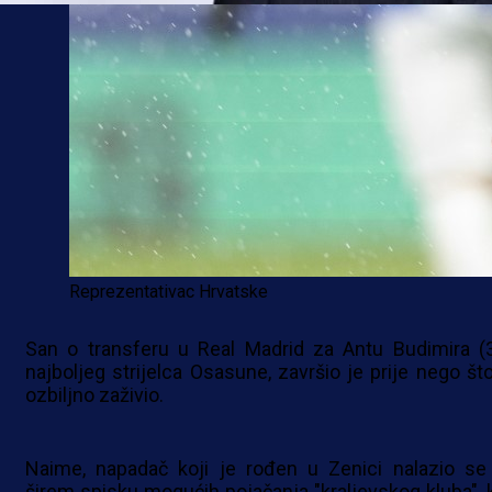
Reprezentativac Hrvatske
San o transferu u Real Madrid za Antu Budimira (3
najboljeg strijelca Osasune, završio je prije nego što
ozbiljno zaživio.
Naime, napadač koji je rođen u Zenici nalazio se
širem spisku mogućih pojačanja "kraljevskog kluba", k