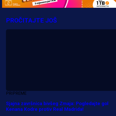
zbog skandiranja Ratku Mladiću!
18 h 20 min
PROČITAJTE JOŠ
PRIPREME
Sjajna završnica bivšeg Zmaja: Pogledajte gol
Kenana Kodre protiv Real Madrida!