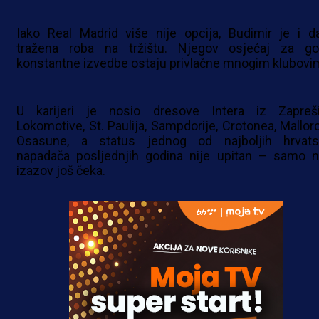
Iako Real Madrid više nije opcija, Budimir je i da
tražena roba na tržištu. Njegov osjećaj za go
konstantne izvedbe ostaju privlačne mnogim klubovi
U karijeri je nosio dresove Intera iz Zapreši
Lokomotive, St. Paulija, Sampdorije, Crotonea, Mallorc
Osasune, a status jednog od najboljih hrvats
napadača posljednjih godina nije upitan – samo n
izazov još čeka.