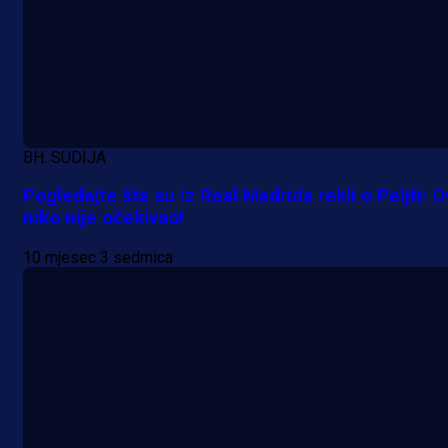
A Selekcija
Potencijalni reprezentativac BiH
pred velikim transferom: Ide kod
Demirovića u Stuttgart!
BH. SUDIJA
1 dan 1 h
Pogledajte šta su iz Real Madrida rekli o Peljti: 
niko nije očekivao!
10 mjesec 3 sedmica