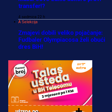
transfer!?
4 sedmica 22 h
A Selekcija
Zmajevi dobili veliko pojačanje:
Fudbaler Olympiacosa želi obući
dres BiH!
3 sedmica 6 dan
Premijer liga BiH
Misimović priveden: SIPA ga tereti
za pranje novca, pretresaju
prostorije FK Borac!
2 sedmica 3 dan
Reprezentacije