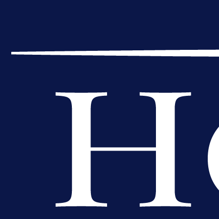
Premijer liga BiH
Bez pobjednika u Mostaru:
Sarajevo kiksalo na startu
prvenstva!
1 dan 16 h