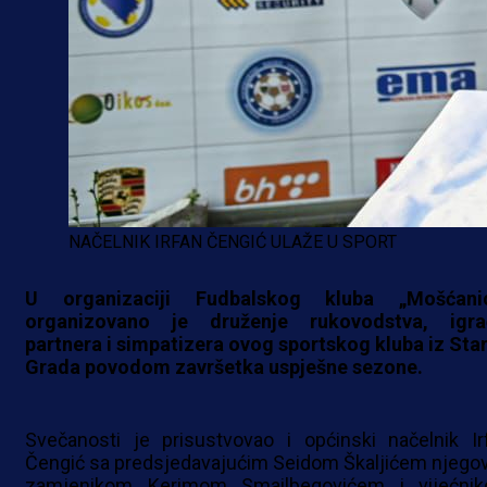
NAČELNIK IRFAN ČENGIĆ ULAŽE U SPORT
U organizaciji Fudbalskog kluba „Mošćani
organizovano je druženje rukovodstva, igra
partnera i simpatizera ovog sportskog kluba iz Sta
Grada povodom završetka uspješne sezone.
Svečanosti je prisustvovao i općinski načelnik Ir
Čengić sa predsjedavajućim Seidom Škaljićem njego
zamjenikom Kerimom Smailbegovićem i vijećni