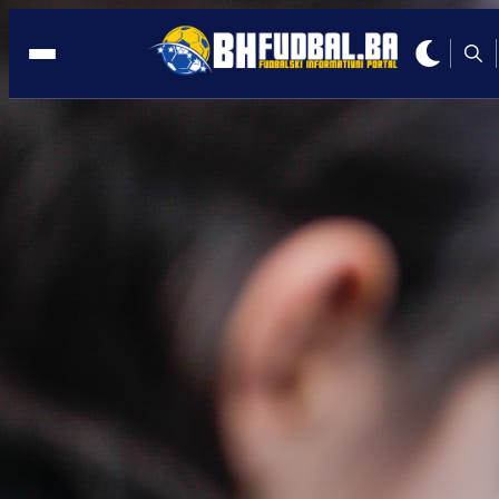
STARI GRAD
21:58, 22.06.2025
Općina Stari Grad podržala FK
Mošćanica sa 30.000 KM
Autor:
Redakcija