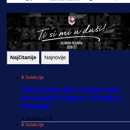
Najčitanije
Najnovije
A Selekcija
UEFA kaznila BiH: Navijači neće
moći pratiti Zmajeve u Poljskoj i
Rumuniji!
4 sedmica 21 h
A Selekcija