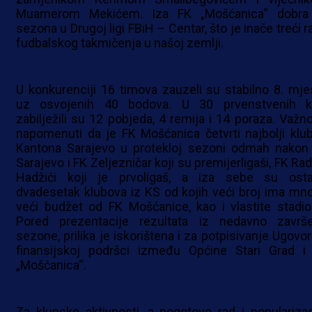
Muamerom Mekićem. Iza FK „Mošćanica“ dobra
sezona u Drugoj ligi FBiH – Centar, što je inače treći 
fudbalskog takmičenja u našoj zemlji.
U konkurenciji 16 timova zauzeli su stabilno 8. mje
uz osvojenih 40 bodova. U 30 prvenstvenih k
zabilježili su 12 pobjeda, 4 remija i 14 poraza. Važno
napomenuti da je FK Mošćanica četvrti najbolji klub
Kantona Sarajevo u protekloj sezoni odmah nakon
Sarajevo i FK Zeljezničar koji su premijerligaši, FK Ra
Hadžići koji je prvoligaš, a iza sebe su ostav
dvadesetak klubova iz KS od kojih veći broj ima mn
veći budžet od FK Mošćanice, kao i vlastite stadio
Pored prezentacije rezultata iz nedavno završ
sezone, prilika je iskorištena i za potpisivanje Ugovor
finansijskoj podršci između Općine Stari Grad i
„Mošćanica“.
Za klupske aktivnosti, a pogotovo rad i popularizac