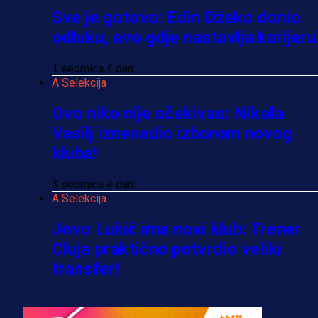
Sve je gotovo: Edin Džeko donio
odluku, evo gdje nastavlja karijeru
1 sedmica 4 dan
A Selekcija
Ovo niko nije očekivao: Nikola
Vasilj iznenadio izborom novog
kluba!
3 sedmica 4 dan
A Selekcija
Jovo Lukić ima novi klub: Trener
Cluja praktično potvrdio veliki
transfer!
2 dan 15 h
A Selekcija