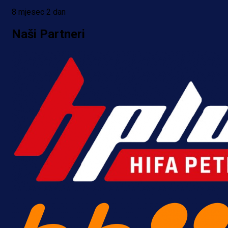
8 mjesec 2 dan
Naši Partneri
A Selekcija
Da li je selektor zadovoljan: Evo š
je Barbarez rekao o transferu
Alajbegovića u Juventus!
21 h 17 min