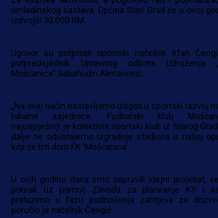
omladinskog sastava, Općina Stari Grad će u ovoj god
izdvojiti 30.000 KM.
Ugovor su potpisali općinski načelnik Irfan Čengi
potpredsjednik Upravnog odbora Udruženja 
Mošćanica“ Sabahudin Alimanović.
„Na ovaj način nastavljamo ulagati u sportski razvoj n
lokalne zajednice. Fudbalski klub Mošćan
najuspješniji je kolektivni sportski klub iz Starog Grad
dalje ne odustajemo izgradnje stadiona u našoj opć
koji će biti dom FK ‘Mošćanica’.
U ovih godinu dana smo napravili idejni projekat, vel
pomak uz pomoć Zavoda za planiranje KS i s
prelazimo u fazu podnošenja zahtjeva za dozvol
poručio je načelnik Čengić.