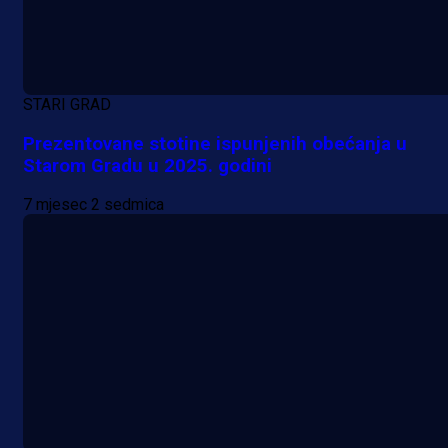
STARI GRAD
Prezentovane stotine ispunjenih obećanja u
Starom Gradu u 2025. godini
A Selekcija
Lukić seli u Bundesligu? Dva
7 mjesec 2 sedmica
njemačka kluba krenula po bh.
reprezentativca!
21 h 15 min