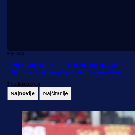
PROMO
„Talas ušteda“ uz BH Telecom donosi više
interneta i vrijedne pogodnosti za korisnike
2 sedmica 5 dan
Najnovije
Najčitanije