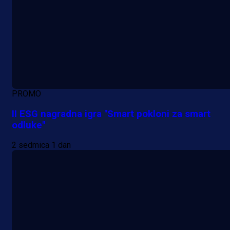
PROMO
II ESG nagradna igra "Smart pokloni za smart
odluke"
2 sedmica 1 dan