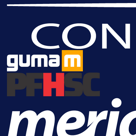
A Selekcija
Reprezentativac BiH bi mogao
postati novo pojačanje Hajduka!
21 h 19 min