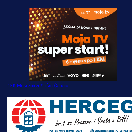
#FK Mošćanica
#Irfan Čengić