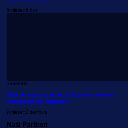
8 mjesec 6 dan
GRBAVICA
Plavi do važna tri boda: Željezničar savladao
Posušje golom Jaganjca
9 mjesec 2 sedmica
Naši Partneri