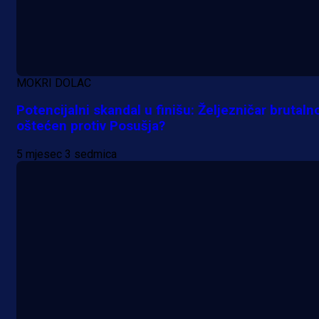
MOKRI DOLAC
Potencijalni skandal u finišu: Željezničar brutaln
oštećen protiv Posušja?
5 mjesec 3 sedmica
A Selekcija
Da li je selektor zadovoljan: Evo š
je Barbarez rekao o transferu
Alajbegovića u Juventus!
1 dan 2 h