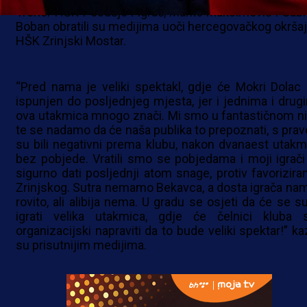
Trener HŠK Posušje i igrač, Marko Maksimović i Gabri
Boban obratili su medijima uoči hercegovačkog okršaj
HŠK Zrinjski Mostar.
“Pred nama je veliki spektakl, gdje će Mokri Dolac b
ispunjen do posljednjeg mjesta, jer i jednima i drug
ova utakmica mnogo znači. Mi smo u fantastičnom ni
te se nadamo da će naša publika to prepoznati, s pra
su bili negativni prema klubu, nakon dvanaest utakm
bez pobjede. Vratili smo se pobjedama i moji igrači
sigurno dati posljednji atom snage, protiv favorizira
Zrinjskog. Sutra nemamo Bekavca, a dosta igrača nam
rovito, ali alibija nema. U gradu se osjeti da će se su
igrati velika utakmica, gdje će čelnici kluba 
organizacijski napraviti da to bude veliki spektar!” ka
su prisutnijim medijima.