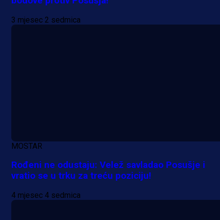
bodove protiv Posušja!
3 mjesec 2 sedmica
MOSTAR
A Selekcija
Rođeni ne odustaju: Velež savladao Posušje i
Lukić seli u Bundesligu? Dva
vratio se u trku za treću poziciju!
njemačka kluba krenula po bh.
4 mjesec 4 sedmica
reprezentativca!