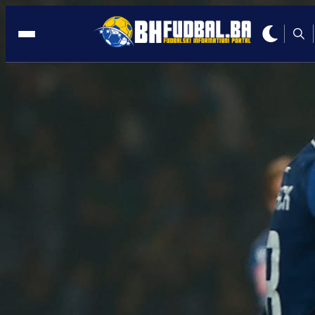
MOKRI DOLAC
12:52, 16.05.2025
SVE ĆE DA GORI! Trener Posušja
'zaprijetio' Zrinjskom!
Autor:
Redakcija