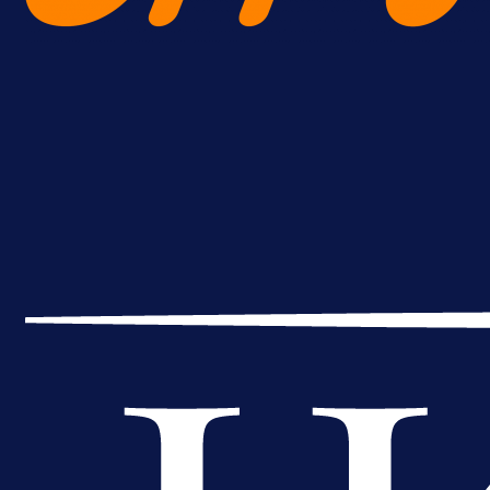
Reprezentativac BiH bi mogao
postati novo pojačanje Hajduka!
1 dan 2 h