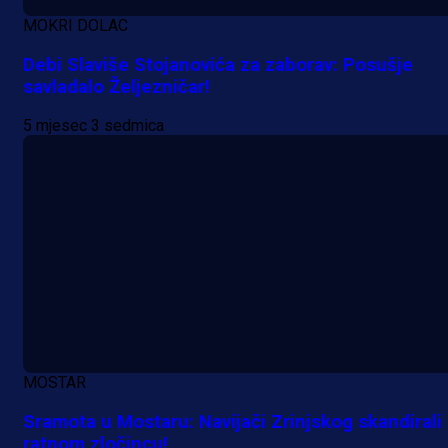
MOKRI DOLAC
Debi Slaviše Stojanovića za zaborav: Posušje
savladalo Željezničar!
5 mjesec 3 sedmica
MOSTAR
Sramota u Mostaru: Navijači Zrinjskog skandirali
ratnom zločincu!