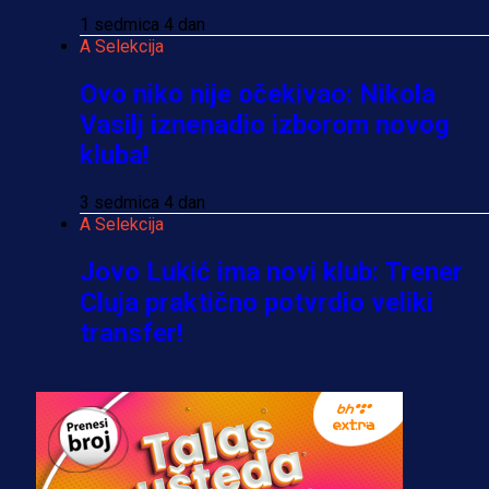
1 sedmica 4 dan
A Selekcija
Ovo niko nije očekivao: Nikola
Vasilj iznenadio izborom novog
kluba!
3 sedmica 4 dan
A Selekcija
Jovo Lukić ima novi klub: Trener
Cluja praktično potvrdio veliki
transfer!
2 dan 20 h
A Selekcija
Stigla potvrda od predsjednika
kluba: Jovo Lukić uskoro pravi