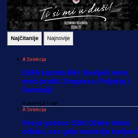
Najčitanije
Najnovije
A Selekcija
UEFA kaznila BiH: Navijači neće
moći pratiti Zmajeve u Poljskoj i
Rumuniji!
4 sedmica 1 dan
A Selekcija
Sve je gotovo: Edin Džeko donio
odluku, evo gdje nastavlja karijeru