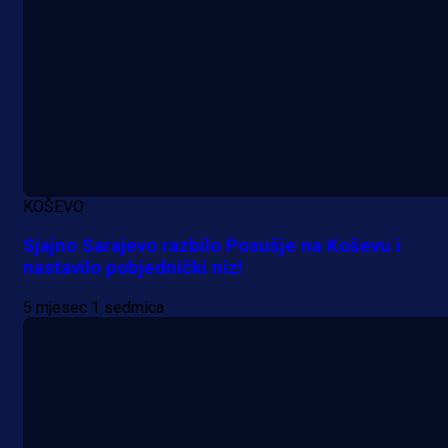
1 dan 2 h
KOŠEVO
Sjajno Sarajevo razbilo Posušje na Koševu i
nastavilo pobjednički niz!
5 mjesec 1 sedmica