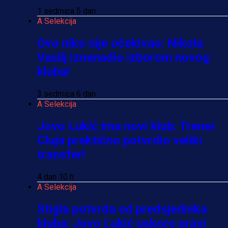
1 sedmica 5 dan
A Selekcija
Ovo niko nije očekivao: Nikola
Vasilj iznenadio izborom novog
kluba!
3 sedmica 6 dan
A Selekcija
Jovo Lukić ima novi klub: Trener
Cluja praktično potvrdio veliki
transfer!
4 dan 10 h
A Selekcija
Stigla potvrda od predsjednika
kluba: Jovo Lukić uskoro pravi