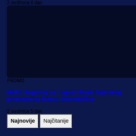
2 sedmica 4 dan
PROMO
MrBit: Registruj se i isprati finale Svjetskog
prvenstva uz bonus dobrodošlice
2 sedmica 5 dan
Najnovije
Najčitanije