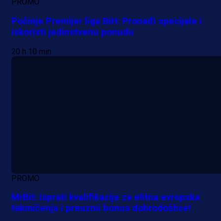
PROMO
Počinje Premijer liga BiH: Pronađi specijale i
iskoristi jedinstvenu ponudu
20 h 10 min
PROMO
MrBit: Isprati kvalifikacije za elitna evropska
takmičenja i preuzmi bonus dobrodošlice!