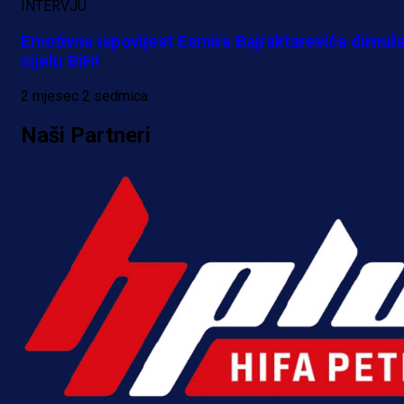
INTERVJU
Emotivna ispovijest Esmira Bajraktarevića dirnul
cijelu BiH!
2 mjesec 2 sedmica
Naši Partneri