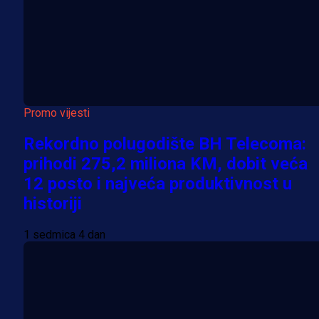
Promo vijesti
Rekordno polugodište BH Telecoma:
prihodi 275,2 miliona KM, dobit veća
12 posto i najveća produktivnost u
historiji
1 sedmica 4 dan