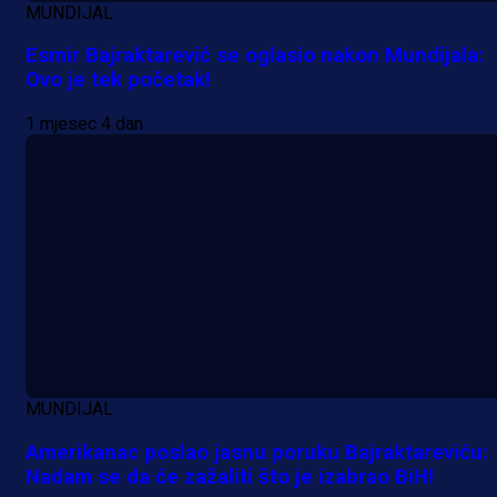
MUNDIJAL
Esmir Bajraktarević se oglasio nakon Mundijala:
Ovo je tek početak!
1 mjesec 4 dan
A Selekcija
Samed Baždar predstavljen u
novom klubu, nosit će kultni broj
devet!
14 h 16 min
MUNDIJAL
Amerikanac poslao jasnu poruku Bajraktareviću:
A Selekcija
Nadam se da će zažaliti što je izabrao BiH!