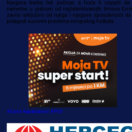
Njegova borba tek počinje, a hoće li uspjeti da
nametne u jednom od najtalentovanijih timova Evro
zavisi isključivo od njega i njegove sposobnosti da
prilagodi surovim pravilima evropskog fudbala.
#Esmir Bajraktarević
#PSV