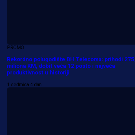
PROMO
Rekordno polugodište BH Telecoma: prihodi 275
miliona KM, dobit veća 12 posto i najveća
produktivnost u historiji
1 sedmica 4 dan