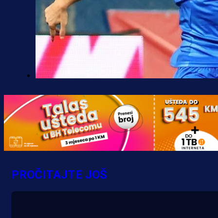
Premijer liga BiH
Željo uprkos svim problemima
krenuo pobjedom: Plavi slavili na
Grbavici!
10 h 19 min
PROČITAJTE JOŠ