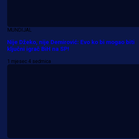
zanimljivom trenutku!
1 dan 10 h
Više vijesti
MUNDIJAL
Nije Džeko, nije Demirović: Evo ko bi mogao biti
ključni igrač BiH na SP!
1 mjesec 4 sedmica