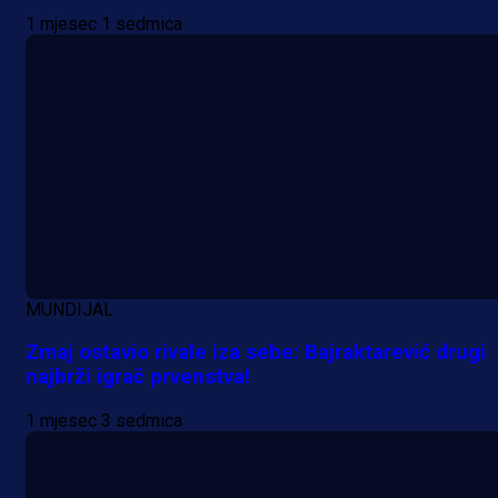
Pogledajte gol: Tabaković zabio z
1 mjesec 1 sedmica
trijumf Salzburga u Evropskoj ligi!
18 h 3 min
MUNDIJAL
Zmaj ostavio rivale iza sebe: Bajraktarević drugi
najbrži igrač prvenstva!
1 mjesec 3 sedmica