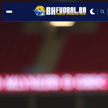
NIZOZEMSKA
17:13, 12.02.2025
Stigla SUROVA ISTINA za Bajraktarevi
iz Nizozemske!
Autor:
Redakcija