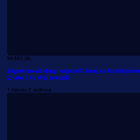
Promo vijesti
MUNDIJAL
Počinje Premijer liga BiH: Pronađi
Bajraktarević drugi najmlađi Zmaj na Mundijalima
specijale i iskoristi jedinstvenu
Znate li ko drži rekord?
ponudu
1 mjesec 3 sedmica
20 h 10 min
A Selekcija
Šta je Barbarez htio poručiti?
Njegova objava dolazi u veoma