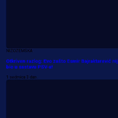
NIZOZEMSKA
Otkriven razlog: Evo zašto Esmir Bajraktarević ni
bio u sastavu PSV-a!
1 sedmica 3 dan