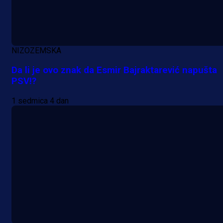
NIZOZEMSKA
Da li je ovo znak da Esmir Bajraktarević napušta
PSV!?
Premijer liga BiH
1 sedmica 4 dan
Grbavica se prisjetila Izeta Nanića
Manijaci razvili posebnu parolu!
11 h 7 min