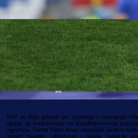
REPREZENTATIVAC BiH
Esmir Bajraktarević došao je u PSV Eindhoven ove z
s nadom da će napraviti iskorak u karijeri nakon nast
u MLS-u.
Talentovani vezista porijeklom iz Bosne i Hercegov
stigao je u jedan od najjačih evropskih razvojnih centa
ali surova istina je da će mu biti izuzetno teško izbor
mjesto u startnoj postavi.
PSV je klub poznat po stvaranju i razvijanju mla
igrača, ali konkurencija na Bajraktarevićevoj poziciji
ogromna. Trener Peter Bosz raspolaže širokim kad
punim talenata, uključujući i mlade zvijezde po