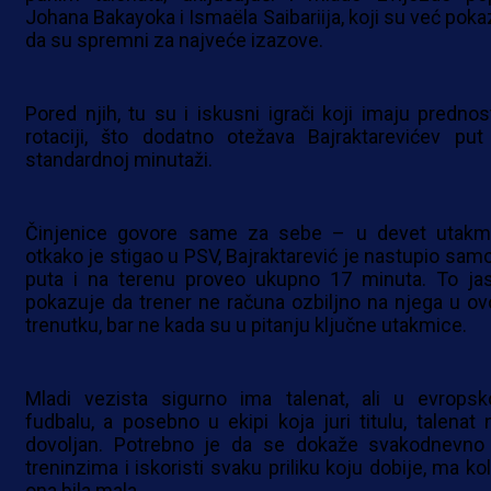
Johana Bakayoka i Ismaëla Saibariija, koji su već pokaz
da su spremni za najveće izazove.
Pored njih, tu su i iskusni igrači koji imaju prednos
rotaciji, što dodatno otežava Bajraktarevićev put
standardnoj minutaži.
Činjenice govore same za sebe – u devet utakm
otkako je stigao u PSV, Bajraktarević je nastupio samo 
puta i na terenu proveo ukupno 17 minuta. To ja
pokazuje da trener ne računa ozbiljno na njega u o
trenutku, bar ne kada su u pitanju ključne utakmice.
Mladi vezista sigurno ima talenat, ali u evrops
fudbalu, a posebno u ekipi koja juri titulu, talenat n
dovoljan. Potrebno je da se dokaže svakodnevno
treninzima i iskoristi svaku priliku koju dobije, ma ko
ona bila mala.