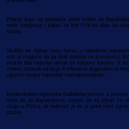
Pitanje koje se postavlja jeste koliko će Bajraktare
imati strpljenja i kakav će biti PSV-ov plan za nje
razvoj.
Ukoliko ne dobije veću šansu u narednim mjeseci
vrlo je moguće da ga klub pošalje na pozajmicu, što
možda bila najbolja opcija za njegovu karijeru. S dr
strane, ostanak na klupi ili tribinama dugoročno bi mo
ugroziti njegov napredak i samopouzdanje.
Bosanskohercegovačka fudbalska javnost s pravom
nada da će Bajraktarević uspjeti da se izbori za v
ulogu u PSV-u, ali realnost je da je pred njim ogro
izazov.