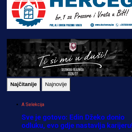
Najčitanije
Najnovije
A Selekcija
Sve je gotovo: Edin Džeko donio
odluku, evo gdje nastavlja karijeru