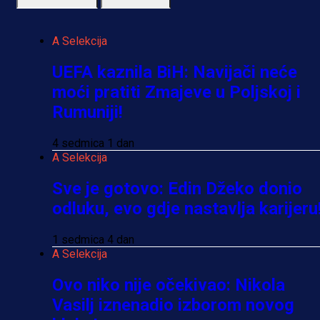
A Selekcija
UEFA kaznila BiH: Navijači neće
moći pratiti Zmajeve u Poljskoj i
Rumuniji!
4 sedmica 1 dan
A Selekcija
Sve je gotovo: Edin Džeko donio
odluku, evo gdje nastavlja karijeru
1 sedmica 4 dan
A Selekcija
Ovo niko nije očekivao: Nikola
Vasilj iznenadio izborom novog