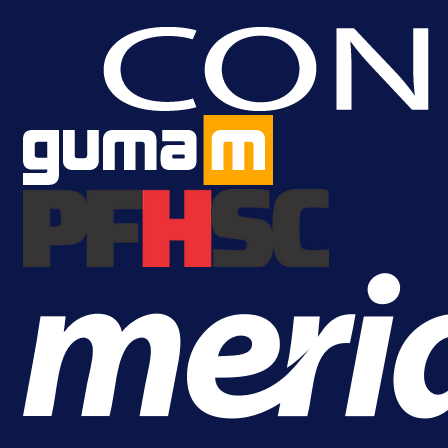
A Selekcija
Da li je selektor zadovoljan: Evo š
je Barbarez rekao o transferu
Alajbegovića u Juventus!