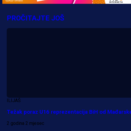
MrBit: Isprati kvalifikacije za elitn
evropska takmičenja i preuzmi
PROČITAJTE JOŠ
bonus dobrodošlice!
10 h 38 min
ILIJAŠ
Težak poraz U16 reprezentacija BiH od Mađarsk
2 godina 2 mjesec