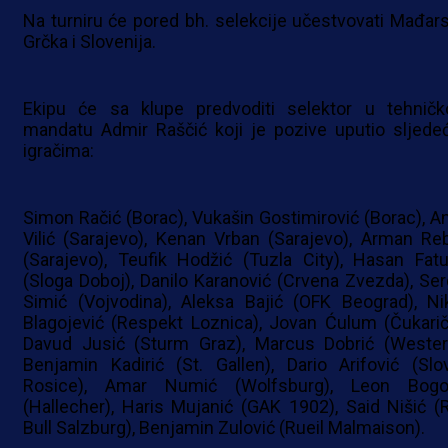
Na turniru će pored bh. selekcije učestvovati Mađars
Grčka i Slovenija.
Ekipu će sa klupe predvoditi selektor u tehnič
mandatu Admir Raščić koji je pozive uputio sljede
igračima:
Simon Račić (Borac), Vukašin Gostimirović (Borac), A
Vilić (Sarajevo), Kenan Vrban (Sarajevo), Arman Re
(Sarajevo), Teufik Hodžić (Tuzla City), Hasan Fatu
(Sloga Doboj), Danilo Karanović (Crvena Zvezda), Ser
Simić (Vojvodina), Aleksa Bajić (OFK Beograd), Ni
Blagojević (Respekt Loznica), Jovan Ćulum (Čukaričk
Davud Jusić (Sturm Graz), Marcus Dobrić (Westerl
Benjamin Kadirić (St. Gallen), Dario Arifović (Slo
Rosice), Amar Numić (Wolfsburg), Leon Bogo
(Hallecher), Haris Mujanić (GAK 1902), Said Nišić (
Bull Salzburg), Benjamin Zulović (Rueil Malmaison).