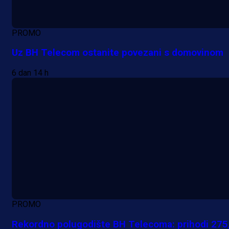
PROMO
Uz BH Telecom ostanite povezani s domovinom
6 dan 14 h
PROMO
Rekordno polugodište BH Telecoma: prihodi 275