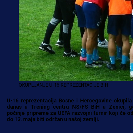
OKUPLJANJE U-16 REPREZENTACIJE BIH
U-16 reprezentacija Bosne i Hercegovine okupila
danas u Trening centru NS/FS BiH u Zenici, g
počinje pripreme za UEFA razvojni turnir koji će od
do 13. maja biti održan u našoj zemlji.