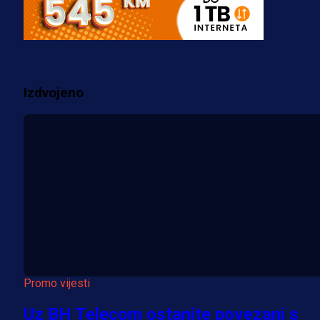
Fudbaler Olympiacosa želi obući
dres BiH!
3 sedmica 3 dan
Izdvojeno
Više vijesti
Promo vijesti
Uz BH Telecom ostanite povezani s