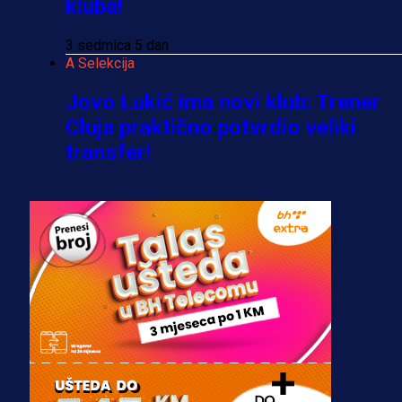
kluba!
3 sedmica 5 dan
A Selekcija
Jovo Lukić ima novi klub: Trener
Cluja praktično potvrdio veliki
transfer!
3 dan 3 h
A Selekcija
Stigla potvrda od predsjednika
kluba: Jovo Lukić uskoro pravi
transfer!?
3 sedmica 4 dan
A Selekcija
Zmajevi dobili veliko pojačanje: