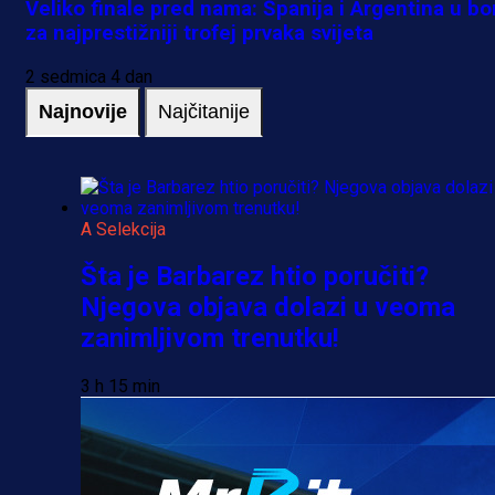
Veliko finale pred nama: Španija i Argentina u bo
za najprestižniji trofej prvaka svijeta
2 sedmica 4 dan
Najnovije
Najčitanije
A Selekcija
Šta je Barbarez htio poručiti?
Njegova objava dolazi u veoma
zanimljivom trenutku!
3 h 15 min