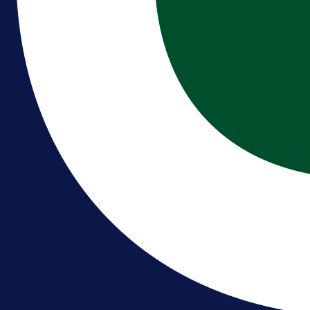
A Selekcija
Brat Kerima Alajbegovića pozvan 
reprezentaciju Njemačke!