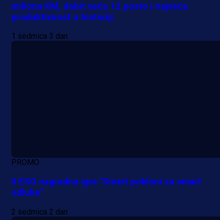
miliona KM, dobit veća 12 posto i najveća
produktivnost u historiji
1 sedmica 3 dan
PROMO
II ESG nagradna igra "Smart pokloni za smart
odluke"
2 sedmica 2 dan