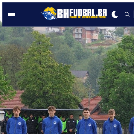
U-16 BIH
14:59, 06.05.2024
Počele pripreme U16 reprezentacija Bi
za turnir!
Autor:
Redakcija