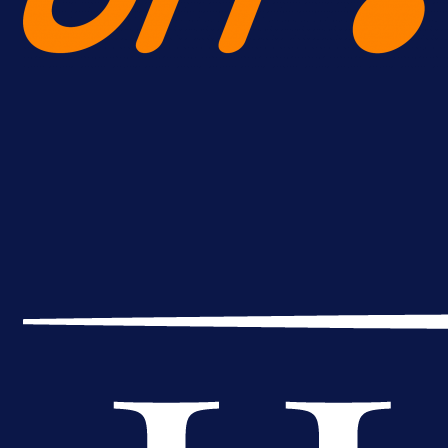
A Selekcija
Lukić seli u Bundesligu? Dva
njemačka kluba krenula po bh.