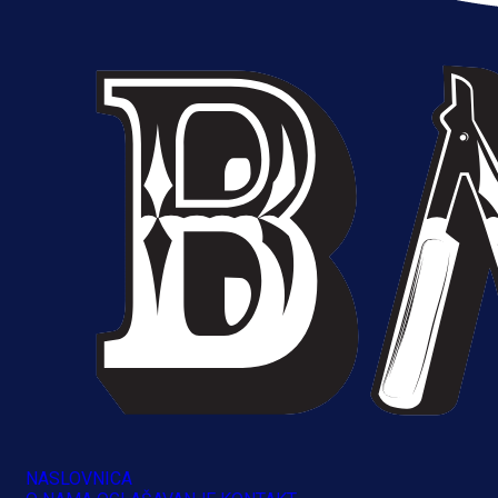
1 dan 9 h
Više vijesti
NASLOVNICA