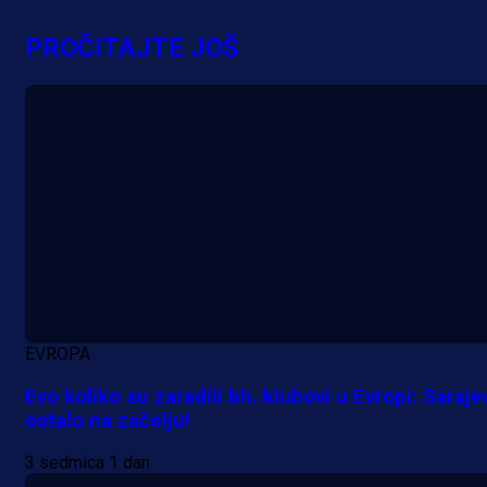
PROČITAJTE JOŠ
A Selekcija
Nova sezona, stari problemi: Esmi
Bajraktarević ponovo bez minuta 
PSV-u!
21 min 57 sekunda
EVROPA
Evo koliko su zaradili bh. klubovi u Evropi: Saraje
ostalo na začelju!
3 sedmica 1 dan