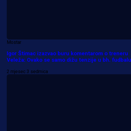
Mostar
Igor Štimac izazvao buru komentarom o treneru
Veleža: Ovako se samo dižu tenzije u bh. fudbal
2 mjesec 3 sedmica