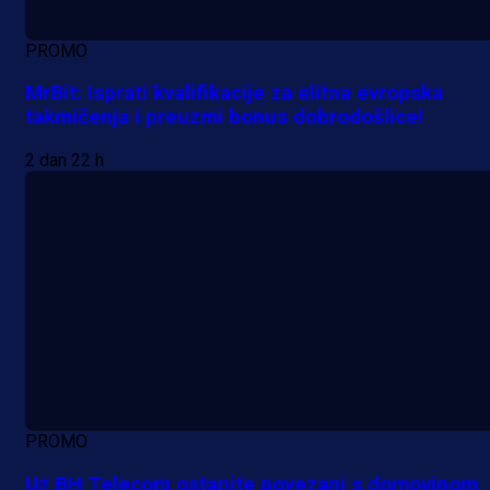
PROMO
MrBit: Isprati kvalifikacije za elitna evropska
takmičenja i preuzmi bonus dobrodošlice!
2 dan 22 h
PROMO
Uz BH Telecom ostanite povezani s domovinom