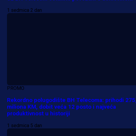
1 sedmica 2 dan
PROMO
Rekordno polugodište BH Telecoma: prihodi 275
miliona KM, dobit veća 12 posto i najveća
produktivnost u historiji
1 sedmica 5 dan