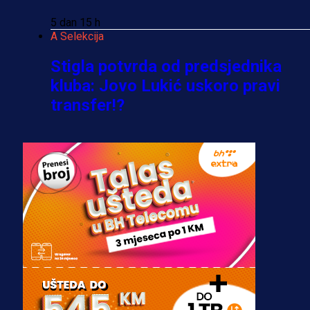
5 dan 15 h
A Selekcija
Stigla potvrda od predsjednika
kluba: Jovo Lukić uskoro pravi
transfer!?
3 sedmica 6 dan
A Selekcija
Zmajevi dobili veliko pojačanje:
Fudbaler Olympiacosa želi obući
dres BiH!
3 sedmica 5 dan
Premijer liga BiH
Misimović priveden: SIPA ga tereti