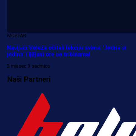
MOSTAR
Navijači Veleža očitali lekciju svima: 'Jedna si
jedina' i ljiljani ore se tribinama!
2 mjesec 3 sedmica
Naši Partneri
A Selekcija
Sjajna završnica bivšeg Zmaja: