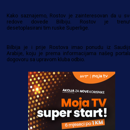
Kako saznajemo, Rostov je zainteresovan da u sv
redove dovede Bilbiju. Rostov je trenu
desetoplasirani tim ruske Superlige.
Bilbija je i prije Rostova imao ponudu iz Saudij
Arabije, koju je prema informacijama našeg portal
dogovoru sa upravom kluba odbio.