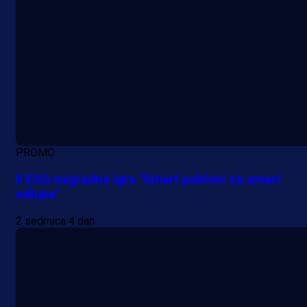
PROMO
II ESG nagradna igra "Smart pokloni za smart
odluke"
2 sedmica 4 dan