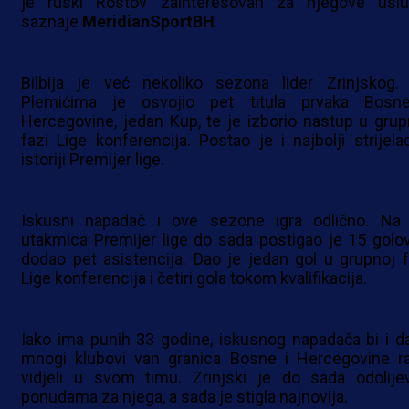
je ruski Rostov zainteresovan za njegove uslu
saznaje
MeridianSportBH
.
Bilbija je već nekoliko sezona lider Zrinjskog.
Plemićima je osvojio pet titula prvaka Bosn
Hercegovine, jedan Kup, te je izborio nastup u grup
fazi Lige konferencija. Postao je i najbolji strijela
istoriji Premijer lige.
Iskusni napadač i ove sezone igra odlično. Na
utakmica Premijer lige do sada postigao je 15 golov
dodao pet asistencija. Dao je jedan gol u grupnoj f
Lige konferencija i četiri gola tokom kvalifikacija.
Iako ima punih 33 godine, iskusnog napadača bi i da
mnogi klubovi van granica Bosne i Hercegovine r
vidjeli u svom timu. Zrinjski je do sada odolije
ponudama za njega, a sada je stigla najnovija.