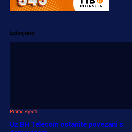
za pranje novca, pretresaju
prostorije FK Borac!
2 sedmica 2 dan
Izdvojeno
Više vijesti
Promo vijesti
Uz BH Telecom ostanite povezani s