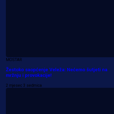
MOSTAR
Žestoko saopćenje Veleža: Nećemo šutjeti na
mržnju i provokacije!
2 mjesec 3 sedmica