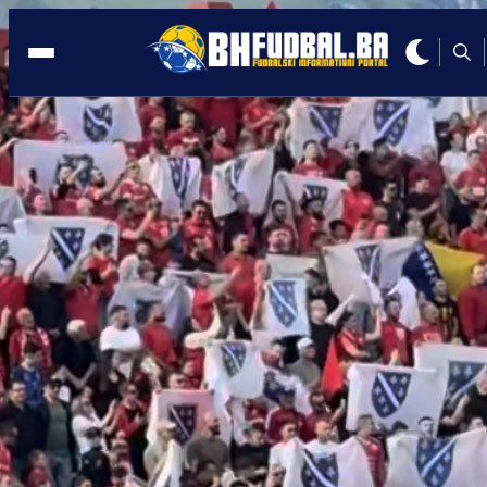
MOSTAR
09:08, 16.02.2024
Nemanja Bilbija napušta Zrinjski?!
Autor:
Redakcija
09:08, 16.02.2024