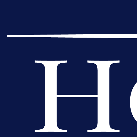
A Selekcija
Kakva partija Omerovića: Postiga
dva gola za samo tri minute!
16 h 51 min