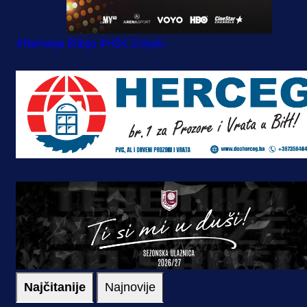
#Nemanja Bilbija
#HŠK Zrinjski
Najčitanije
Najnovije