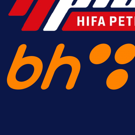
Pogledajte gol Kenana Kodre prot
Real Madrida!
15 h 41 min