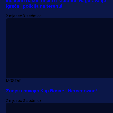
Incidenti nakon finala u Mostaru: Naguravanje
igrača i policija na terenu!
2 mjesec 3 sedmica
Premijer liga BiH
Bez pobjednika u Mostaru:
Sarajevo kiksalo na startu
MOSTAR
prvenstva!
Zrinjski osvojio Kup Bosne i Hercegovine!
13 h 41 min
2 mjesec 3 sedmica