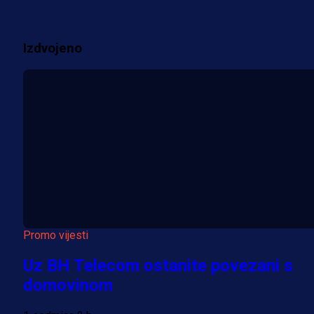
2 sedmica 1 h
Izdvojeno
Više vijesti
Promo vijesti
Uz BH Telecom ostanite povezani s
domovinom