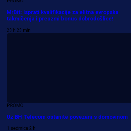
PROMO
MrBit: Isprati kvalifikacije za elitna evropska
takmičenja i preuzmi bonus dobrodošlice!
23 h 23 min
PROMO
Uz BH Telecom ostanite povezani s domovinom
1 sedmica 2 h