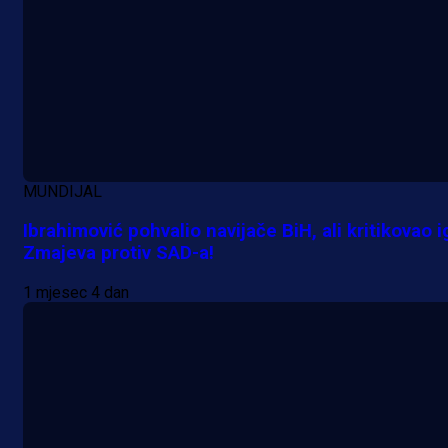
Promo vijesti
MrBit: Isprati kvalifikacije za elitn
MUNDIJAL
evropska takmičenja i preuzmi
Ibrahimović pohvalio navijače BiH, ali kritikovao i
bonus dobrodošlice!
Zmajeva protiv SAD-a!
23 h 23 min
1 mjesec 4 dan