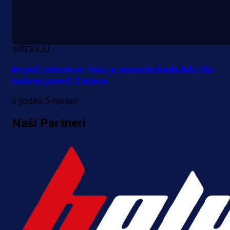
A Selekcija
Da li je selektor zadovoljan: Evo š
INTERVJU
je Barbarez rekao o transferu
Krunić otvoreno: Nas je sramota kada bilo šta
Alajbegovića u Juventus!
radimo pored Zlatana
1 dan 22 h
5 godina 5 mjesec
Naši Partneri