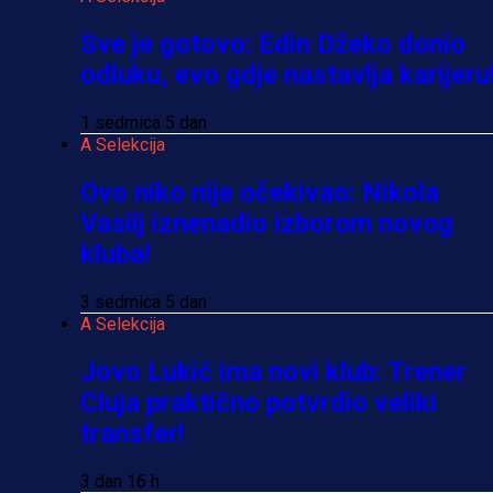
Sve je gotovo: Edin Džeko donio
odluku, evo gdje nastavlja karijeru
1 sedmica 5 dan
A Selekcija
Ovo niko nije očekivao: Nikola
Vasilj iznenadio izborom novog
kluba!
3 sedmica 5 dan
A Selekcija
Jovo Lukić ima novi klub: Trener
Cluja praktično potvrdio veliki
transfer!
3 dan 16 h