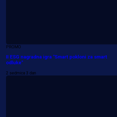
PROMO
II ESG nagradna igra "Smart pokloni za smart
odluke"
2 sedmica 3 dan