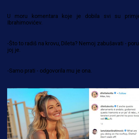
U moru komentara koje je dobila svi su primjet
Ibrahimovićev.
-Što to radiš na krovu, Dileta? Nemoj zabušavati - poru
joj je.
-Samo prati - odgovorila mu je ona.