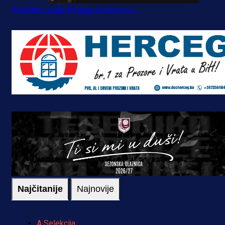
#Diletta Leotta
#Zlatan Ibrahimović
Najčitanije
Najnovije
A Selekcija