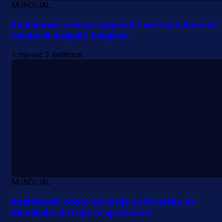
MUNDIJAL
Ibrahimović i Henry zapjevali 'I am From Bosnia' i
oduševili navijače Zmajeva!
1 mjesec 3 sedmica
MUNDIJAL
Ibrahimović otkrio da navija za Hrvatsku na
Mundijalu: BiH nije ni spomenuo!