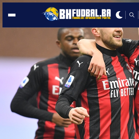
PRELIJEPA NOVINARKA
19:06, 08.07.2020
Šta je to Zlatan Ibrahimović poručio
atraktivnoj Dileti Leoti?
Autor:
BHFudbal.ba 2