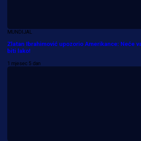
MUNDIJAL
Zlatan Ibrahimović upozorio Amerikance: Neće 
biti lako!
1 mjesec 5 dan