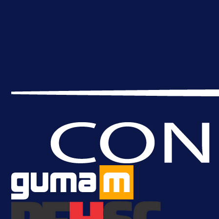
A Selekcija
Reprezentativac BiH bi mogao
postati novo pojačanje Hajduka!
1 dan 22 h
Više vijesti