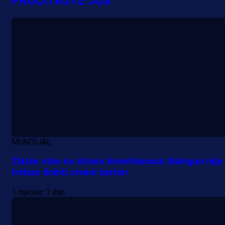
PROČITAJTE JOŠ
zanimljivom trenutku!
16 h 44 sekunda
MUNDIJAL
Zlatan stao na stranu Amerikanaca: Balogun nije
trebao dobiti crveni karton
1 mjesec 1 dan