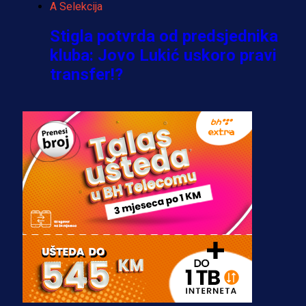
A Selekcija
Stigla potvrda od predsjednika
kluba: Jovo Lukić uskoro pravi
transfer!?
3 sedmica 4 dan
A Selekcija
Zmajevi dobili veliko pojačanje:
Fudbaler Olympiacosa želi obući
dres BiH!
3 sedmica 3 dan
Premijer liga BiH
Misimović priveden: SIPA ga tereti
za pranje novca, pretresaju
prostorije FK Borac!