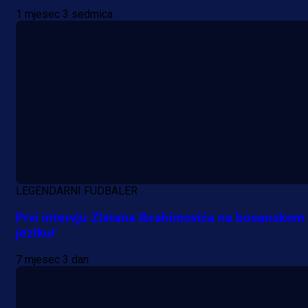
1 mjesec 3 sedmica
A Selekcija
Lukić seli u Bundesligu? Dva
njemačka kluba krenula po bh.
reprezentativca!
1 dan 22 h
LEGENDARNI FUDBALER
Prvi intervju Zlatana Ibrahimovića na bosanskom
jeziku!
7 mjesec 3 dan