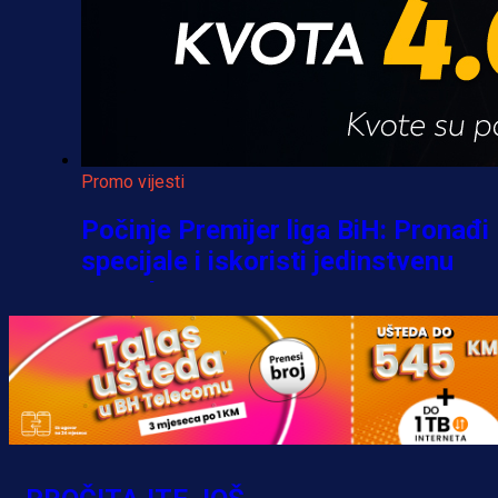
Promo vijesti
Počinje Premijer liga BiH: Pronađi
specijale i iskoristi jedinstvenu
ponudu
1 h 33 min
A Selekcija
Šta je Barbarez htio poručiti?
Njegova objava dolazi u veoma