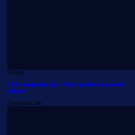
PROMO
II ESG nagradna igra "Smart pokloni za smart
odluke"
2 sedmica 2 dan