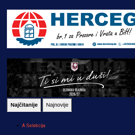
Najčitanije
Najnovije
A Selekcija