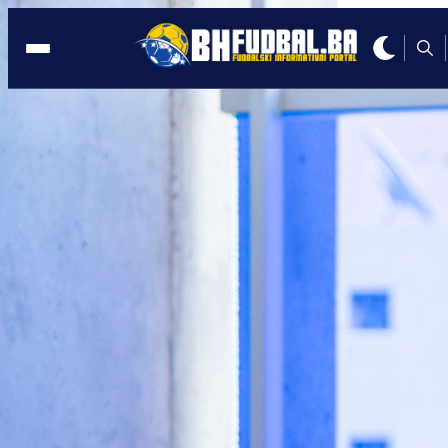
PFHSC
00:20, 06.12.2025
SEZONA JE GOTOVA. ZNATE LI NA
ČEMU VAŠE DIJETE TREBA RADITI?
Autor:
Redakcija