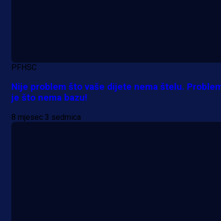
PFHSC
Nije problem što vaše dijete nema štelu. Proble
je što nema bazu!
8 mjesec 3 sedmica