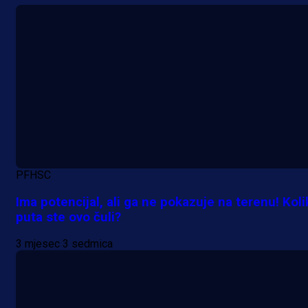
13 h 54 min
PFHSC
Ima potencijal, ali ga ne pokazuje na terenu! Koli
puta ste ovo čuli?
3 mjesec 3 sedmica