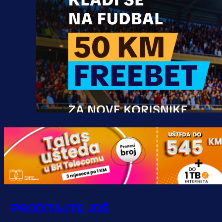
Promo vijesti
MrBit: Isprati kvalifikacije za elitn
evropska takmičenja i preuzmi
PROČITAJTE JOŠ
bonus dobrodošlice!