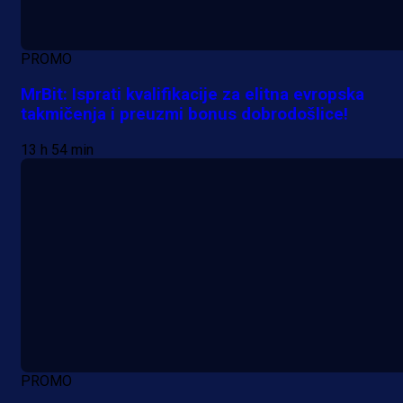
PROMO
MrBit: Isprati kvalifikacije za elitna evropska
takmičenja i preuzmi bonus dobrodošlice!
13 h 54 min
PROMO