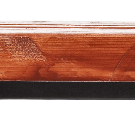
KINERA APLIKACIJA
Sezona je završena. Treninzi su stali, utakmice
gotove, a pauza je pred nama.
A vi, kao roditelj, vjerovatno se pitate:
1. Na čemu moje dijete treba raditi?
2. Da li mu nedostaje snage, balansa ili mobilnosti?