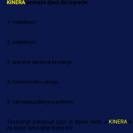
KINERA
pomaže djeci da izgrade:
1. mobilnost
2. stabilnost
3. pravilne obrasce kretanja
4. funkcionalnu snagu
5. samopouzdanje u pokretu
Testiranje pokazuje gdje je dijete sada, a
KINERA
k
da dođe tamo gdje treba biti.