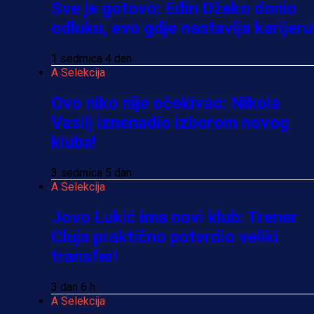
Sve je gotovo: Edin Džeko donio
odluku, evo gdje nastavlja karijeru
1 sedmica 4 dan
A Selekcija
Ovo niko nije očekivao: Nikola
Vasilj iznenadio izborom novog
kluba!
3 sedmica 5 dan
A Selekcija
Jovo Lukić ima novi klub: Trener
Cluja praktično potvrdio veliki
transfer!
3 dan 6 h
A Selekcija