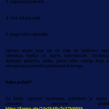
3. sigurnost pokreta
4. rizik od povreda
5. dugoročni napredak
Upravo stvari koje se ne vide na utakmici najv
određuju koliko će dijete napredovati. Testiran
dobijate početnu tačku, jasnu sliku stanja koja 
omogućava pametno planiranje treninga.
Kako početi?
Da biste započeli testiranje, potrebno je samo
unesete osnovne podatk
https://forms.gle/24xSbARyTn3ZN99X6