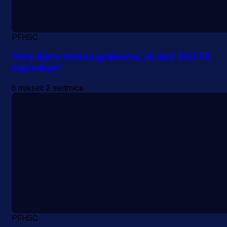
PFHSC
Vaše dijete trenira godinama, ali da li ZAISTA
napreduje?
6 mjesec 2 sedmica
A Selekcija
Lukić seli u Bundesligu? Dva
njemačka kluba krenula po bh.
reprezentativca!
1 dan 12 h
PFHSC