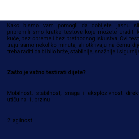
3. Da li zaostaje ili napreduje?
Kako bismo vam pomogli da dobijete jasnu sli
pripremili smo kratke testove koje možete uraditi 
kuće, bez opreme i bez prethodnog iskustva. Ovi test
traju samo nekoliko minuta, ali otkrivaju na čemu dij
treba raditi da bi bilo brže, stabilnije, snažnije i sigurnij
Zašto je važno testirati dijete?
Mobilnost, stabilnost, snaga i eksplozivnost direk
utiču na: 1. brzinu
2. agilnost