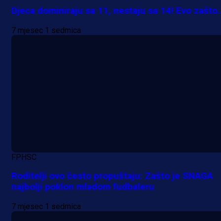
Djeca dominiraju sa 11, nestaju sa 14! Evo zašto..
7 mjesec 1 sedmica
FPHSC
Roditelji ovo često propuštaju: Zašto je SNAGA
najbolji poklon mladom fudbaleru
7 mjesec 1 sedmica