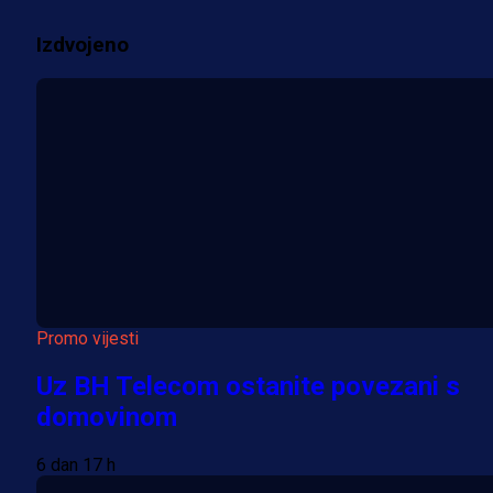
1 sedmica 6 dan
Izdvojeno
Više vijesti
Promo vijesti
Uz BH Telecom ostanite povezani s
domovinom
6 dan 17 h