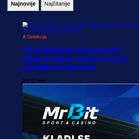
Najnovije
Najčitanije
A Selekcija
Šta je Barbarez htio poručiti?
Njegova objava dolazi u veoma
zanimljivom trenutku!
6 h 32 min