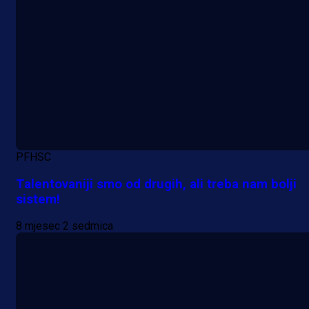
PFHSC
A Selekcija
Talentovaniji smo od drugih, ali treba nam bolji
Da li je selektor zadovoljan: Evo š
sistem!
je Barbarez rekao o transferu
8 mjesec 2 sedmica
Alajbegovića u Juventus!
1 dan 12 h