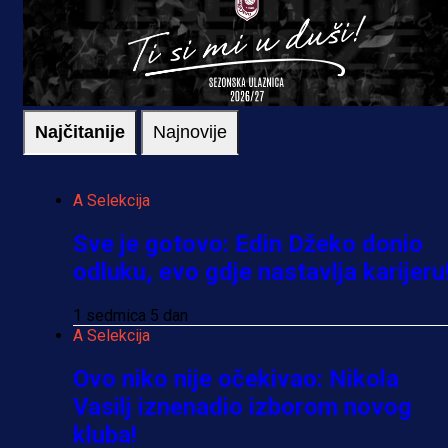
Najčitanije
Najnovije
A Selekcija
Sve je gotovo: Edin Džeko donio
odluku, evo gdje nastavlja karijeru
1 sedmica 5 dan
A Selekcija
Ovo niko nije očekivao: Nikola
Vasilj iznenadio izborom novog
kluba!