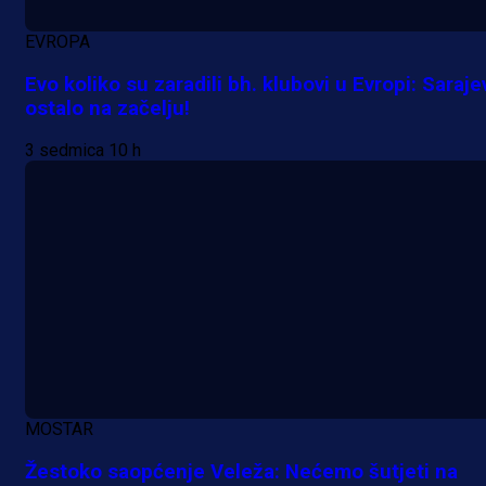
EVROPA
Evo koliko su zaradili bh. klubovi u Evropi: Saraje
ostalo na začelju!
3 sedmica 10 h
MOSTAR
Žestoko saopćenje Veleža: Nećemo šutjeti na