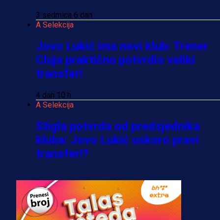
3 sedmica 6 dan
A Selekcija
Jovo Lukić ima novi klub: Trener
Cluja praktično potvrdio veliki
transfer!
4 dan 10 h
A Selekcija
Stigla potvrda od predsjednika
kluba: Jovo Lukić uskoro pravi
transfer!?
3 sedmica 5 dan
A Selekcija
Zmajevi dobili veliko pojačanje:
Fudbaler Olympiacosa želi obući