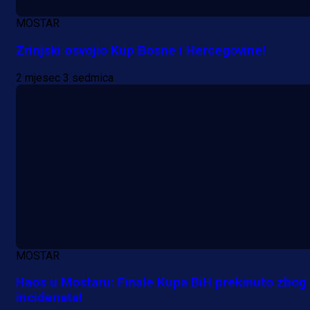
Promo vijesti
MOSTAR
Počinje Premijer liga BiH: Pronađi
Zrinjski osvojio Kup Bosne i Hercegovine!
specijale i iskoristi jedinstvenu
ponudu
2 mjesec 3 sedmica
20 h 17 min
A Selekcija
Šta je Barbarez htio poručiti?
Njegova objava dolazi u veoma
zanimljivom trenutku!
1 dan 10 h
MOSTAR
Više vijesti
Haos u Mostaru: Finale Kupa BiH prekinuto zbog
incidenata!