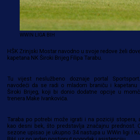
WWIN LIGA BIH
HŠK Zrinjski Mostar navodno u svoje redove želi dove
kapetana NK Široki Brijeg Filipa Tarabu.
Tu vijest neslužbeno doznaje portal Sportsport.
navodeći da se radi o mladom braniču i kapetanu
Široki Brijeg, koji bi donio dodatne opcije u momč
trenera Make Ivankovića.
Taraba po potrebi može igrati i na poziciji stopera, al
kao desni bek, što predstavlja značajnu prednost. 
sezone upisao je ukupno 34 nastupa u WWin ligi i K
BiH, uz po jedan postignut pogodak i asistenciju.