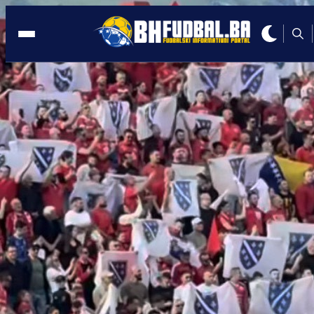
PECARA
21:48, 02.06.2025
Kapiten Širokog Brijega seli u redove
novog prvaka BiH?
Autor:
Redakcija