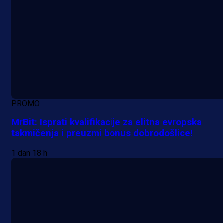
PROMO
MrBit: Isprati kvalifikacije za elitna evropska
takmičenja i preuzmi bonus dobrodošlice!
1 dan 18 h