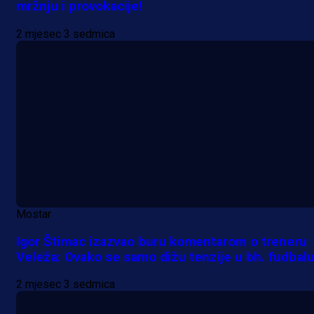
mržnju i provokacije!
Premijer liga BiH
2 mjesec 3 sedmica
Grbavica se prisjetila Izeta Nanića
Manijaci razvili posebnu parolu!
11 h 14 min
Mostar
Igor Štimac izazvao buru komentarom o treneru
Veleža: Ovako se samo dižu tenzije u bh. fudbal
2 mjesec 3 sedmica