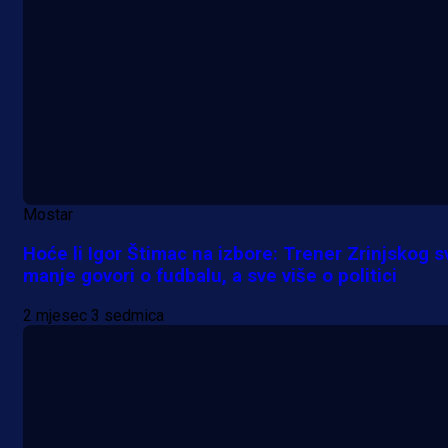
A Selekcija
Samed Baždar predstavljen u
novom klubu, nosit će kultni broj
devet!
14 h 24 min
Mostar
Hoće li Igor Štimac na izbore: Trener Zrinjskog s
A Selekcija
manje govori o fudbalu, a sve više o politici
Pogledajte gol: Tabaković zabio z
2 mjesec 3 sedmica
trijumf Salzburga u Evropskoj ligi!
18 h 10 min