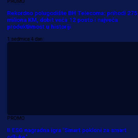
PROMO
Rekordno polugodište BH Telecoma: prihodi 275
miliona KM, dobit veća 12 posto i najveća
produktivnost u historiji
1 sedmica 4 dan
PROMO
II ESG nagradna igra "Smart pokloni za smart
odluke"