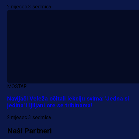
2 mjesec 3 sedmica
MOSTAR
Navijači Veleža očitali lekciju svima: 'Jedna si
jedina' i ljiljani ore se tribinama!
2 mjesec 3 sedmica
Naši Partneri