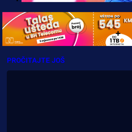
Premijer liga BiH
Željo uprkos svim problemima
krenuo pobjedom: Plavi slavili na
Grbavici!
10 h 26 min
PROČITAJTE JOŠ