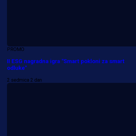
PROMO
II ESG nagradna igra "Smart pokloni za smart
odluke"
2 sedmica 2 dan