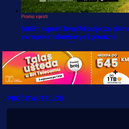
Promo vijesti
MrBit: Isprati kvalifikacije za elitn
evropska takmičenja i preuzmi
bonus dobrodošlice!
5 h 38 min
PROČITAJTE JOŠ