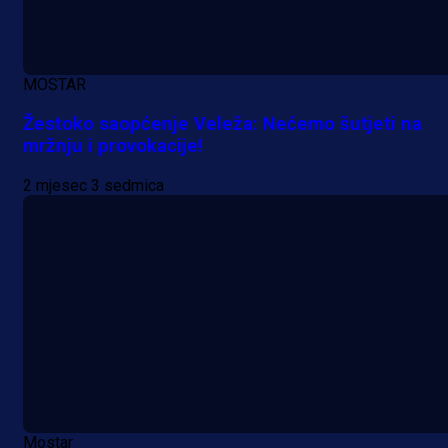
MOSTAR
Žestoko saopćenje Veleža: Nećemo šutjeti na
mržnju i provokacije!
2 mjesec 3 sedmica
Mostar