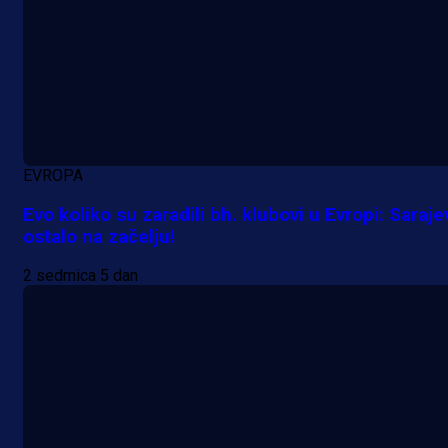
EVROPA
Evo koliko su zaradili bh. klubovi u Evropi: Saraje
ostalo na začelju!
2 sedmica 5 dan