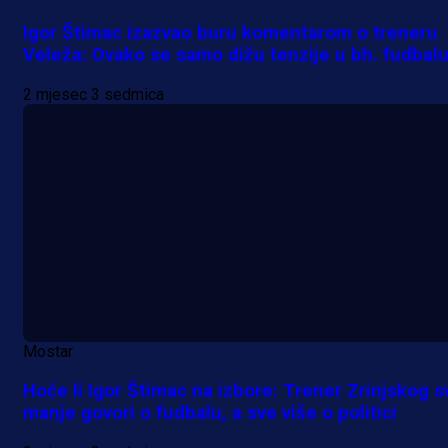
A Selekcija
Igor Štimac izazvao buru komentarom o treneru
Lukić seli u Bundesligu? Dva
Veleža: Ovako se samo dižu tenzije u bh. fudbal
njemačka kluba krenula po bh.
2 mjesec 3 sedmica
reprezentativca!
1 dan 4 h
Mostar
Hoće li Igor Štimac na izbore: Trener Zrinjskog s
manje govori o fudbalu, a sve više o politici