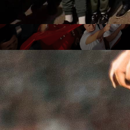
SUPER KUP BIH
Superkup Bosne i Hercegovine nije nam donio mn
toga zanimljivog.