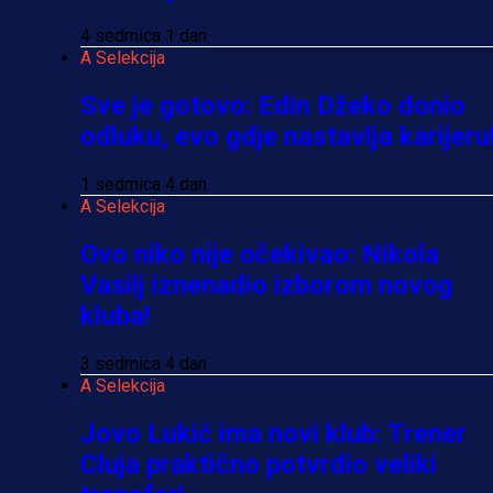
4 sedmica 1 dan
A Selekcija
Sve je gotovo: Edin Džeko donio
odluku, evo gdje nastavlja karijeru
1 sedmica 4 dan
A Selekcija
Ovo niko nije očekivao: Nikola
Vasilj iznenadio izborom novog
kluba!
3 sedmica 4 dan
A Selekcija
Jovo Lukić ima novi klub: Trener
Cluja praktično potvrdio veliki