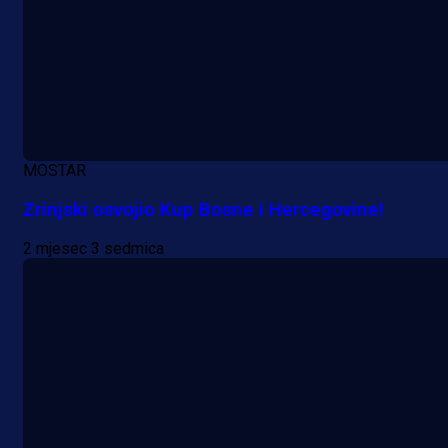
Da li je selektor zadovoljan: Evo š
je Barbarez rekao o transferu
Alajbegovića u Juventus!
1 dan 4 h
MOSTAR
Zrinjski osvojio Kup Bosne i Hercegovine!
2 mjesec 3 sedmica