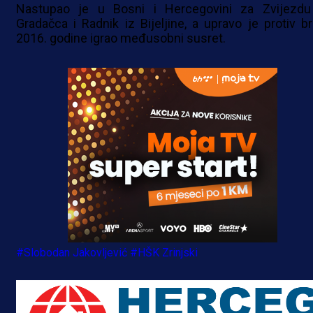
Nastupao je u Bosni i Hercegovini za Zvijezdu
Gradačca i Radnik iz Bijeljine, a upravo je protiv br
2016. godine igrao međusobni susret.
#Slobodan Jakovljević
#HŠK Zrinjski