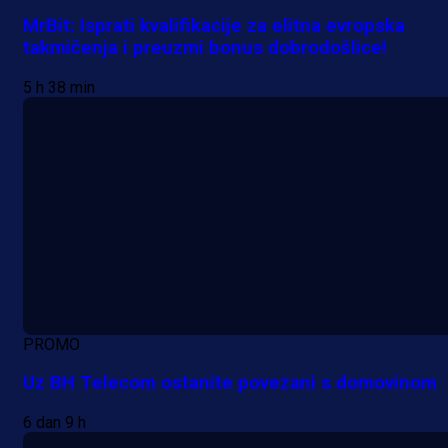
MrBit: Isprati kvalifikacije za elitna evropska
takmičenja i preuzmi bonus dobrodošlice!
5 h 38 min
PROMO
Uz BH Telecom ostanite povezani s domovinom
6 dan 9 h