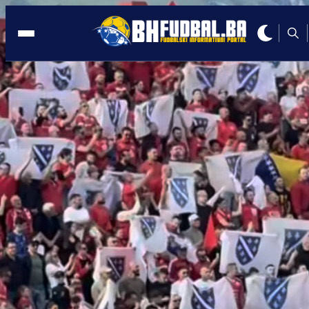
ZENICA
22:05, 22.05.2025
Isti čovjek je na tribinama i igra za
Zrinjski?
Autor:
Redakcija