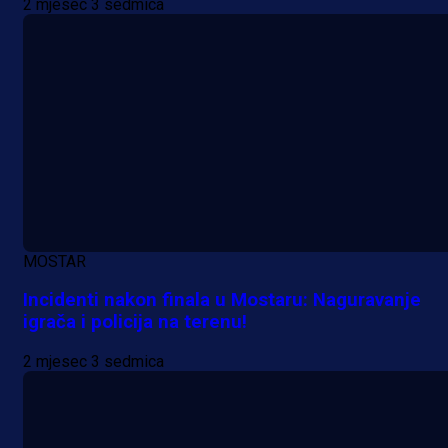
2 mjesec 3 sedmica
MOSTAR
Incidenti nakon finala u Mostaru: Naguravanje
igrača i policija na terenu!
2 mjesec 3 sedmica
A Selekcija