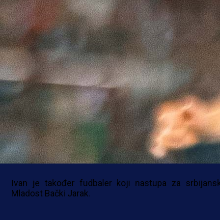
Borac i Zrinjski pružili su jako malo, manjak navij
atmosferu napravio je sablasnom, ali jedna situacija b
je veoma zanimljiva.
Navijači su se pitali kako isti čovjek meč prati
tribinama, ali i kao kapiten predvodi ekipu Zrinjskog?
Riječ je o Slobodanu Jakovljeviću, ali ne - nije se kloni
Njega sa tribina Bilinog polja prati njegov brat bliza
Ivan.
Ivan je također fudbaler koji nastupa za srbijans
Mladost Bački Jarak.