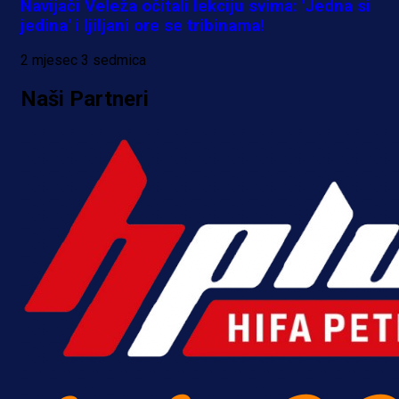
Navijači Veleža očitali lekciju svima: 'Jedna si
jedina' i ljiljani ore se tribinama!
2 mjesec 3 sedmica
Naši Partneri