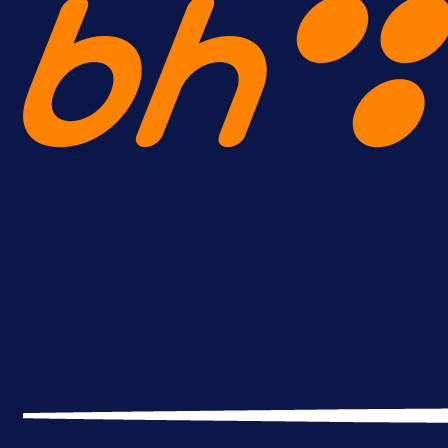
A Selekcija
Reprezentativac BiH bi mogao
postati novo pojačanje Hajduka!
1 dan 4 h