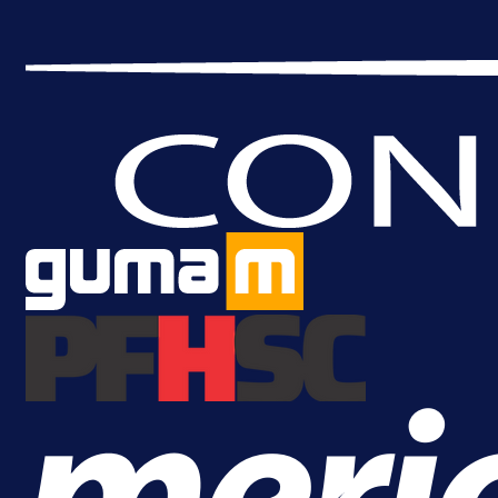
Brat Kerima Alajbegovića pozvan 
reprezentaciju Njemačke!
1 dan 4 h